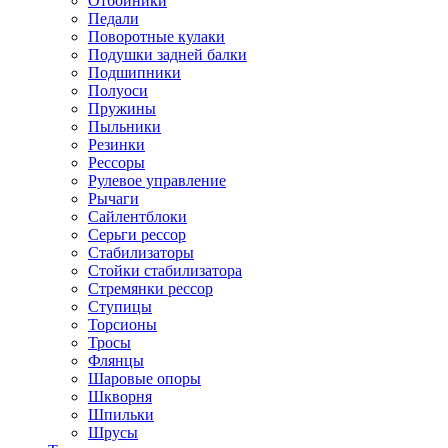
Отбойники
Педали
Поворотные кулаки
Подушки задней балки
Подшипники
Полуоси
Пружины
Пыльники
Резинки
Рессоры
Рулевое управление
Рычаги
Сайлентблоки
Серьги рессор
Стабилизаторы
Стойки стабилизатора
Стремянки рессор
Ступицы
Торсионы
Тросы
Флянцы
Шаровые опоры
Шкворня
Шпильки
Шрусы