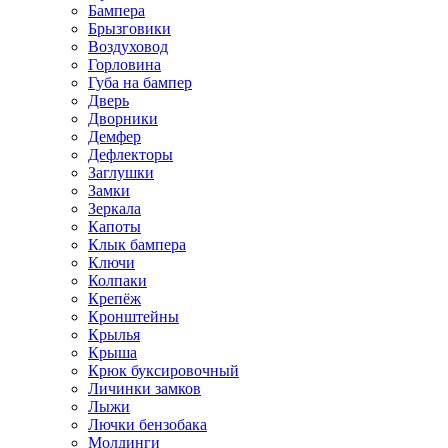
Бампера
Брызговики
Воздуховод
Горловина
Губа на бампер
Дверь
Дворники
Демфер
Дефлекторы
Заглушки
Замки
Зеркала
Капоты
Клык бампера
Ключи
Колпаки
Крепёж
Кронштейны
Крылья
Крыша
Крюк буксировочный
Личинки замков
Лыжи
Лючки бензобака
Молдинги