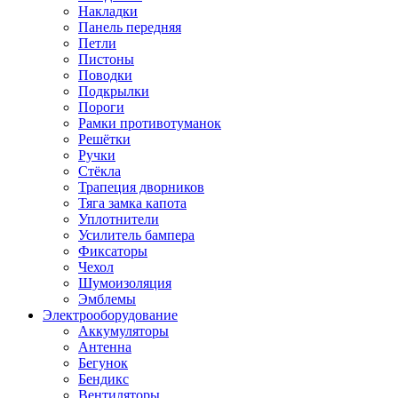
Накладки
Панель передняя
Петли
Пистоны
Поводки
Подкрылки
Пороги
Рамки противотуманок
Решётки
Ручки
Стёкла
Трапеция дворников
Тяга замка капота
Уплотнители
Усилитель бампера
Фиксаторы
Чехол
Шумоизоляция
Эмблемы
Электрооборудование
Аккумуляторы
Антенна
Бегунок
Бендикс
Вентиляторы