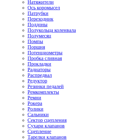
Натяжители
Ось коромысел
Патрубки
Переходник
Поддоны
Полукольца коленвала
Полумесяц
Помпы
Поршня
Потенциометры
Пробка сливная
Прокладки
Радиаторы
Распредвал
Редуктор
Резинки педалей
Ремкомплекты
Ремни
Рокера
Ролики
Сальники
Сектор сцепления
Сухари клапанов
Сцепление
Тарелки клапанов