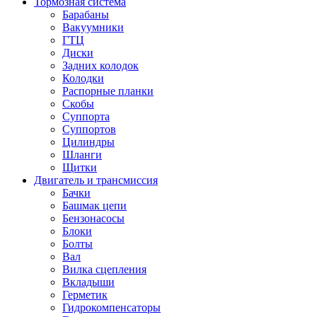
Тормозная система
Барабаны
Вакуумники
ГТЦ
Диски
Задних колодок
Колодки
Распорные планки
Скобы
Суппорта
Суппортов
Цилиндры
Шланги
Щитки
Двигатель и трансмиссия
Бачки
Башмак цепи
Бензонасосы
Блоки
Болты
Вал
Вилка сцепления
Вкладыши
Герметик
Гидрокомпенсаторы