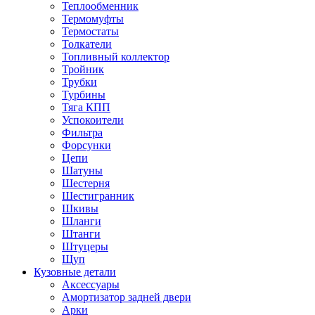
Теплообменник
Термомуфты
Термостаты
Толкатели
Топливный коллектор
Тройник
Трубки
Турбины
Тяга КПП
Успокоители
Фильтра
Форсунки
Цепи
Шатуны
Шестерня
Шестигранник
Шкивы
Шланги
Штанги
Штуцеры
Щуп
Кузовные детали
Аксессуары
Амортизатор задней двери
Арки