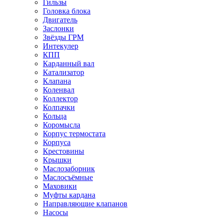
Гильзы
Головка блока
Двигатель
Заслонки
Звёзды ГРМ
Интекулер
КПП
Карданный вал
Катализатор
Клапана
Коленвал
Коллектор
Колпачки
Кольца
Коромысла
Корпус термостата
Корпуса
Крестовины
Крышки
Маслозаборник
Маслосъёмные
Маховики
Муфты кардана
Направляющие клапанов
Насосы