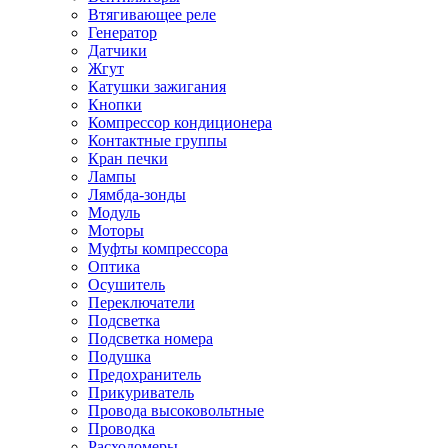
Втягивающее реле
Генератор
Датчики
Жгут
Катушки зажигания
Кнопки
Компрессор кондиционера
Контактные группы
Кран печки
Лампы
Лямбда-зонды
Модуль
Моторы
Муфты компрессора
Оптика
Осушитель
Переключатели
Подсветка
Подсветка номера
Подушка
Предохранитель
Прикуриватель
Провода высоковольтные
Проводка
Расходомеры