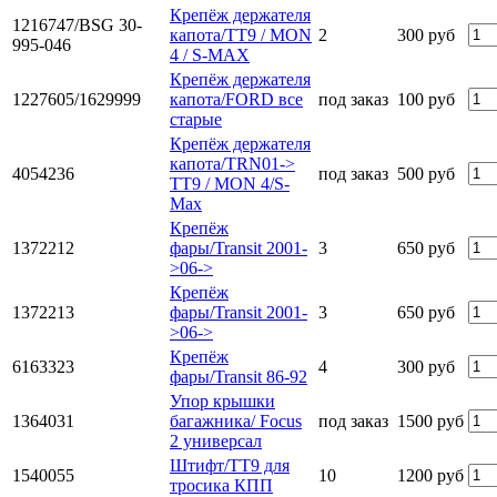
Крепёж держателя
1216747/BSG 30-
капота/TT9 / MON
2
300 руб
995-046
4 / S-MAX
Крепёж держателя
1227605/1629999
капота/FORD все
под заказ
100 руб
старые
Крепёж держателя
капота/TRN01->
4054236
под заказ
500 руб
TT9 / MON 4/S-
Max
Крепёж
1372212
фары/Transit 2001-
3
650 руб
>06->
Крепёж
1372213
фары/Transit 2001-
3
650 руб
>06->
Крепёж
6163323
4
300 руб
фары/Transit 86-92
Упор крышки
1364031
багажника/ Focus
под заказ
1500 руб
2 универсал
Штифт/TT9 для
1540055
10
1200 руб
тросика КПП