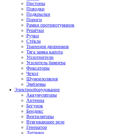
Пистоны
Поводки
Подкрылки
Пороги
Рамки противотуманок
Решётки
Ручки
Стёкла
Трапеция дворников
Тяга замка капота
Уплотнители
Усилитель бампера
Фиксаторы
Чехол
Шумоизоляция
Эмблемы
Электрооборудование
Аккумуляторы
Антенна
Бегунок
Бендикс
Вентиляторы
Втягивающее реле
Генератор
Датчики