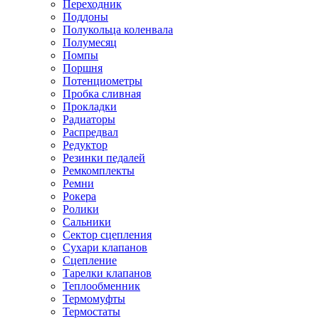
Переходник
Поддоны
Полукольца коленвала
Полумесяц
Помпы
Поршня
Потенциометры
Пробка сливная
Прокладки
Радиаторы
Распредвал
Редуктор
Резинки педалей
Ремкомплекты
Ремни
Рокера
Ролики
Сальники
Сектор сцепления
Сухари клапанов
Сцепление
Тарелки клапанов
Теплообменник
Термомуфты
Термостаты