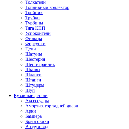
Толкатели
Топливный коллектор
Тройник
Трубки
Турбины
Тяга КПП
Успокоители
Фильтра
Форсунки
Цепи
Шатуны
Шестерня
Шестигранник
Шкивы
Шланги
Штанги
Штуцеры
Щуп
Кузовные детали
Аксессуары
Амортизатор задней двери
Арки
Бампера
Брызговики
Воздуховод