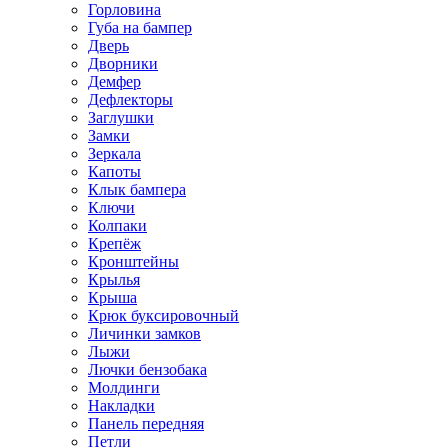
Горловина
Губа на бампер
Дверь
Дворники
Демфер
Дефлекторы
Заглушки
Замки
Зеркала
Капоты
Клык бампера
Ключи
Колпаки
Крепёж
Кронштейны
Крылья
Крыша
Крюк буксировочный
Личинки замков
Лыжи
Лючки бензобака
Молдинги
Накладки
Панель передняя
Петли