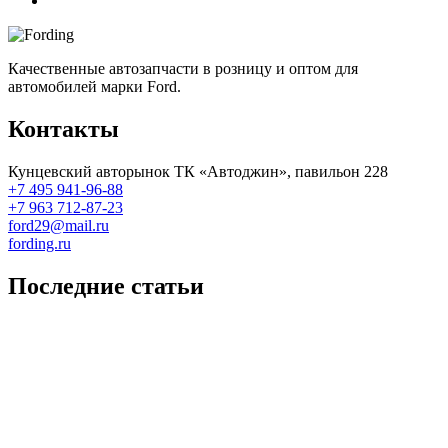
Качественные автозапчасти в розницу и оптом для
автомобилей марки Ford.
Контакты
Кунцевский авторынок ТК «Автоджин», павильон 228
+7 495 941-96-88
+7 963 712-87-23
ford29@mail.ru
fording.ru
Последние статьи
Покупка оригинальных запчастей форд для ремонта
Замена передних тормозных колодок на Форд Фокус 2
Как поменять лампочку в форд фокус?
Форд Фокус 2. Разбираем панель приборов. Часть 2