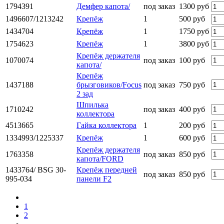
1794391
Демфер капота/
под заказ
1300 руб
1496607/1213242
Крепёж
1
500 руб
1434704
Крепёж
1
1750 руб
1754623
Крепёж
1
3800 руб
Крепёж держателя
1070074
под заказ
100 руб
капота/
Крепёж
1437188
брызговиков/Focus
под заказ
750 руб
2 зад
Шпилька
1710242
под заказ
400 руб
коллектора
4513665
Гайка коллектора
1
200 руб
1334993/1225337
Крепёж
1
600 руб
Крепёж держателя
1763358
под заказ
850 руб
капота/FORD
1433764/ BSG 30-
Крепёж передней
под заказ
850 руб
995-034
панели F2
1
2