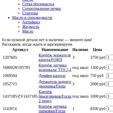
Сетка бензонасоса
Сопротивление печки
Стартера
Масло и спецжидкости
Антифриз
Жидкость
Масло
Если нужной детали нет в наличии — звоните нам!
Расскажем, когда ждать и зарезервируем.
Артикул
Наименование
Наличие
Цена
Крепёж держателя
1207605
3
3750 руб
капота/FORD
Крепёж датчика
1680028/195785
под заказ
1300 руб
коленвала/ ТТ9 2,4
1069504
Демфер капота/
под заказ
750 руб
Держатель заднего
1052715
3
2000 руб
дворника/Fiesta
Крепёж
1437185/ZV1437185
брызговиков/Focus
под заказ
1000 руб
2 перед
Крепёж датчика
1143974
1
8100 руб
парковки/Focus