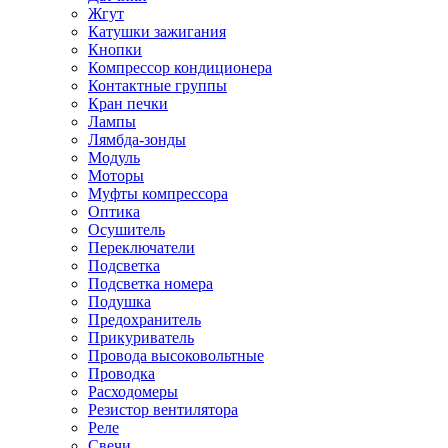
Жгут
Катушки зажигания
Кнопки
Компрессор кондиционера
Контактные группы
Кран печки
Лампы
Лямбда-зонды
Модуль
Моторы
Муфты компрессора
Оптика
Осушитель
Переключатели
Подсветка
Подсветка номера
Подушка
Предохранитель
Прикуриватель
Провода высоковольтные
Проводка
Расходомеры
Резистор вентилятора
Реле
Свечи