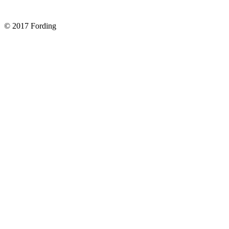
Форд Фокус 2. Снимаем панель приборов. Часть 1
© 2017 Fording