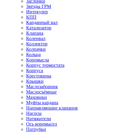
Заслонки
Звёзды ГРМ
Интекулер
КПП
Карданный вал
Катализатор
Клапана
Коленвал
Коллектор
Колпачки
Кольца
Коромысла
Корпус термостата
Корпуса
Крестовины
Крышки
Маслозаборник
Маслосъёмные
Маховики
Муфты кардана
Направляющие клапанов
Насосы
Натяжители
Ось коромысел
Патрубки