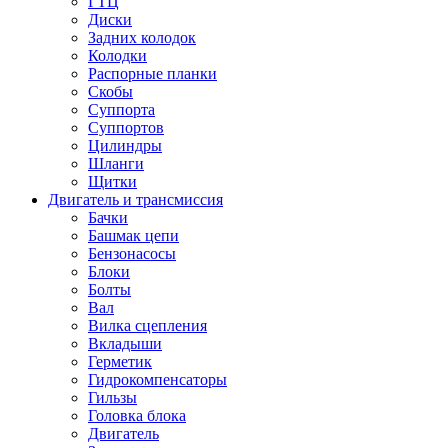
ГТЦ
Диски
Задних колодок
Колодки
Распорные планки
Скобы
Суппорта
Суппортов
Цилиндры
Шланги
Щитки
Двигатель и трансмиссия
Бачки
Башмак цепи
Бензонасосы
Блоки
Болты
Вал
Вилка сцепления
Вкладыши
Герметик
Гидрокомпенсаторы
Гильзы
Головка блока
Двигатель