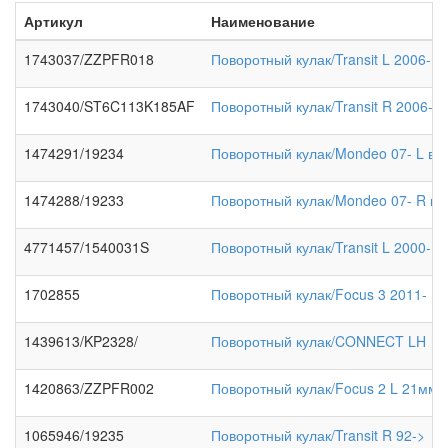
Артикул
Наименование
1743037/ZZPFR018
Поворотный кулак/Transit L 2006->
1743040/ST6C113K185AF
Поворотный кулак/Transit R 2006->
1474291/19234
Поворотный кулак/Mondeo 07- L вс
1474288/19233
Поворотный кулак/Mondeo 07- R вс
4771457/1540031S
Поворотный кулак/Transit L 2000->
1702855
Поворотный кулак/Focus 3 2011-
1439613/KP2328/
Поворотный кулак/CONNECT LH
1420863/ZZPFR002
Поворотный кулак/Focus 2 L 21мм
1065946/19235
Поворотный кулак/Transit R 92->