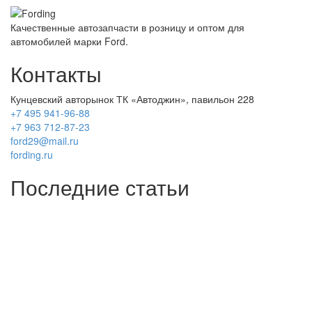
Качественные автозапчасти в розницу и оптом для
автомобилей марки Ford.
Контакты
Кунцевский авторынок ТК «Автоджин», павильон 228
+7 495 941-96-88
+7 963 712-87-23
ford29@mail.ru
fording.ru
Последние статьи
Покупка оригинальных запчастей форд для ремонта
Замена передних тормозных колодок на Форд Фокус 2
Как поменять лампочку в форд фокус?
Форд Фокус 2. Разбираем панель приборов. Часть 2
Форд Фокус 2. Снимаем панель приборов. Часть 1