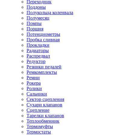
Переходник
Поддоны
Полукольца коленвала
Полумесяц
Помпы
Поршня
Потенциометры
Пробка сливная
Прокладки
Радиаторы
Распредвал
Редуктор
Резинки педалей
Ремкомплекты
Ремни
Рокера
Ролики
Сальники
Сектор сцепления
Сухари клапанов
Сцепление
Тарелки клапанов
Теплообменник
Термомуфты
Термостаты