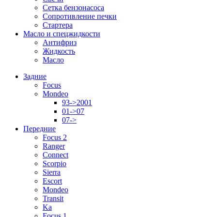
Сетка бензонасоса
Сопротивление печки
Стартера
Масло и спецжидкости
Антифриз
Жидкость
Масло
Задние
Focus
Mondeo
93->2001
01->07
07->
Передние
Focus 2
Ranger
Connect
Scorpio
Sierra
Escort
Mondeo
Transit
Ka
Focus 1