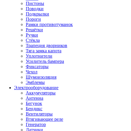
Пистоны
Поводки
Подкрылки
Пороги
Рамки противотуманок
Решётки
Ручки
Стёкла
Трапеция дворников
Тяга замка капота
Уплотнители
Усилитель бампера
Фиксаторы
Чехол
Шумоизоляция
Эмблемы
Электрооборудование
Аккумуляторы
Антенна
Бегунок
Бендикс
Вентиляторы
Втягивающее реле
Генератор
Датчики