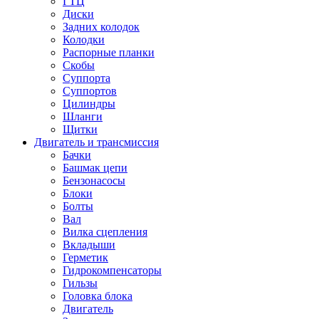
ГТЦ
Диски
Задних колодок
Колодки
Распорные планки
Скобы
Суппорта
Суппортов
Цилиндры
Шланги
Щитки
Двигатель и трансмиссия
Бачки
Башмак цепи
Бензонасосы
Блоки
Болты
Вал
Вилка сцепления
Вкладыши
Герметик
Гидрокомпенсаторы
Гильзы
Головка блока
Двигатель