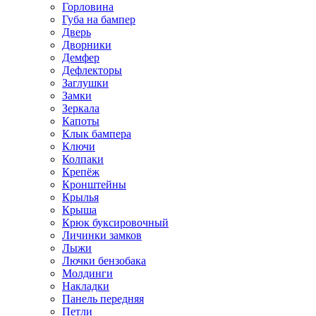
Горловина
Губа на бампер
Дверь
Дворники
Демфер
Дефлекторы
Заглушки
Замки
Зеркала
Капоты
Клык бампера
Ключи
Колпаки
Крепёж
Кронштейны
Крылья
Крыша
Крюк буксировочный
Личинки замков
Лыжи
Лючки бензобака
Молдинги
Накладки
Панель передняя
Петли