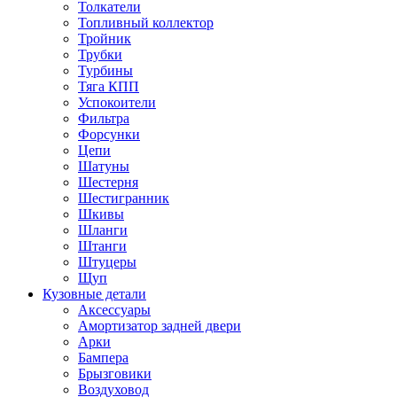
Толкатели
Топливный коллектор
Тройник
Трубки
Турбины
Тяга КПП
Успокоители
Фильтра
Форсунки
Цепи
Шатуны
Шестерня
Шестигранник
Шкивы
Шланги
Штанги
Штуцеры
Щуп
Кузовные детали
Аксессуары
Амортизатор задней двери
Арки
Бампера
Брызговики
Воздуховод