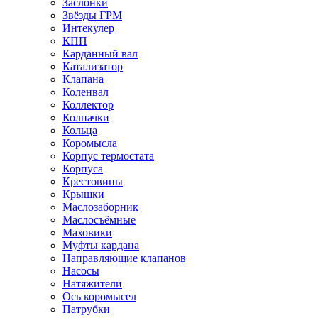
Заслонки
Звёзды ГРМ
Интекулер
КПП
Карданный вал
Катализатор
Клапана
Коленвал
Коллектор
Колпачки
Кольца
Коромысла
Корпус термостата
Корпуса
Крестовины
Крышки
Маслозаборник
Маслосъёмные
Маховики
Муфты кардана
Направляющие клапанов
Насосы
Натяжители
Ось коромысел
Патрубки