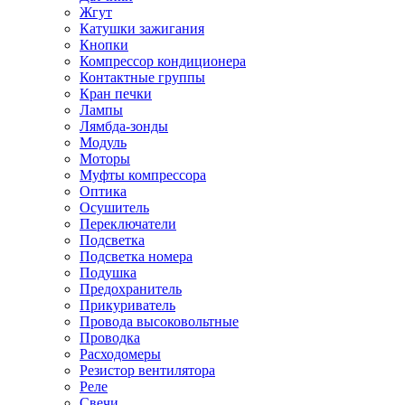
Жгут
Катушки зажигания
Кнопки
Компрессор кондиционера
Контактные группы
Кран печки
Лампы
Лямбда-зонды
Модуль
Моторы
Муфты компрессора
Оптика
Осушитель
Переключатели
Подсветка
Подсветка номера
Подушка
Предохранитель
Прикуриватель
Провода высоковольтные
Проводка
Расходомеры
Резистор вентилятора
Реле
Свечи