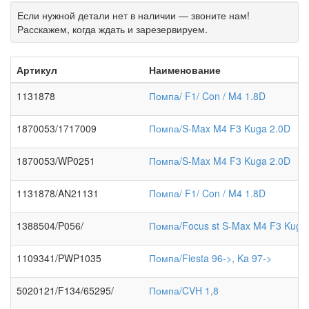
Если нужной детали нет в наличии — звоните нам!
Расскажем, когда ждать и зарезервируем.
Артикул
Наименование
1131878
Помпа/ F1/ Con / M4 1.8D
1870053/1717009
Помпа/S-Max M4 F3 Kuga 2.0D
1870053/WP0251
Помпа/S-Max M4 F3 Kuga 2.0D
1131878/AN21131
Помпа/ F1/ Con / M4 1.8D
1388504/P056/
Помпа/Focus st S-Max M4 F3 Kuga
1109341/PWP1035
Помпа/Fiesta 96->, Ka 97->
5020121/F134/65295/
Помпа/CVH 1,8