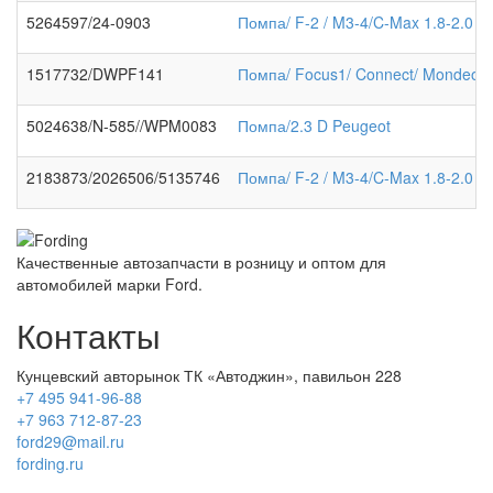
5264597/24-0903
Помпа/ F-2 / M3-4/C-Max 1.8-2.0 
1517732/DWPF141
Помпа/ Focus1/ Connect/ Mondeo 9
5024638/N-585//WPM0083
Помпа/2.3 D Peugeot
2183873/2026506/5135746
Помпа/ F-2 / M3-4/C-Max 1.8-2.0 
Качественные автозапчасти в розницу и оптом для
автомобилей марки Ford.
Контакты
Кунцевский авторынок ТК «Автоджин», павильон 228
+7 495 941-96-88
+7 963 712-87-23
ford29@mail.ru
fording.ru