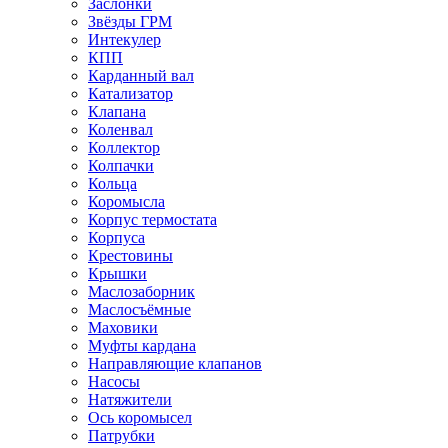
Заслонки
Звёзды ГРМ
Интекулер
КПП
Карданный вал
Катализатор
Клапана
Коленвал
Коллектор
Колпачки
Кольца
Коромысла
Корпус термостата
Корпуса
Крестовины
Крышки
Маслозаборник
Маслосъёмные
Маховики
Муфты кардана
Направляющие клапанов
Насосы
Натяжители
Ось коромысел
Патрубки