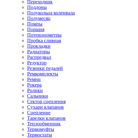
Переходник
Поддоны
Полукольца коленвала
Полумесяц
Помпы
Поршня
Потенциометры
Пробка сливная
Прокладки
Радиаторы
Распредвал
Редуктор
Резинки педалей
Ремкомплекты
Ремни
Рокера
Ролики
Сальники
Сектор сцепления
Сухари клапанов
Сцепление
Тарелки клапанов
Теплообменник
Термомуфты
Термостаты