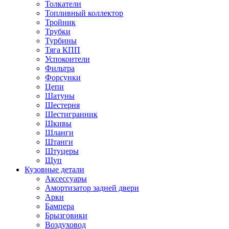
Толкатели
Топливный коллектор
Тройник
Трубки
Турбины
Тяга КПП
Успокоители
Фильтра
Форсунки
Цепи
Шатуны
Шестерня
Шестигранник
Шкивы
Шланги
Штанги
Штуцеры
Щуп
Кузовные детали
Аксессуары
Амортизатор задней двери
Арки
Бампера
Брызговики
Воздуховод