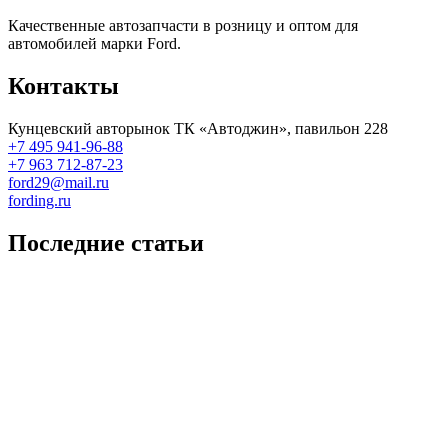
Качественные автозапчасти в розницу и оптом для
автомобилей марки Ford.
Контакты
Кунцевский авторынок ТК «Автоджин», павильон 228
+7 495 941-96-88
+7 963 712-87-23
ford29@mail.ru
fording.ru
Последние статьи
Покупка оригинальных запчастей форд для ремонта
Замена передних тормозных колодок на Форд Фокус 2
Как поменять лампочку в форд фокус?
Форд Фокус 2. Разбираем панель приборов. Часть 2
Форд Фокус 2. Снимаем панель приборов. Часть 1