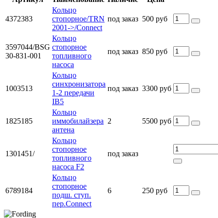
Кольцо
4372383
стопорное/TRN
под заказ
500 руб
2001->/Connect
Кольцо
3597044/BSG
стопорное
под заказ
850 руб
30-831-001
топливного
насоса
Кольцо
синхронизатора
1003513
под заказ
3300 руб
1-2 передачи
IB5
Кольцо
1825185
иммобилайзера
2
5500 руб
антена
Кольцо
стопорное
1301451/
под заказ
топливного
насоса F2
Кольцо
стопорное
6789184
6
250 руб
подш. ступ.
пер.Connect