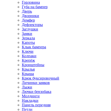
Горловина
Губа на бампер
Дверь
Дворники
Демфер
Дефлекторы
Заглушки
Замки
Зеркала
Капоты
Клык бампера
Ключи
Колпаки
Крепёж
Кронштейны
Крылья
Крыша
Крюк буксировочный
Личинки замков
Лыжи
Лючки бензобака
Молдинги
Накладки
Панель передняя
Петли