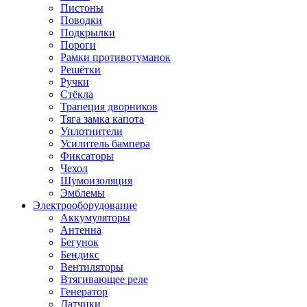
Пистоны
Поводки
Подкрылки
Пороги
Рамки противотуманок
Решётки
Ручки
Стёкла
Трапеция дворников
Тяга замка капота
Уплотнители
Усилитель бампера
Фиксаторы
Чехол
Шумоизоляция
Эмблемы
Электрооборудование
Аккумуляторы
Антенна
Бегунок
Бендикс
Вентиляторы
Втягивающее реле
Генератор
Датчики