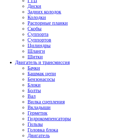
ГТЦ
Диски
Задних колодок
Колодки
Распорные планки
Скобы
Суппорта
Суппортов
Цилиндры
Шланги
Щитки
Двигатель и трансмиссия
Бачки
Башмак цепи
Бензонасосы
Блоки
Болты
Вал
Вилка сцепления
Вкладыши
Герметик
Гидрокомпенсаторы
Гильзы
Головка блока
Двигатель