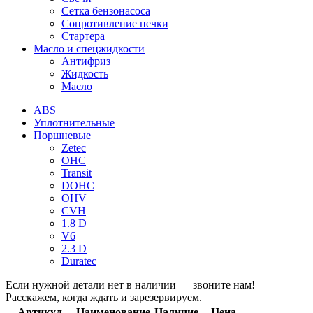
Сетка бензонасоса
Сопротивление печки
Стартера
Масло и спецжидкости
Антифриз
Жидкость
Масло
ABS
Уплотнительные
Поршневые
Zetec
OHC
Transit
DOHC
OHV
CVH
1.8 D
V6
2.3 D
Duratec
Если нужной детали нет в наличии — звоните нам!
Расскажем, когда ждать и зарезервируем.
Артикул
Наименование
Наличие
Цена