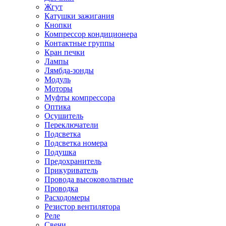
Жгут
Катушки зажигания
Кнопки
Компрессор кондиционера
Контактные группы
Кран печки
Лампы
Лямбда-зонды
Модуль
Моторы
Муфты компрессора
Оптика
Осушитель
Переключатели
Подсветка
Подсветка номера
Подушка
Предохранитель
Прикуриватель
Провода высоковольтные
Проводка
Расходомеры
Резистор вентилятора
Реле
Свечи