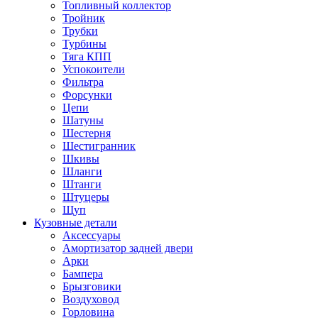
Топливный коллектор
Тройник
Трубки
Турбины
Тяга КПП
Успокоители
Фильтра
Форсунки
Цепи
Шатуны
Шестерня
Шестигранник
Шкивы
Шланги
Штанги
Штуцеры
Щуп
Кузовные детали
Аксессуары
Амортизатор задней двери
Арки
Бампера
Брызговики
Воздуховод
Горловина