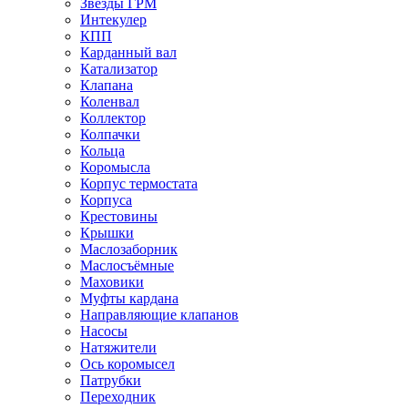
Звёзды ГРМ
Интекулер
КПП
Карданный вал
Катализатор
Клапана
Коленвал
Коллектор
Колпачки
Кольца
Коромысла
Корпус термостата
Корпуса
Крестовины
Крышки
Маслозаборник
Маслосъёмные
Маховики
Муфты кардана
Направляющие клапанов
Насосы
Натяжители
Ось коромысел
Патрубки
Переходник