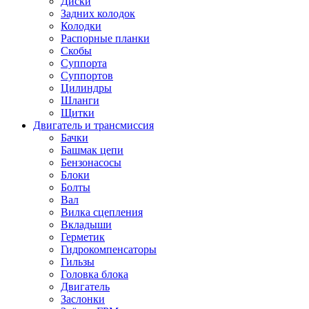
Диски
Задних колодок
Колодки
Распорные планки
Скобы
Суппорта
Суппортов
Цилиндры
Шланги
Щитки
Двигатель и трансмиссия
Бачки
Башмак цепи
Бензонасосы
Блоки
Болты
Вал
Вилка сцепления
Вкладыши
Герметик
Гидрокомпенсаторы
Гильзы
Головка блока
Двигатель
Заслонки