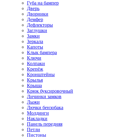
Губа на бампер
Дверь
Дворники
Демфер
Дефлекторы
Заглушки
Замки
Зеркала
Капоты
Клык бампера
Ключи
Колпаки
Крепёж
Кронштейны
Крылья
Крыша
Крюк буксировочный
Личинки замков
Лыжи
Лючки бензобака
Молдинги
Накладки
Панель передняя
Петли
Пистоны