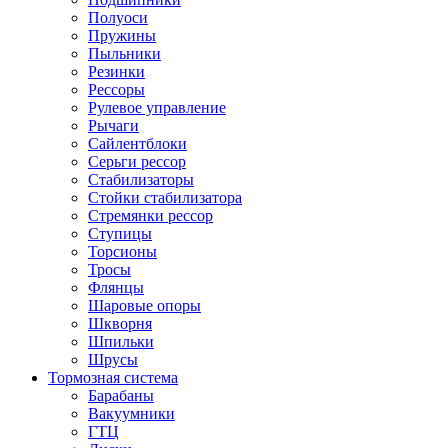
Полуоси
Пружины
Пыльники
Резинки
Рессоры
Рулевое управление
Рычаги
Сайлентблоки
Серьги рессор
Стабилизаторы
Стойки стабилизатора
Стремянки рессор
Ступицы
Торсионы
Тросы
Флянцы
Шаровые опоры
Шкворня
Шпильки
Шрусы
Тормозная система
Барабаны
Вакуумники
ГТЦ