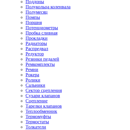
Поддоны
Полукольца коленвала
Полумесяц
Помпы
Поршня
Потенциометры
Пробка сливная
Прокладки
Радиаторы
Распредвал
Редуктор
Резинки педалей
Ремкомплекты
Ремни
Рокера
Ролики
Сальники
Сектор сцепления
Сухари клапанов
Сцепление
Тарелки клапанов
Теплообменник
Термомуфты
Термостаты
Толкатели