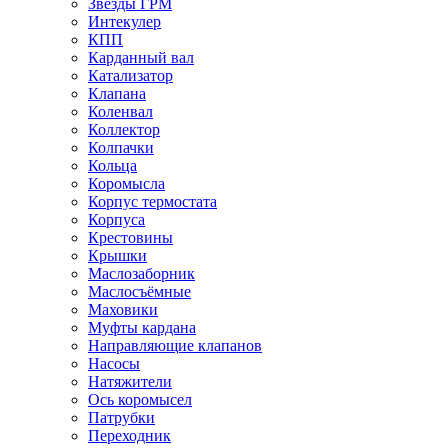
Звёзды ГРМ
Интекулер
КПП
Карданный вал
Катализатор
Клапана
Коленвал
Коллектор
Колпачки
Кольца
Коромысла
Корпус термостата
Корпуса
Крестовины
Крышки
Маслозаборник
Маслосъёмные
Маховики
Муфты кардана
Направляющие клапанов
Насосы
Натяжители
Ось коромысел
Патрубки
Переходник