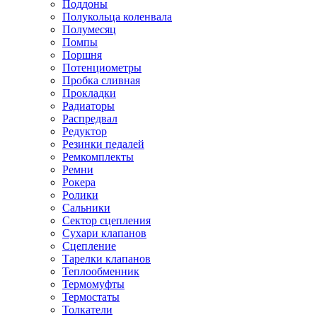
Поддоны
Полукольца коленвала
Полумесяц
Помпы
Поршня
Потенциометры
Пробка сливная
Прокладки
Радиаторы
Распредвал
Редуктор
Резинки педалей
Ремкомплекты
Ремни
Рокера
Ролики
Сальники
Сектор сцепления
Сухари клапанов
Сцепление
Тарелки клапанов
Теплообменник
Термомуфты
Термостаты
Толкатели