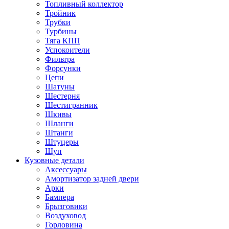
Топливный коллектор
Тройник
Трубки
Турбины
Тяга КПП
Успокоители
Фильтра
Форсунки
Цепи
Шатуны
Шестерня
Шестигранник
Шкивы
Шланги
Штанги
Штуцеры
Щуп
Кузовные детали
Аксессуары
Амортизатор задней двери
Арки
Бампера
Брызговики
Воздуховод
Горловина