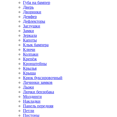
Губа на бампер
Дверь
Дворники
Демфер
Дефлекторы
Заглушки
Замки
Зеркала
Капоты
Клык бампера
Ключи
Колпаки
Крепёж
Кронштейны
Крылья
Крыша
Крюк буксировочный
Личинки замков
Лыжи
Лючки бензобака
Молдинги
Накладки
Панель передняя
Петли
Пистоны