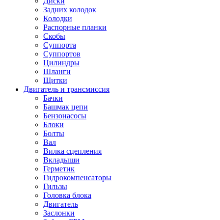
Диски
Задних колодок
Колодки
Распорные планки
Скобы
Суппорта
Суппортов
Цилиндры
Шланги
Щитки
Двигатель и трансмиссия
Бачки
Башмак цепи
Бензонасосы
Блоки
Болты
Вал
Вилка сцепления
Вкладыши
Герметик
Гидрокомпенсаторы
Гильзы
Головка блока
Двигатель
Заслонки