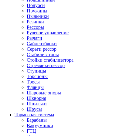
Полуоси
Пружины
Пыльники
Резинки
Рессоры
Рулевое управление
Рычаги
Сайлентблоки
Серьги рессор
Стабилизаторы
Стойки стабилизатора
Стремянки рессор
Ступицы
Торсионы
Тросы
Флянцы
Шаровые опоры
Шкворня
Шпильки
Шрусы
Тормозная система
Барабаны
Вакуумники
ГТЦ