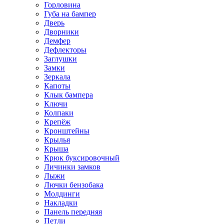
Горловина
Губа на бампер
Дверь
Дворники
Демфер
Дефлекторы
Заглушки
Замки
Зеркала
Капоты
Клык бампера
Ключи
Колпаки
Крепёж
Кронштейны
Крылья
Крыша
Крюк буксировочный
Личинки замков
Лыжи
Лючки бензобака
Молдинги
Накладки
Панель передняя
Петли