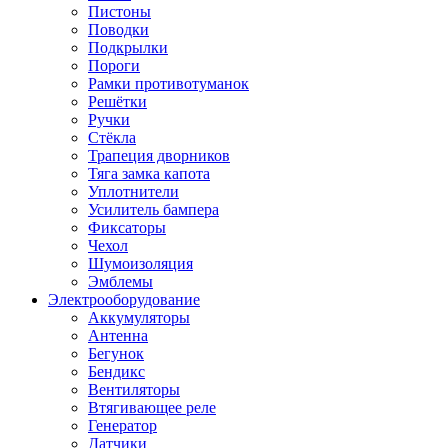
Пистоны
Поводки
Подкрылки
Пороги
Рамки противотуманок
Решётки
Ручки
Стёкла
Трапеция дворников
Тяга замка капота
Уплотнители
Усилитель бампера
Фиксаторы
Чехол
Шумоизоляция
Эмблемы
Электрооборудование
Аккумуляторы
Антенна
Бегунок
Бендикс
Вентиляторы
Втягивающее реле
Генератор
Датчики