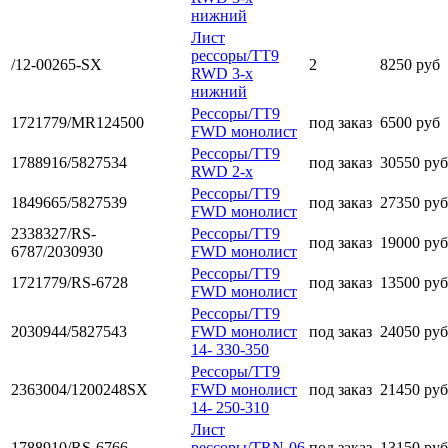
нижний
Лист
рессоры/TT9
/12-00265-SX
2
8250 руб
RWD 3-x
нижний
Рессоры/TT9
1721779/MR124500
под заказ
6500 руб
FWD монолист
Рессоры/TT9
1788916/5827534
под заказ
30550 руб
RWD 2-x
Рессоры/TT9
1849665/5827539
под заказ
27350 руб
FWD монолист
2338327/RS-
Рессоры/TT9
под заказ
19000 руб
6787/2030930
FWD монолист
Рессоры/TT9
1721779/RS-6728
под заказ
13500 руб
FWD монолист
Рессоры/TT9
2030944/5827543
FWD монолист
под заказ
24050 руб
14- 330-350
Рессоры/TT9
2363004/1200248SX
FWD монолист
под заказ
21450 руб
14- 250-310
Лист
1788910/RS-6766
рессоры/TRN-06
под заказ
13150 руб