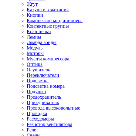
Жгут
Катушки зажигания
Кнопки
Компрессор кондиционера
Контактные группы
Кран печки
Лампы
Лямбда-зонды
Модуль
Моторы
Муфты компрессора
Оптика
Осушитель
Переключатели
Подсветка
Подсветка номера
Подушка
Предохранитель
Прикуриватель
Провода высоковольтные
Проводка
Расходомеры
Резистор вентилятора
Реле
Свечи