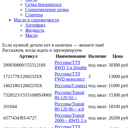
Сетка бензонасоса
Сопротивление печки
Стартера
Масло и спецжидкости
Антифриз
Жидкость
Масло
Если нужной детали нет в наличии — звоните нам!
Расскажем, когда ждать и зарезервируем.
Артикул
Наименование
Наличие
Цена
Рессоры/TT9
200930000/15551218S
под заказ
30300 руб
RWD 3-x Double
Рессоры/TT9
1721779/1200232SX
3
13000 руб
FWD монолист
1462180/1200225SX
Рессоры/Connect
под заказ
11000 руб
Рессоры/Transit
7328523/15551008S/006S
под заказ
15300 руб
80-120 92->
Рессоры/Transit
101044
под заказ
18100 руб
80-120 86-> к/б
Рессоры/Transit
4377434/RS-6727
под заказ
26200 руб
2000-> RWD 2-x
Рессоры/TT9