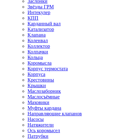
Заслонки
Звёзды ГРМ
Интекулер
КПП
Карданный вал
Катализатор
Клапана
Коленвал
Коллектор
Колпачки
Кольца
Коромысла
Корпус термостата
Корпуса
Крестовины
Крышки
Маслозаборник
Маслосъёмные
Маховики
Муфты кардана
Направляющие клапанов
Насосы
Натяжители
Ось коромысел
Патрубки