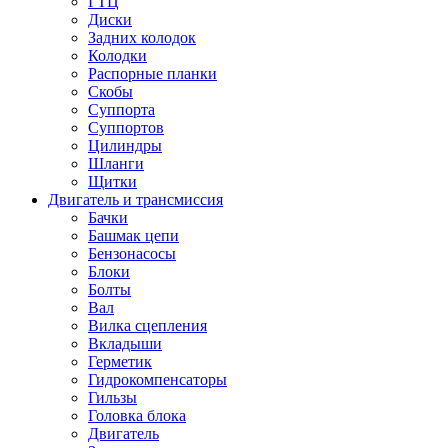
ГТЦ
Диски
Задних колодок
Колодки
Распорные планки
Скобы
Суппорта
Суппортов
Цилиндры
Шланги
Щитки
Двигатель и трансмиссия
Бачки
Башмак цепи
Бензонасосы
Блоки
Болты
Вал
Вилка сцепления
Вкладыши
Герметик
Гидрокомпенсаторы
Гильзы
Головка блока
Двигатель