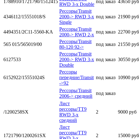
1788910/1721790/1512415
под заказ
43650 руб
RWD 3-x Double
Рессоры/Transit
4346112/15551018/S
2000-> RWD 3-x
под заказ
21900 руб
Single
Рессоры/Transit
4494351/2C11-5560-KA
под заказ
22700 руб
2000-> RWD 2-x
Рессоры/Transit
565 015/565019/00
под заказ
21550 руб
80-120 92->
Рессоры/Transit
6127533
2000-> RWD 3-x
под заказ
30550 руб
Double
Рессоры
6152922/15551024S
передние/Transit
под заказ
10900 руб
->92
Рессоры/Transit
под заказ
2006-> средний
Лист
рессоры/TT9
/1200258SX
2
9000 руб
RWD 3-x
средний
Лист
рессоры/TT9
1721790/1200261SX
2
15000 руб
RWD 3-x