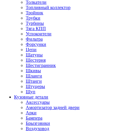
Толкатели
Топливный коллектор
Тройник
Трубки
Турбины
Тяга КПП
Успокоители
Фильтра
Форсунки
Цепи
Шатуны
Шестерня
Шестигранник
Шкивы
Шланги
Штанги
Штуцеры
Щуп
Кузовные детали
Аксессуары
Амортизатор задней двери
Арки
Бампера
Брызговики
Воздуховод