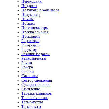
Переходник
Поддоны
Полукольца коленвала
Полумесяц
Помпы
Поршня
Потенциометры
Пробка сливная
Прокладки
Радиаторы
Распредвал
Редуктор
Резинки педалей
Ремкомплекты
Ремни
Рокера
Ролики
Сальники
Сектор сцепления
Сухари клапанов
Сцепление
Тарелки клапанов
Теплообменник
Термомуфты
Термостаты