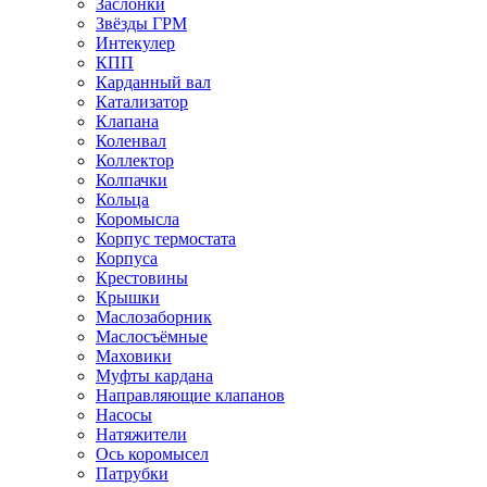
Заслонки
Звёзды ГРМ
Интекулер
КПП
Карданный вал
Катализатор
Клапана
Коленвал
Коллектор
Колпачки
Кольца
Коромысла
Корпус термостата
Корпуса
Крестовины
Крышки
Маслозаборник
Маслосъёмные
Маховики
Муфты кардана
Направляющие клапанов
Насосы
Натяжители
Ось коромысел
Патрубки