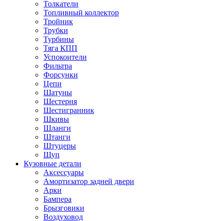
Толкатели
Топливный коллектор
Тройник
Трубки
Турбины
Тяга КПП
Успокоители
Фильтра
Форсунки
Цепи
Шатуны
Шестерня
Шестигранник
Шкивы
Шланги
Штанги
Штуцеры
Щуп
Кузовные детали
Аксессуары
Амортизатор задней двери
Арки
Бампера
Брызговики
Воздуховод