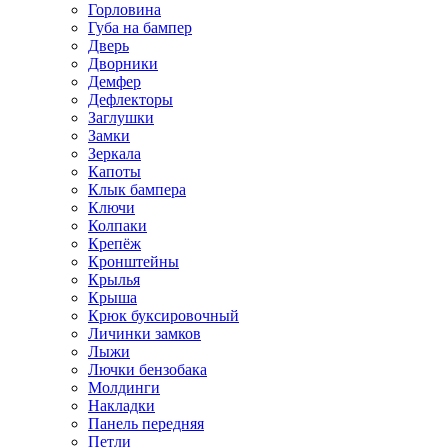
Горловина
Губа на бампер
Дверь
Дворники
Демфер
Дефлекторы
Заглушки
Замки
Зеркала
Капоты
Клык бампера
Ключи
Колпаки
Крепёж
Кронштейны
Крылья
Крыша
Крюк буксировочный
Личинки замков
Лыжи
Лючки бензобака
Молдинги
Накладки
Панель передняя
Петли