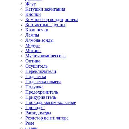
Жгут
Катушки зажигания
Кнопки
Компрессор кондиционера
Контактные группы
Кран печки
Лампы
Лямбда-зонды
Модуль
Моторы
Муфты компрессора
Оптика
Осушитель
Переключатели
Подсветка
Подсветка номера
Подушка
Предохранитель
Прикуриватель
Провода высоковольтные
Проводка
Расходомеры
Резистор вентилятора
Реле
Свечи