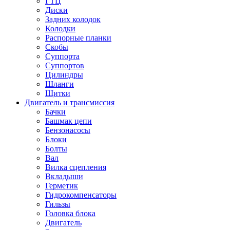
ГТЦ
Диски
Задних колодок
Колодки
Распорные планки
Скобы
Суппорта
Суппортов
Цилиндры
Шланги
Щитки
Двигатель и трансмиссия
Бачки
Башмак цепи
Бензонасосы
Блоки
Болты
Вал
Вилка сцепления
Вкладыши
Герметик
Гидрокомпенсаторы
Гильзы
Головка блока
Двигатель