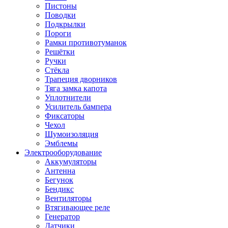
Пистоны
Поводки
Подкрылки
Пороги
Рамки противотуманок
Решётки
Ручки
Стёкла
Трапеция дворников
Тяга замка капота
Уплотнители
Усилитель бампера
Фиксаторы
Чехол
Шумоизоляция
Эмблемы
Электрооборудование
Аккумуляторы
Антенна
Бегунок
Бендикс
Вентиляторы
Втягивающее реле
Генератор
Датчики