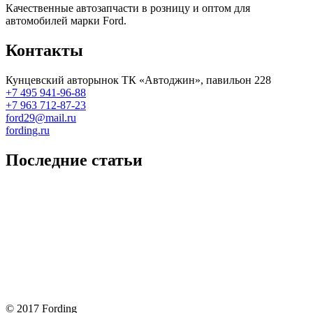
Качественные автозапчасти в розницу и оптом для
автомобилей марки Ford.
Контакты
Кунцевский авторынок ТК «Автоджин», павильон 228
+7 495 941-96-88
+7 963 712-87-23
ford29@mail.ru
fording.ru
Последние статьи
Покупка оригинальных запчастей форд для ремонта
Замена передних тормозных колодок на Форд Фокус 2
Как поменять лампочку в форд фокус?
Форд Фокус 2. Разбираем панель приборов. Часть 2
Форд Фокус 2. Снимаем панель приборов. Часть 1
© 2017 Fording