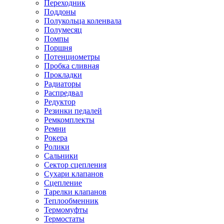
Переходник
Поддоны
Полукольца коленвала
Полумесяц
Помпы
Поршня
Потенциометры
Пробка сливная
Прокладки
Радиаторы
Распредвал
Редуктор
Резинки педалей
Ремкомплекты
Ремни
Рокера
Ролики
Сальники
Сектор сцепления
Сухари клапанов
Сцепление
Тарелки клапанов
Теплообменник
Термомуфты
Термостаты