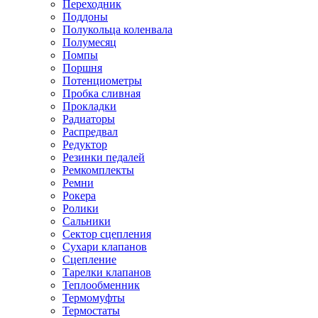
Переходник
Поддоны
Полукольца коленвала
Полумесяц
Помпы
Поршня
Потенциометры
Пробка сливная
Прокладки
Радиаторы
Распредвал
Редуктор
Резинки педалей
Ремкомплекты
Ремни
Рокера
Ролики
Сальники
Сектор сцепления
Сухари клапанов
Сцепление
Тарелки клапанов
Теплообменник
Термомуфты
Термостаты