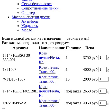
Сетка бензонасоса
Сопротивление печки
Стартера
Масло и спецжидкости
Антифриз
Жидкость
Масло
Если нужной детали нет в наличии — звоните нам!
Расскажем, когда ждать и зарезервируем.
Артикул
Наименование
Наличие
Цена
Кран
1714716/BSG 30-
печки/Fiesta,
1
3750 руб
838-001
Ka
Кран печки/
1371567
1
4000 руб
Transit 00-
Кран печки/
/VFD1371567
15
2000 руб
Transit 06-
Кран
1714716/FO14051981
печки/Fiesta,
под заказ
2650 руб
Ka
Кран печки/
F87Z18495AA
под заказ
4950 руб
Transit 00-