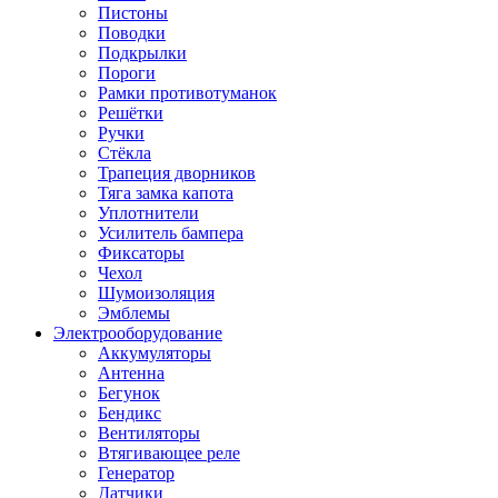
Пистоны
Поводки
Подкрылки
Пороги
Рамки противотуманок
Решётки
Ручки
Стёкла
Трапеция дворников
Тяга замка капота
Уплотнители
Усилитель бампера
Фиксаторы
Чехол
Шумоизоляция
Эмблемы
Электрооборудование
Аккумуляторы
Антенна
Бегунок
Бендикс
Вентиляторы
Втягивающее реле
Генератор
Датчики