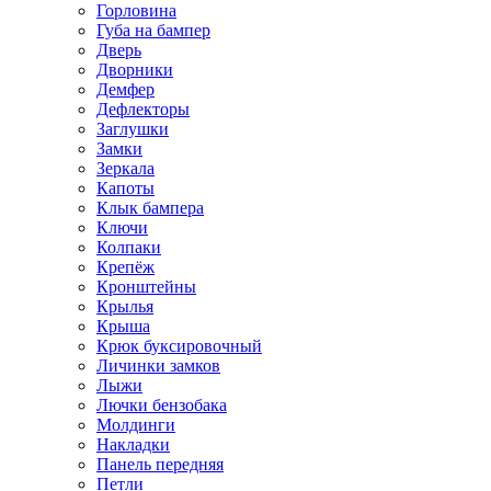
Горловина
Губа на бампер
Дверь
Дворники
Демфер
Дефлекторы
Заглушки
Замки
Зеркала
Капоты
Клык бампера
Ключи
Колпаки
Крепёж
Кронштейны
Крылья
Крыша
Крюк буксировочный
Личинки замков
Лыжи
Лючки бензобака
Молдинги
Накладки
Панель передняя
Петли