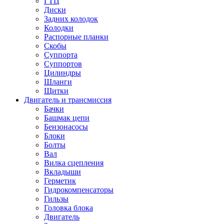
ГТЦ
Диски
Задних колодок
Колодки
Распорные планки
Скобы
Суппорта
Суппортов
Цилиндры
Шланги
Щитки
Двигатель и трансмиссия
Бачки
Башмак цепи
Бензонасосы
Блоки
Болты
Вал
Вилка сцепления
Вкладыши
Герметик
Гидрокомпенсаторы
Гильзы
Головка блока
Двигатель