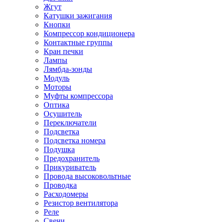
Жгут
Катушки зажигания
Кнопки
Компрессор кондиционера
Контактные группы
Кран печки
Лампы
Лямбда-зонды
Модуль
Моторы
Муфты компрессора
Оптика
Осушитель
Переключатели
Подсветка
Подсветка номера
Подушка
Предохранитель
Прикуриватель
Провода высоковольтные
Проводка
Расходомеры
Резистор вентилятора
Реле
Свечи