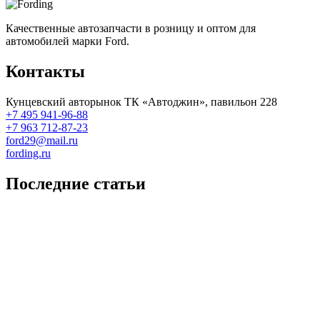
Качественные автозапчасти в розницу и оптом для
автомобилей марки Ford.
Контакты
Кунцевский авторынок ТК «Автоджин», павильон 228
+7 495 941-96-88
+7 963 712-87-23
ford29@mail.ru
fording.ru
Последние статьи
Покупка оригинальных запчастей форд для ремонта
Замена передних тормозных колодок на Форд Фокус 2
Как поменять лампочку в форд фокус?
Форд Фокус 2. Разбираем панель приборов. Часть 2
Форд Фокус 2. Снимаем панель приборов. Часть 1