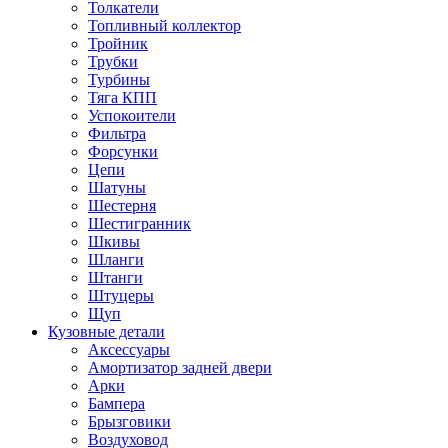
Толкатели
Топливный коллектор
Тройник
Трубки
Турбины
Тяга КПП
Успокоители
Фильтра
Форсунки
Цепи
Шатуны
Шестерня
Шестигранник
Шкивы
Шланги
Штанги
Штуцеры
Щуп
Кузовные детали
Аксессуары
Амортизатор задней двери
Арки
Бампера
Брызговики
Воздуховод