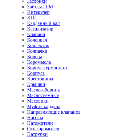
Заслонки
Звёзды ГРМ
Интекулер
КПП
Карданный вал
Катализатор
Клапана
Коленвал
Коллектор
Колпачки
Кольца
Коромысла
Корпус термостата
Корпуса
Крестовины
Крышки
Маслозаборник
Маслосъёмные
Маховики
Муфты кардана
Направляющие клапанов
Насосы
Натяжители
Ось коромысел
Патрубки