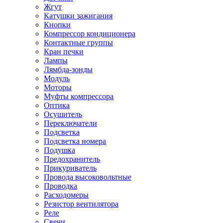
Жгут
Катушки зажигания
Кнопки
Компрессор кондиционера
Контактные группы
Кран печки
Лампы
Лямбда-зонды
Модуль
Моторы
Муфты компрессора
Оптика
Осушитель
Переключатели
Подсветка
Подсветка номера
Подушка
Предохранитель
Прикуриватель
Провода высоковольтные
Проводка
Расходомеры
Резистор вентилятора
Реле
Свечи