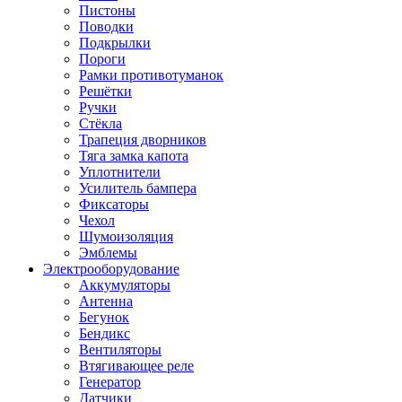
Пистоны
Поводки
Подкрылки
Пороги
Рамки противотуманок
Решётки
Ручки
Стёкла
Трапеция дворников
Тяга замка капота
Уплотнители
Усилитель бампера
Фиксаторы
Чехол
Шумоизоляция
Эмблемы
Электрооборудование
Аккумуляторы
Антенна
Бегунок
Бендикс
Вентиляторы
Втягивающее реле
Генератор
Датчики