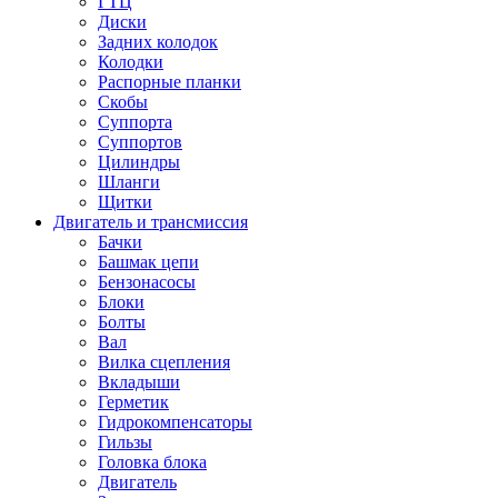
ГТЦ
Диски
Задних колодок
Колодки
Распорные планки
Скобы
Суппорта
Суппортов
Цилиндры
Шланги
Щитки
Двигатель и трансмиссия
Бачки
Башмак цепи
Бензонасосы
Блоки
Болты
Вал
Вилка сцепления
Вкладыши
Герметик
Гидрокомпенсаторы
Гильзы
Головка блока
Двигатель