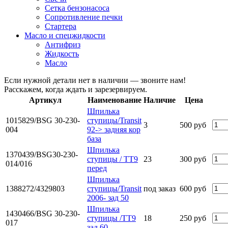
Сетка бензонасоса
Сопротивление печки
Стартера
Масло и спецжидкости
Антифриз
Жидкость
Масло
Если нужной детали нет в наличии — звоните нам!
Расскажем, когда ждать и зарезервируем.
Артикул
Наименование
Наличие
Цена
Шпилька
1015829/BSG 30-230-
ступицы/Transit
3
500 руб
004
92-> задняя кор
база
Шпилька
1370439/BSG30-230-
ступицы / TT9
23
300 руб
014/016
перед
Шпилька
1388272/4329803
ступицы/Transit
под заказ
600 руб
2006- зад 50
Шпилька
1430466/BSG 30-230-
ступицы /TT9
18
250 руб
017
зад 60