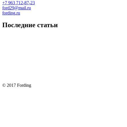
+7 963 712-87-23
ford29@mail.ru
fording.ru
Последние статьи
Покупка оригинальных запчастей форд для ремонта
Замена передних тормозных колодок на Форд Фокус 2
Как поменять лампочку в форд фокус?
Форд Фокус 2. Разбираем панель приборов. Часть 2
Форд Фокус 2. Снимаем панель приборов. Часть 1
© 2017 Fording