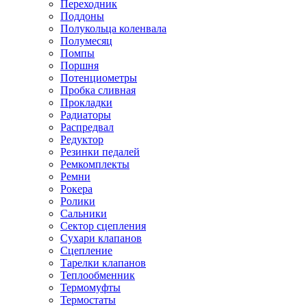
Переходник
Поддоны
Полукольца коленвала
Полумесяц
Помпы
Поршня
Потенциометры
Пробка сливная
Прокладки
Радиаторы
Распредвал
Редуктор
Резинки педалей
Ремкомплекты
Ремни
Рокера
Ролики
Сальники
Сектор сцепления
Сухари клапанов
Сцепление
Тарелки клапанов
Теплообменник
Термомуфты
Термостаты