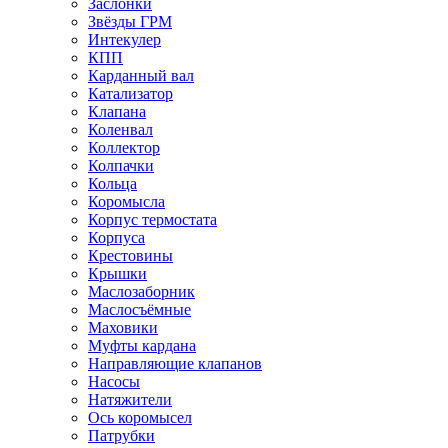
Заслонки
Звёзды ГРМ
Интекулер
КПП
Карданный вал
Катализатор
Клапана
Коленвал
Коллектор
Колпачки
Кольца
Коромысла
Корпус термостата
Корпуса
Крестовины
Крышки
Маслозаборник
Маслосъёмные
Маховики
Муфты кардана
Направляющие клапанов
Насосы
Натяжители
Ось коромысел
Патрубки