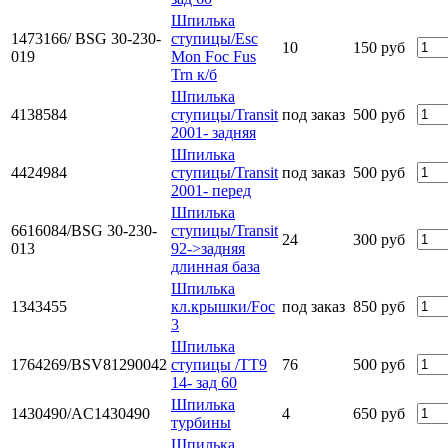
Шпилька
1473166/ BSG 30-230-
ступицы/Esc
10
150 руб
019
Mon Foc Fus
Trn к/б
Шпилька
4138584
ступицы/Transit
под заказ
500 руб
2001- задняя
Шпилька
4424984
ступицы/Transit
под заказ
500 руб
2001- перед
Шпилька
6616084/BSG 30-230-
ступицы/Transit
24
300 руб
013
92->задняя
длинная база
Шпилька
1343455
кл.крышки/Foc
под заказ
850 руб
3
Шпилька
1764269/BSV81290042
ступицы /TT9
76
500 руб
14- зад 60
Шпилька
1430490/AC1430490
4
650 руб
турбины
Шпилька