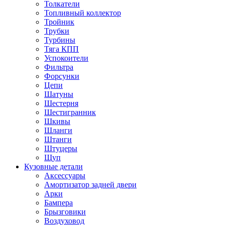
Толкатели
Топливный коллектор
Тройник
Трубки
Турбины
Тяга КПП
Успокоители
Фильтра
Форсунки
Цепи
Шатуны
Шестерня
Шестигранник
Шкивы
Шланги
Штанги
Штуцеры
Щуп
Кузовные детали
Аксессуары
Амортизатор задней двери
Арки
Бампера
Брызговики
Воздуховод