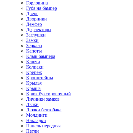
Горловина
Губа на бампер
Дверь
Дворники
Демфер
Дефлекторы
Заглушки
Замки
Зеркала
Капоты
Клык бампера
Ключи
Колпаки
Крепёж
Кронштейны
Крылья
Крыша
Крюк буксировочный
Личинки замков
Лыжи
Лючки бензобака
Молдинги
Накладки
Панель передняя
Петли