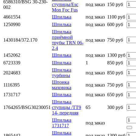
6586310/BSG 30-230-
ступицы/Esc
под заказ
150 руб
002
Mon Foc Fus
4661554
Шпилька
под заказ
1100 руб
1250990
Шпилька
под заказ
600 руб
Шпилька
приёмной
1430184/372.170
под заказ
750 руб
трубы TRN 06-
2.4
1452062
Шпилька
под заказ
1300 руб
6723339
Шпилька
1
850 руб
Шпилька
2024683
под заказ
850 руб
турбины
Шпонка
1116395
под заказ
750 руб
маховика
1731717
Шпилька
под заказ
650 руб
Шпилька
1764265/BSG30230051
ступицы /TT9
65
300 руб
14- передняя
Шпилька
под заказ
1731717
Шпилька
1865442
под заказ
1300 руб