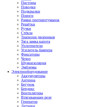
Пистоны
Поводки
Подкрылки
Пороги
Рамки противотуманок
Решётки
Ручки
Стёкла
Трапеция дворников
Тяга замка капота
Уплотнители
Усилитель бампера
Фиксаторы
Чехол
Шумоизоляция
Эмблемы
Электрооборудование
Аккумуляторы
Антенна
Бегунок
Бендикс
Вентиляторы
Втягивающее реле
Генератор
Датчики