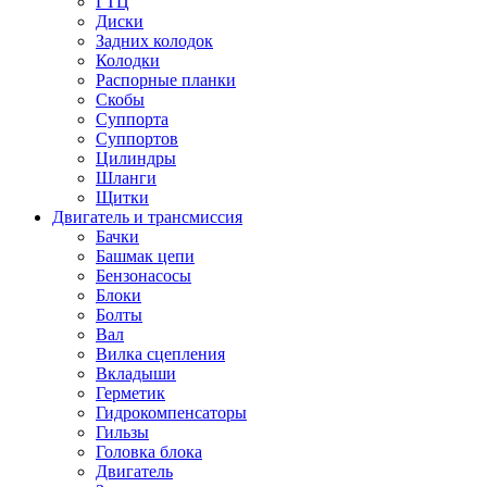
ГТЦ
Диски
Задних колодок
Колодки
Распорные планки
Скобы
Суппорта
Суппортов
Цилиндры
Шланги
Щитки
Двигатель и трансмиссия
Бачки
Башмак цепи
Бензонасосы
Блоки
Болты
Вал
Вилка сцепления
Вкладыши
Герметик
Гидрокомпенсаторы
Гильзы
Головка блока
Двигатель