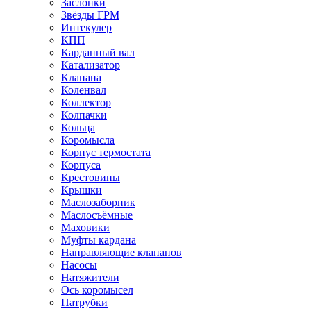
Заслонки
Звёзды ГРМ
Интекулер
КПП
Карданный вал
Катализатор
Клапана
Коленвал
Коллектор
Колпачки
Кольца
Коромысла
Корпус термостата
Корпуса
Крестовины
Крышки
Маслозаборник
Маслосъёмные
Маховики
Муфты кардана
Направляющие клапанов
Насосы
Натяжители
Ось коромысел
Патрубки