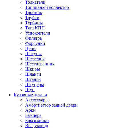
Толкатели
Топливный коллектор
Тройник
Трубки
Турбины
Тяга КПП
Успокоители
Фильтра
Форсунки
Цепи
Шатуны
Шестерня
Шестигранник
Шкивы
Шланги
Штанги
Штуцеры
Щуп
Кузовные детали
Аксессуары
Амортизатор задней двери
Арки
Бампера
Брызговики
Воздуховод