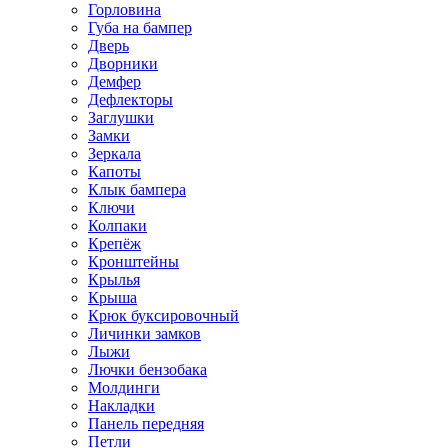
Горловина
Губа на бампер
Дверь
Дворники
Демфер
Дефлекторы
Заглушки
Замки
Зеркала
Капоты
Клык бампера
Ключи
Колпаки
Крепёж
Кронштейны
Крылья
Крыша
Крюк буксировочный
Личинки замков
Лыжи
Лючки бензобака
Молдинги
Накладки
Панель передняя
Петли