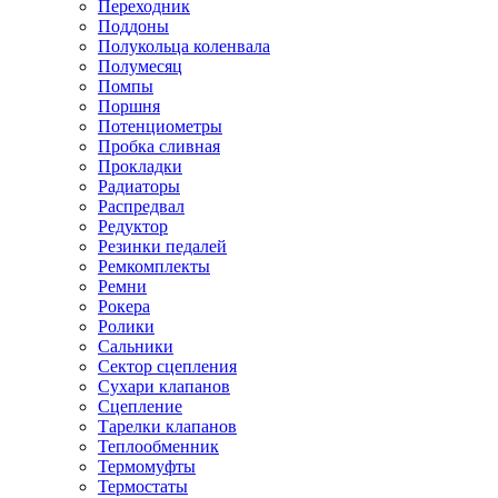
Переходник
Поддоны
Полукольца коленвала
Полумесяц
Помпы
Поршня
Потенциометры
Пробка сливная
Прокладки
Радиаторы
Распредвал
Редуктор
Резинки педалей
Ремкомплекты
Ремни
Рокера
Ролики
Сальники
Сектор сцепления
Сухари клапанов
Сцепление
Тарелки клапанов
Теплообменник
Термомуфты
Термостаты