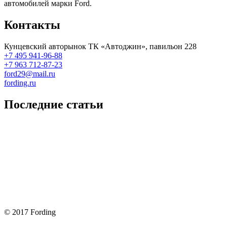
автомобилей марки Ford.
Контакты
Кунцевский авторынок ТК «Автоджин», павильон 228
+7 495 941-96-88
+7 963 712-87-23
ford29@mail.ru
fording.ru
Последние статьи
Покупка оригинальных запчастей форд для ремонта
Замена передних тормозных колодок на Форд Фокус 2
Как поменять лампочку в форд фокус?
Форд Фокус 2. Разбираем панель приборов. Часть 2
Форд Фокус 2. Снимаем панель приборов. Часть 1
© 2017 Fording