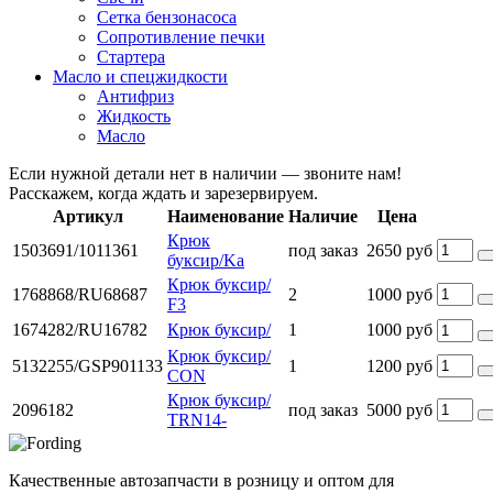
Сетка бензонасоса
Сопротивление печки
Стартера
Масло и спецжидкости
Антифриз
Жидкость
Масло
Если нужной детали нет в наличии — звоните нам!
Расскажем, когда ждать и зарезервируем.
Артикул
Наименование
Наличие
Цена
Крюк
1503691/1011361
под заказ
2650 руб
буксир/Ka
Крюк буксир/
1768868/RU68687
2
1000 руб
F3
1674282/RU16782
Крюк буксир/
1
1000 руб
Крюк буксир/
5132255/GSP901133
1
1200 руб
CON
Крюк буксир/
2096182
под заказ
5000 руб
TRN14-
Качественные автозапчасти в розницу и оптом для