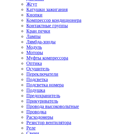
Жгут
Катушки зажигания
Кнопки
Компрессор кондиционера
Контактные группы
Кран печки
Лампы
Лямбда-зонды
Модуль
Моторы
Муфты компрессора
Оптика
Осушитель
Переключатели
Подсветка
Подсветка номера
Подушка
Предохранитель
Прикуриватель
Провода высоковольтные
Проводка
Расходомеры
Резистор вентилятора
Реле
Свечи