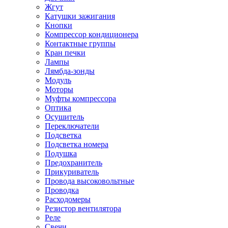
Жгут
Катушки зажигания
Кнопки
Компрессор кондиционера
Контактные группы
Кран печки
Лампы
Лямбда-зонды
Модуль
Моторы
Муфты компрессора
Оптика
Осушитель
Переключатели
Подсветка
Подсветка номера
Подушка
Предохранитель
Прикуриватель
Провода высоковольтные
Проводка
Расходомеры
Резистор вентилятора
Реле
Свечи