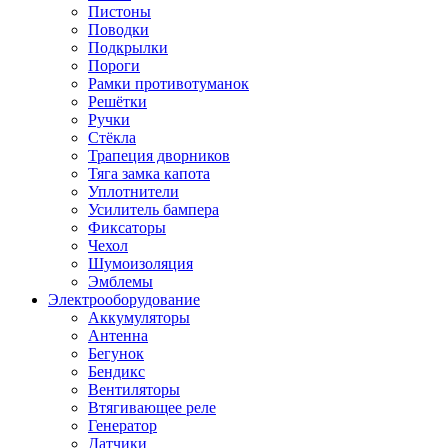
Пистоны
Поводки
Подкрылки
Пороги
Рамки противотуманок
Решётки
Ручки
Стёкла
Трапеция дворников
Тяга замка капота
Уплотнители
Усилитель бампера
Фиксаторы
Чехол
Шумоизоляция
Эмблемы
Электрооборудование
Аккумуляторы
Антенна
Бегунок
Бендикс
Вентиляторы
Втягивающее реле
Генератор
Датчики