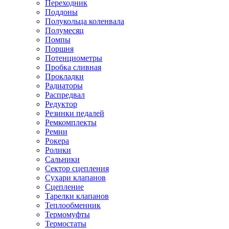
Переходник
Поддоны
Полукольца коленвала
Полумесяц
Помпы
Поршня
Потенциометры
Пробка сливная
Прокладки
Радиаторы
Распредвал
Редуктор
Резинки педалей
Ремкомплекты
Ремни
Рокера
Ролики
Сальники
Сектор сцепления
Сухари клапанов
Сцепление
Тарелки клапанов
Теплообменник
Термомуфты
Термостаты