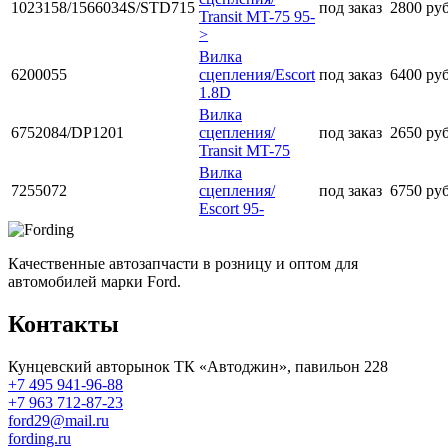
1023158/1566034S/STD715
под заказ
2800 ру
Transit MT-75 95-
>
Вилка
6200055
сцепления/Escort
под заказ
6400 ру
1.8D
Вилка
6752084/DP1201
сцепления/
под заказ
2650 ру
Transit MT-75
Вилка
7255072
сцепления/
под заказ
6750 ру
Escort 95-
Качественные автозапчасти в розницу и оптом для
автомобилей марки Ford.
Контакты
Кунцевский авторынок ТК «Автоджин», павильон 228
+7 495 941-96-88
+7 963 712-87-23
ford29@mail.ru
fording.ru