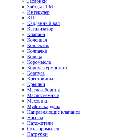
Заслонки
Звёзды ГРМ
Интекулер
КПП
Карданный вал
Катализатор
Клапана
Коленвал
Коллектор
Колпачки
Кольца
Коромысла
Корпус термостата
Корпуса
Крестовины
Крышки
Маслозаборник
Маслосъёмные
Маховики
Муфты кардана
Направляющие клапанов
Насосы
Натяжители
Ось коромысел
Патрубки