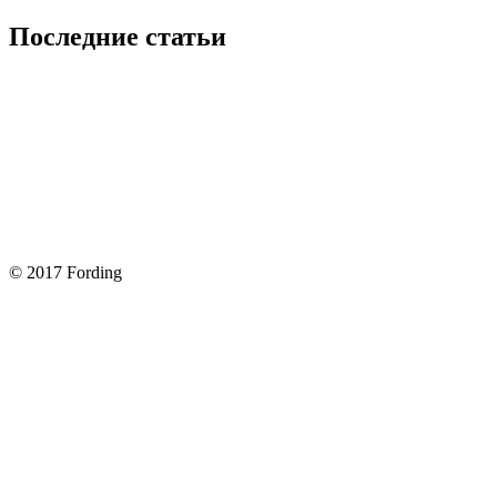
Последние статьи
Покупка оригинальных запчастей форд для ремонта
Замена передних тормозных колодок на Форд Фокус 2
Как поменять лампочку в форд фокус?
Форд Фокус 2. Разбираем панель приборов. Часть 2
Форд Фокус 2. Снимаем панель приборов. Часть 1
© 2017 Fording