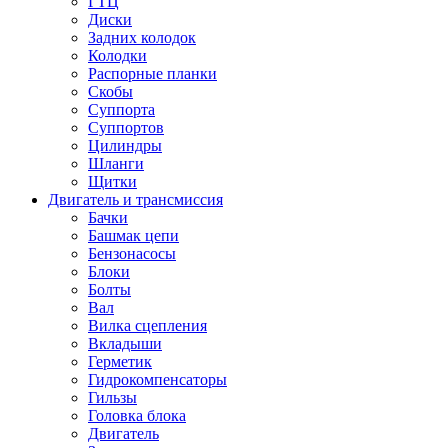
ГТЦ
Диски
Задних колодок
Колодки
Распорные планки
Скобы
Суппорта
Суппортов
Цилиндры
Шланги
Щитки
Двигатель и трансмиссия
Бачки
Башмак цепи
Бензонасосы
Блоки
Болты
Вал
Вилка сцепления
Вкладыши
Герметик
Гидрокомпенсаторы
Гильзы
Головка блока
Двигатель