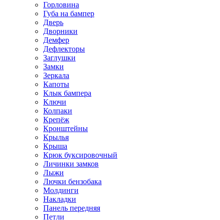
Горловина
Губа на бампер
Дверь
Дворники
Демфер
Дефлекторы
Заглушки
Замки
Зеркала
Капоты
Клык бампера
Ключи
Колпаки
Крепёж
Кронштейны
Крылья
Крыша
Крюк буксировочный
Личинки замков
Лыжи
Лючки бензобака
Молдинги
Накладки
Панель передняя
Петли