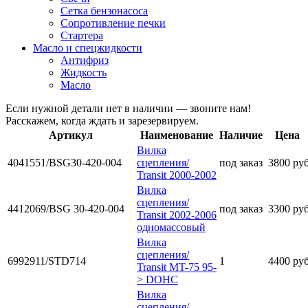
Сетка бензонасоса
Сопротивление печки
Стартера
Масло и спецжидкости
Антифриз
Жидкость
Масло
Если нужной детали нет в наличии — звоните нам!
Расскажем, когда ждать и зарезервируем.
Артикул
Наименование
Наличие
Цена
Вилка
4041551/BSG30-420-004
сцепления/
под заказ
3800 ру
Transit 2000-2002
Вилка
сцепления/
4412069/BSG 30-420-004
под заказ
3300 ру
Transit 2002-2006
одномассовый
Вилка
сцепления/
6992911/STD714
1
4400 ру
Transit MT-75 95-
> DOHC
Вилка
сцепления/