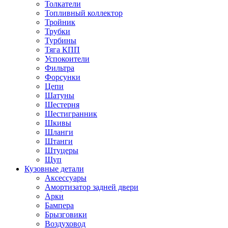
Толкатели
Топливный коллектор
Тройник
Трубки
Турбины
Тяга КПП
Успокоители
Фильтра
Форсунки
Цепи
Шатуны
Шестерня
Шестигранник
Шкивы
Шланги
Штанги
Штуцеры
Щуп
Кузовные детали
Аксессуары
Амортизатор задней двери
Арки
Бампера
Брызговики
Воздуховод