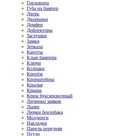
Горловина
Губа на бампер
Дверь
Дворники
Демфер
Дефлекторы
Заглушки
Замки
Зеркала
Капоты
Клык бампера
Ключи
Колпаки
Крепёж
Кронштейны
Крылья
Крыша
Крюк буксировочный
Личинки замков
Лыжи
Лючки бензобака
Молдинги
Накладки
Панель передняя
Петли