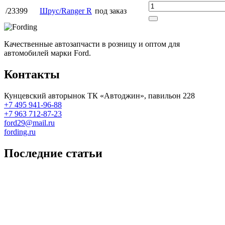
/23399
Шрус/Ranger R
под заказ
Качественные автозапчасти в розницу и оптом для
автомобилей марки Ford.
Контакты
Кунцевский авторынок ТК «Автоджин», павильон 228
+7 495 941-96-88
+7 963 712-87-23
ford29@mail.ru
fording.ru
Последние статьи
Покупка оригинальных запчастей форд для ремонта
Замена передних тормозных колодок на Форд Фокус 2
Как поменять лампочку в форд фокус?