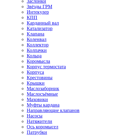
Заслонки
Звёзды ГРМ
Интекулер
КПП
Карданный вал
Катализатор
Клапана
Коленвал
Коллектор
Колпачки
Кольца
Коромысла
Корпус термостата
Корпуса
Крестовины
Крышки
Маслозаборник
Маслосъёмные
Маховики
Муфты кардана
Направляющие клапанов
Насосы
Натяжители
Ось коромысел
Патрубки