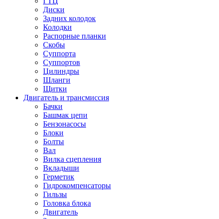
ГТЦ
Диски
Задних колодок
Колодки
Распорные планки
Скобы
Суппорта
Суппортов
Цилиндры
Шланги
Щитки
Двигатель и трансмиссия
Бачки
Башмак цепи
Бензонасосы
Блоки
Болты
Вал
Вилка сцепления
Вкладыши
Герметик
Гидрокомпенсаторы
Гильзы
Головка блока
Двигатель