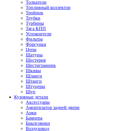
Толкатели
Топливный коллектор
Тройник
Трубки
Турбины
Тяга КПП
Успокоители
Фильтра
Форсунки
Цепи
Шатуны
Шестерня
Шестигранник
Шкивы
Шланги
Штанги
Штуцеры
Щуп
Кузовные детали
Аксессуары
Амортизатор задней двери
Арки
Бампера
Брызговики
Воздуховод