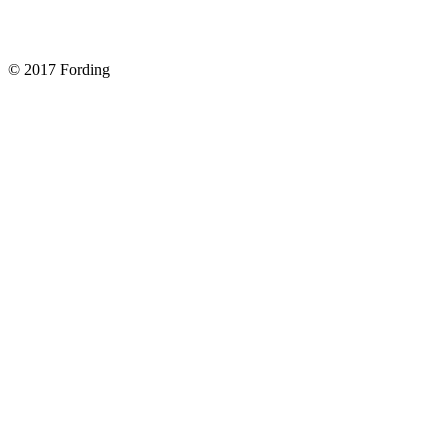
Форд Фокус 2. Разбираем панель приборов. Часть 2
Форд Фокус 2. Снимаем панель приборов. Часть 1
© 2017 Fording