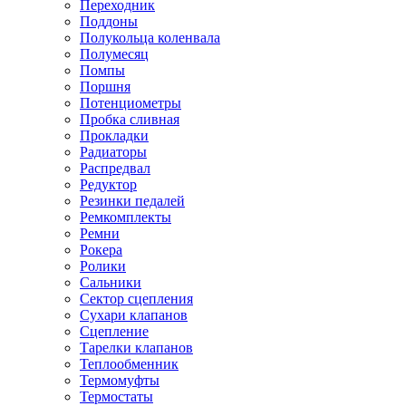
Переходник
Поддоны
Полукольца коленвала
Полумесяц
Помпы
Поршня
Потенциометры
Пробка сливная
Прокладки
Радиаторы
Распредвал
Редуктор
Резинки педалей
Ремкомплекты
Ремни
Рокера
Ролики
Сальники
Сектор сцепления
Сухари клапанов
Сцепление
Тарелки клапанов
Теплообменник
Термомуфты
Термостаты