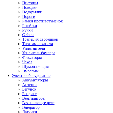
Пистоны
Поводки
Подкрылки
Пороги
Рамки противотуманок
Решётки
Ручки
Стёкла
Трапеция дворников
Тяга замка капота
Уплотнители
Усилитель бампера
Фиксаторы
Чехол
Шумоизоляция
Эмблемы
Электрооборудование
Аккумуляторы
Антенна
Бегунок
Бендикс
Вентиляторы
Втягивающее реле
Генератор
Датчики