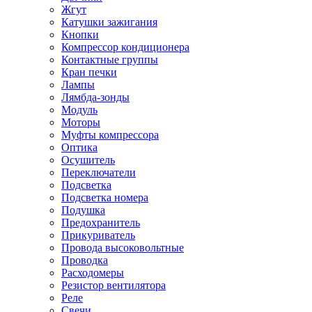
Жгут
Катушки зажигания
Кнопки
Компрессор кондиционера
Контактные группы
Кран печки
Лампы
Лямбда-зонды
Модуль
Моторы
Муфты компрессора
Оптика
Осушитель
Переключатели
Подсветка
Подсветка номера
Подушка
Предохранитель
Прикуриватель
Провода высоковольтные
Проводка
Расходомеры
Резистор вентилятора
Реле
Свечи