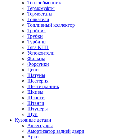
Теплообменник
Термомуфты
Термостаты
Толкатели
Топливный коллектор
Тройник
Трубки
Турбины
Тяга КПП
Успокоители
Фильтра
Форсунки
Цепи
Шатуны
Шестерня
Шестигранник
Шкивы
Шланги
Штанги
Штуцеры
Щуп
Кузовные детали
Аксессуары
Амортизатор задней двери
Арки