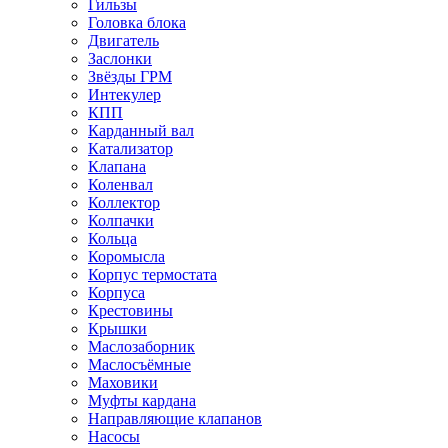
Гильзы
Головка блока
Двигатель
Заслонки
Звёзды ГРМ
Интекулер
КПП
Карданный вал
Катализатор
Клапана
Коленвал
Коллектор
Колпачки
Кольца
Коромысла
Корпус термостата
Корпуса
Крестовины
Крышки
Маслозаборник
Маслосъёмные
Маховики
Муфты кардана
Направляющие клапанов
Насосы