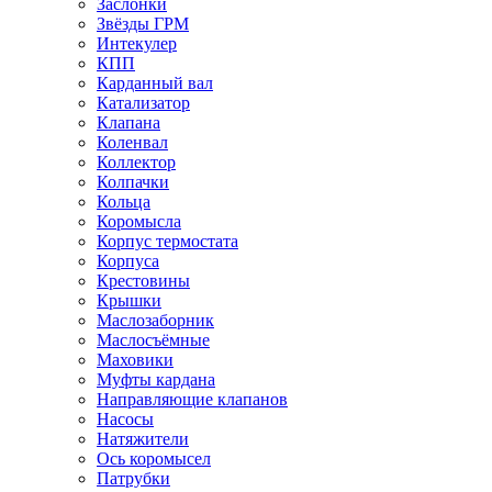
Заслонки
Звёзды ГРМ
Интекулер
КПП
Карданный вал
Катализатор
Клапана
Коленвал
Коллектор
Колпачки
Кольца
Коромысла
Корпус термостата
Корпуса
Крестовины
Крышки
Маслозаборник
Маслосъёмные
Маховики
Муфты кардана
Направляющие клапанов
Насосы
Натяжители
Ось коромысел
Патрубки