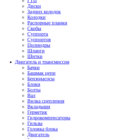
ГТЦ
Диски
Задних колодок
Колодки
Распорные планки
Скобы
Суппорта
Суппортов
Цилиндры
Шланги
Щитки
Двигатель и трансмиссия
Бачки
Башмак цепи
Бензонасосы
Блоки
Болты
Вал
Вилка сцепления
Вкладыши
Герметик
Гидрокомпенсаторы
Гильзы
Головка блока
Двигатель