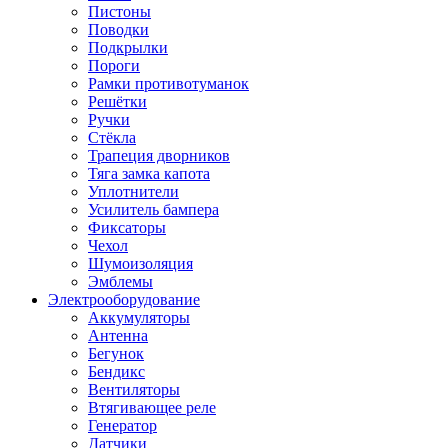
Пистоны
Поводки
Подкрылки
Пороги
Рамки противотуманок
Решётки
Ручки
Стёкла
Трапеция дворников
Тяга замка капота
Уплотнители
Усилитель бампера
Фиксаторы
Чехол
Шумоизоляция
Эмблемы
Электрооборудование
Аккумуляторы
Антенна
Бегунок
Бендикс
Вентиляторы
Втягивающее реле
Генератор
Датчики