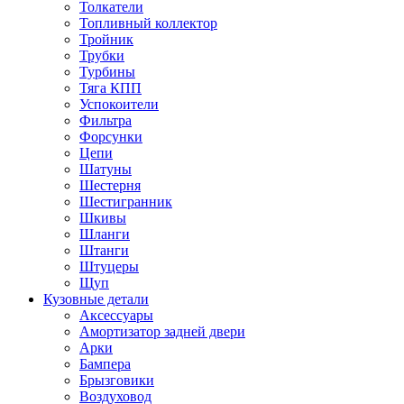
Толкатели
Топливный коллектор
Тройник
Трубки
Турбины
Тяга КПП
Успокоители
Фильтра
Форсунки
Цепи
Шатуны
Шестерня
Шестигранник
Шкивы
Шланги
Штанги
Штуцеры
Щуп
Кузовные детали
Аксессуары
Амортизатор задней двери
Арки
Бампера
Брызговики
Воздуховод