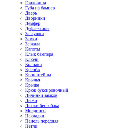
Горловина
Губа на бампер
Дверь
Дворники
Демфер
Дефлекторы
Заглушки
Замки
Зеркала
Капоты
Клык бампера
Ключи
Колпаки
Крепёж
Кронштейны
Крылья
Крыша
Крюк буксировочный
Личинки замков
Лыжи
Лючки бензобака
Молдинги
Накладки
Панель передняя
Петли