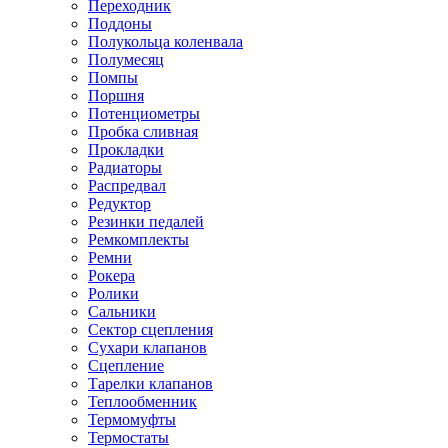
Переходник
Поддоны
Полукольца коленвала
Полумесяц
Помпы
Поршня
Потенциометры
Пробка сливная
Прокладки
Радиаторы
Распредвал
Редуктор
Резинки педалей
Ремкомплекты
Ремни
Рокера
Ролики
Сальники
Сектор сцепления
Сухари клапанов
Сцепление
Тарелки клапанов
Теплообменник
Термомуфты
Термостаты