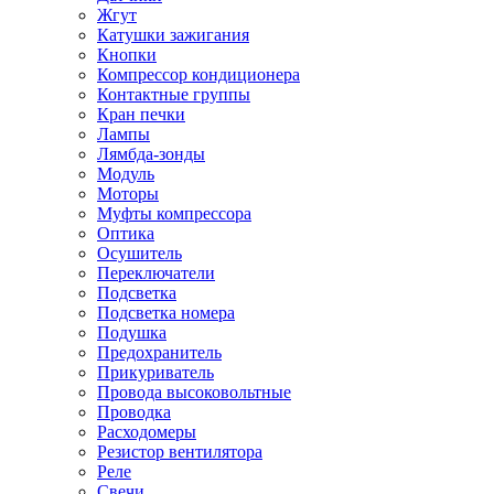
Жгут
Катушки зажигания
Кнопки
Компрессор кондиционера
Контактные группы
Кран печки
Лампы
Лямбда-зонды
Модуль
Моторы
Муфты компрессора
Оптика
Осушитель
Переключатели
Подсветка
Подсветка номера
Подушка
Предохранитель
Прикуриватель
Провода высоковольтные
Проводка
Расходомеры
Резистор вентилятора
Реле
Свечи