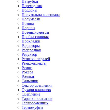
Патрубки
Переходник
Поддоны
Полукольца коленвала
Полумесяц
Помпы
Поршня
Потенциометры
Пробка сливная
Прокладки
Радиаторы
Распредвал
Редуктор
Резинки педалей
Ремкомплекты
Ремни
Рокера
Ролики
Сальники
Сектор сцепления
Сухари клапанов
Сцепление
Тарелки клапанов
Теплообменник
Термомуфты