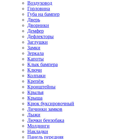
Воздуховод
Горловина
Губа на бампер
Дверь
Дворники
Демфер
Дефлекторы
Заглушки
Замки
Зеркала
Капоты
Клык бампера
Ключи
Колпаки
Крепёж
Кронштейны
Крылья
Крыша
Крюк буксировочный
Личинки замков
Лыжи
Лючки бензобака
Молдинги
Накладки
Панель передняя