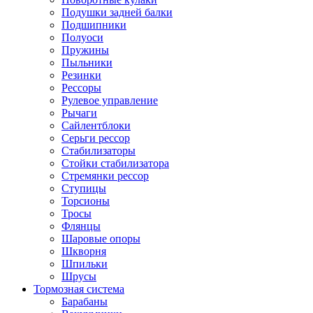
Подушки задней балки
Подшипники
Полуоси
Пружины
Пыльники
Резинки
Рессоры
Рулевое управление
Рычаги
Сайлентблоки
Серьги рессор
Стабилизаторы
Стойки стабилизатора
Стремянки рессор
Ступицы
Торсионы
Тросы
Флянцы
Шаровые опоры
Шкворня
Шпильки
Шрусы
Тормозная система
Барабаны