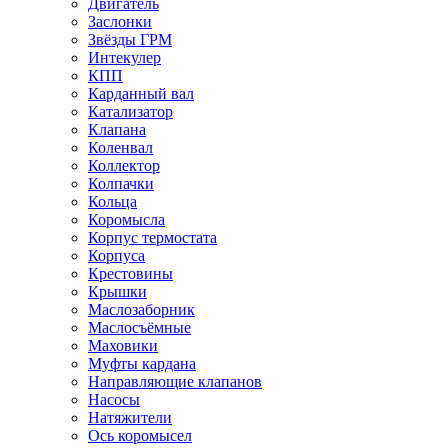
Двигатель
Заслонки
Звёзды ГРМ
Интекулер
КПП
Карданный вал
Катализатор
Клапана
Коленвал
Коллектор
Колпачки
Кольца
Коромысла
Корпус термостата
Корпуса
Крестовины
Крышки
Маслозаборник
Маслосъёмные
Маховики
Муфты кардана
Направляющие клапанов
Насосы
Натяжители
Ось коромысел