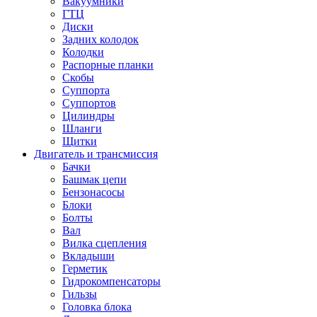
Вакуумники
ГТЦ
Диски
Задних колодок
Колодки
Распорные планки
Скобы
Суппорта
Суппортов
Цилиндры
Шланги
Щитки
Двигатель и трансмиссия
Бачки
Башмак цепи
Бензонасосы
Блоки
Болты
Вал
Вилка сцепления
Вкладыши
Герметик
Гидрокомпенсаторы
Гильзы
Головка блока