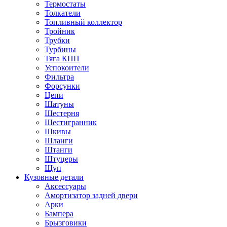
Термостаты
Толкатели
Топливный коллектор
Тройник
Трубки
Турбины
Тяга КПП
Успокоители
Фильтра
Форсунки
Цепи
Шатуны
Шестерня
Шестигранник
Шкивы
Шланги
Штанги
Штуцеры
Щуп
Кузовные детали
Аксессуары
Амортизатор задней двери
Арки
Бампера
Брызговики