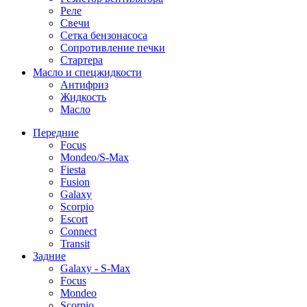
Реле
Свечи
Сетка бензонасоса
Сопротивление печки
Стартера
Масло и спецжидкости
Антифриз
Жидкость
Масло
Передние
Focus
Mondeo/S-Max
Fiesta
Fusion
Galaxy
Scorpio
Escort
Connect
Transit
Задние
Galaxy - S-Max
Focus
Mondeo
Scorpio