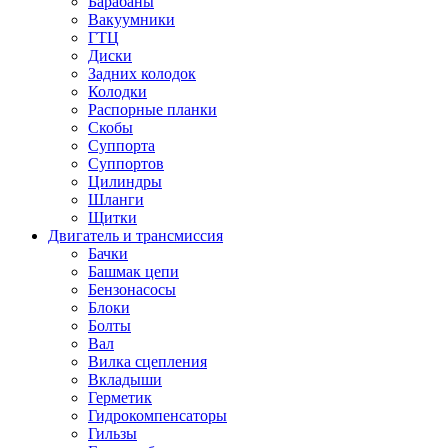
Барабаны
Вакуумники
ГТЦ
Диски
Задних колодок
Колодки
Распорные планки
Скобы
Суппорта
Суппортов
Цилиндры
Шланги
Щитки
Двигатель и трансмиссия
Бачки
Башмак цепи
Бензонасосы
Блоки
Болты
Вал
Вилка сцепления
Вкладыши
Герметик
Гидрокомпенсаторы
Гильзы