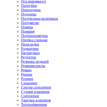
Ось коромысел
Патрубки
Переходник
Поддоны
Полукольца коленвала
Полумесяц
Помпы
Поршня
Потенциометры
Пробка сливная
Прокладки
Радиаторы
Распредвал
Редуктор
Резинки педалей
Ремкомплекты
Ремни
Рокера
Ролики
Сальники
Сектор сцепления
Сухари клапанов
Сцепление
Тарелки клапанов
Теплообменник