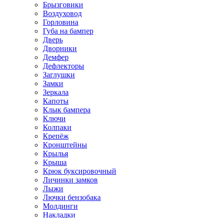
Брызговики
Воздуховод
Горловина
Губа на бампер
Дверь
Дворники
Демфер
Дефлекторы
Заглушки
Замки
Зеркала
Капоты
Клык бампера
Ключи
Колпаки
Крепёж
Кронштейны
Крылья
Крыша
Крюк буксировочный
Личинки замков
Лыжи
Лючки бензобака
Молдинги
Накладки