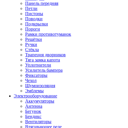
Панель передняя
Петли
Пистоны
Поводки
Подкрылки
Пороги
Рамки противотуманок
Решётки
Ручки
Стёкла
Трапеция дворников
Тяга замка капота
Уплотнители
Усилитель бампера
Фиксаторы
Чехол
Шумоизоляция
Эмблемы
Электрооборудование
Аккумуляторы
Антенна
Бегунок
Бендикс
Вентиляторы
Втягивающее реле