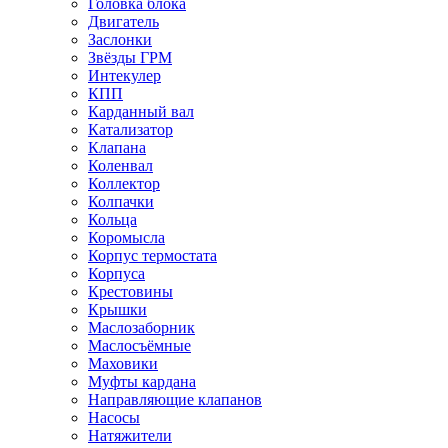
Головка блока
Двигатель
Заслонки
Звёзды ГРМ
Интекулер
КПП
Карданный вал
Катализатор
Клапана
Коленвал
Коллектор
Колпачки
Кольца
Коромысла
Корпус термостата
Корпуса
Крестовины
Крышки
Маслозаборник
Маслосъёмные
Маховики
Муфты кардана
Направляющие клапанов
Насосы
Натяжители