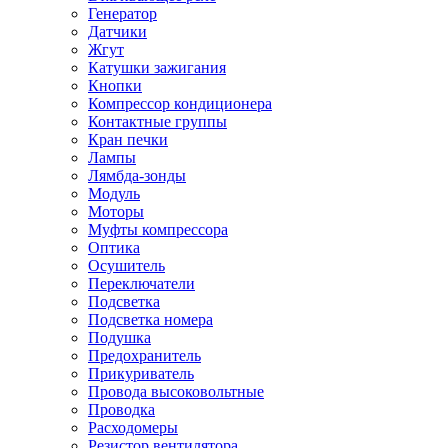
Генератор
Датчики
Жгут
Катушки зажигания
Кнопки
Компрессор кондиционера
Контактные группы
Кран печки
Лампы
Лямбда-зонды
Модуль
Моторы
Муфты компрессора
Оптика
Осушитель
Переключатели
Подсветка
Подсветка номера
Подушка
Предохранитель
Прикуриватель
Провода высоковольтные
Проводка
Расходомеры
Резистор вентилятора