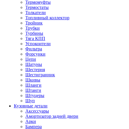
Термомуфты
Термостаты
Толкатели
Топливный коллектор
Тройник
Трубки
Турбины
Тяга КПП
Успокоители
Фильтра
Форсунки
Цепи
Шатуны
Шестерня
Шестигранник
Шкивы
Шланги
Штанги
Штуцеры
Щуп
Кузовные детали
Аксессуары
Амортизатор задней двери
Арки
Бампера