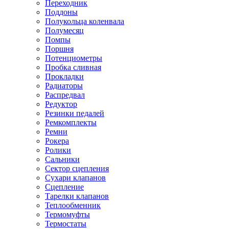
Переходник
Поддоны
Полукольца коленвала
Полумесяц
Помпы
Поршня
Потенциометры
Пробка сливная
Прокладки
Радиаторы
Распредвал
Редуктор
Резинки педалей
Ремкомплекты
Ремни
Рокера
Ролики
Сальники
Сектор сцепления
Сухари клапанов
Сцепление
Тарелки клапанов
Теплообменник
Термомуфты
Термостаты