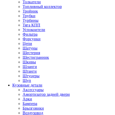
Толкатели
Топливный коллектор
Тройник
Трубки
Турбины
Тяга КПП
Успокоители
Фильтра
Форсунки
Цепи
Шатуны
Шестерня
Шестигранник
Шкивы
Шланги
Штанги
Штуцеры
Щуп
Кузовные детали
Аксессуары
Амортизатор задней двери
Арки
Бампера
Брызговики
Воздуховод