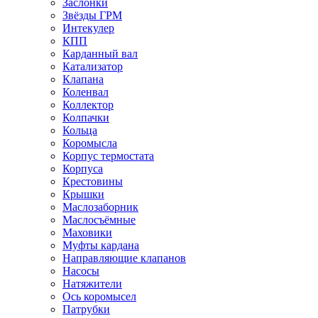
Заслонки
Звёзды ГРМ
Интекулер
КПП
Карданный вал
Катализатор
Клапана
Коленвал
Коллектор
Колпачки
Кольца
Коромысла
Корпус термостата
Корпуса
Крестовины
Крышки
Маслозаборник
Маслосъёмные
Маховики
Муфты кардана
Направляющие клапанов
Насосы
Натяжители
Ось коромысел
Патрубки