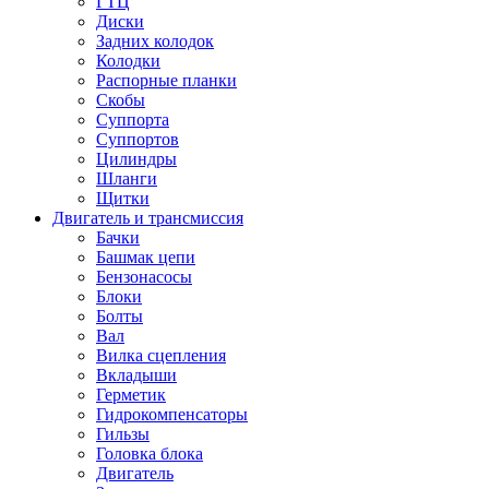
ГТЦ
Диски
Задних колодок
Колодки
Распорные планки
Скобы
Суппорта
Суппортов
Цилиндры
Шланги
Щитки
Двигатель и трансмиссия
Бачки
Башмак цепи
Бензонасосы
Блоки
Болты
Вал
Вилка сцепления
Вкладыши
Герметик
Гидрокомпенсаторы
Гильзы
Головка блока
Двигатель