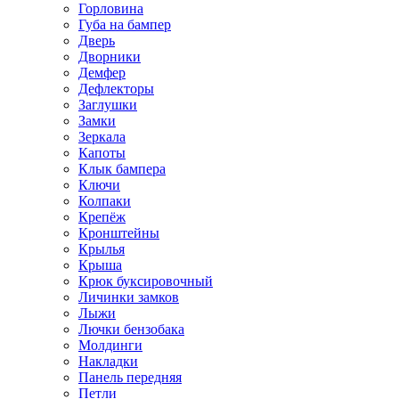
Горловина
Губа на бампер
Дверь
Дворники
Демфер
Дефлекторы
Заглушки
Замки
Зеркала
Капоты
Клык бампера
Ключи
Колпаки
Крепёж
Кронштейны
Крылья
Крыша
Крюк буксировочный
Личинки замков
Лыжи
Лючки бензобака
Молдинги
Накладки
Панель передняя
Петли