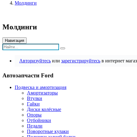
Молдинги
Молдинги
Навигация
Авторизуйтесь
или
зарегистрируйтесь
в интернет магаз
Автозапчасти Ford
Подвеска и амортизация
Амортизаторы
Втулки
Гайки
Диски колёсные
Опоры
Отбойники
Педали
Поворотные кулаки
Подушки задней балки