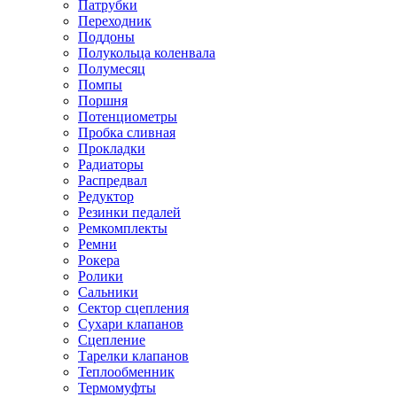
Патрубки
Переходник
Поддоны
Полукольца коленвала
Полумесяц
Помпы
Поршня
Потенциометры
Пробка сливная
Прокладки
Радиаторы
Распредвал
Редуктор
Резинки педалей
Ремкомплекты
Ремни
Рокера
Ролики
Сальники
Сектор сцепления
Сухари клапанов
Сцепление
Тарелки клапанов
Теплообменник
Термомуфты