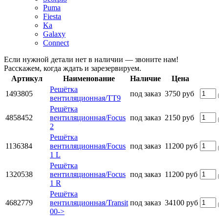
Puma
Fiesta
Ka
Galaxy
Connect
Если нужной детали нет в наличии — звоните нам!
Расскажем, когда ждать и зарезервируем.
Артикул
Наименование
Наличие
Цена
Решётка
1493805
под заказ
3750 руб
вентиляционная/TT9
Решётка
4858452
вентиляционная/Focus
под заказ
2150 руб
2
Решётка
1136384
вентиляционная/Focus
под заказ
11200 руб
1 L
Решётка
1320538
вентиляционная/Focus
под заказ
11200 руб
1 R
Решётка
4682779
вентиляционная/Transit
под заказ
34100 руб
00->