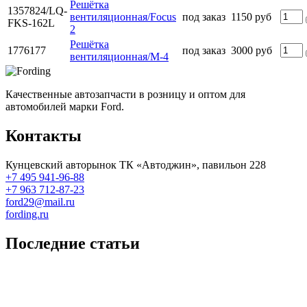
Решётка
1357824/LQ-
вентиляционная/Focus
под заказ
1150 руб
FKS-162L
2
Решётка
1776177
под заказ
3000 руб
вентиляционная/M-4
Качественные автозапчасти в розницу и оптом для
автомобилей марки Ford.
Контакты
Кунцевский авторынок ТК «Автоджин», павильон 228
+7 495 941-96-88
+7 963 712-87-23
ford29@mail.ru
fording.ru
Последние статьи
Покупка оригинальных запчастей форд для ремонта
Замена передних тормозных колодок на Форд Фокус 2