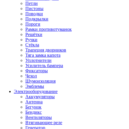
Петли
Пистоны
Поводки
Подкрылки
Пороги
Рамки противотуманок
Решётки
Ручки
Стёкла
Трапеция дворников
Тяга замка капота
Уплотнители
Усилитель бампера
Фиксаторы
Чехол
Шумоизоляция
Эмблемы
Электрооборудование
Аккумуляторы
Антенна
Бегунок
Бендикс
Вентиляторы
Втягивающее реле
Генератор