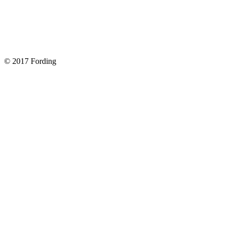
Как поменять лампочку в форд фокус?
Форд Фокус 2. Разбираем панель приборов. Часть 2
Форд Фокус 2. Снимаем панель приборов. Часть 1
© 2017 Fording