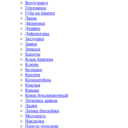
Воздуховод
Горловина
Губа на бампер
Дверь
Дворники
Демфер
Дефлекторы
Заглушки
Замки
Зеркала
Капоты
Клык бампера
Ключи
Колпаки
Крепёж
Кронштейны
Крылья
Крыша
Крюк буксировочный
Личинки замков
Лыжи
Лючки бензобака
Молдинги
Накладки
Панель передняя