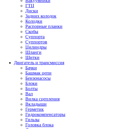
Вакуумники
ГТЦ
Диски
Задних колодок
Колодки
Распорные планки
Скобы
Суппорта
Суппортов
Цилиндры
Шланги
Щитки
Двигатель и трансмиссия
Бачки
Башмак цепи
Бензонасосы
Блоки
Болты
Вал
Вилка сцепления
Вкладыши
Герметик
Гидрокомпенсаторы
Гильзы
Головка блока