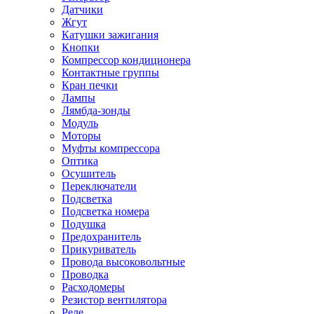
Датчики
Жгут
Катушки зажигания
Кнопки
Компрессор кондиционера
Контактные группы
Кран печки
Лампы
Лямбда-зонды
Модуль
Моторы
Муфты компрессора
Оптика
Осушитель
Переключатели
Подсветка
Подсветка номера
Подушка
Предохранитель
Прикуриватель
Провода высоковольтные
Проводка
Расходомеры
Резистор вентилятора
Реле