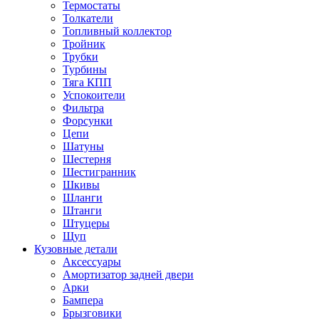
Термостаты
Толкатели
Топливный коллектор
Тройник
Трубки
Турбины
Тяга КПП
Успокоители
Фильтра
Форсунки
Цепи
Шатуны
Шестерня
Шестигранник
Шкивы
Шланги
Штанги
Штуцеры
Щуп
Кузовные детали
Аксессуары
Амортизатор задней двери
Арки
Бампера
Брызговики