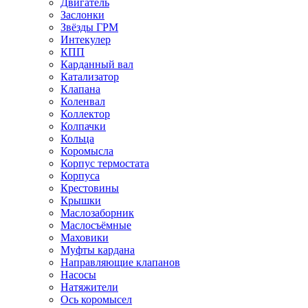
Двигатель
Заслонки
Звёзды ГРМ
Интекулер
КПП
Карданный вал
Катализатор
Клапана
Коленвал
Коллектор
Колпачки
Кольца
Коромысла
Корпус термостата
Корпуса
Крестовины
Крышки
Маслозаборник
Маслосъёмные
Маховики
Муфты кардана
Направляющие клапанов
Насосы
Натяжители
Ось коромысел