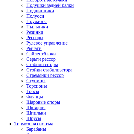
Подушки задней балки
Подшипники
Полуоси
Пружины
Пыльники
Резинки
Рессоры
Рулевое управление
Рычаги
Сайлентблоки
Серьги рессор
Стабилизаторы
Стойки стабилизатора
Стремянки рессор
Ступицы
Торсионы
Тросы
Флянцы
Шаровые опоры
Шкворня
Шпильки
Шрусы
Тормозная система
Барабаны