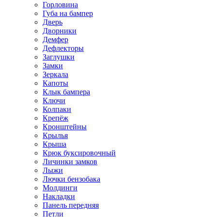
Горловина
Губа на бампер
Дверь
Дворники
Демфер
Дефлекторы
Заглушки
Замки
Зеркала
Капоты
Клык бампера
Ключи
Колпаки
Крепёж
Кронштейны
Крылья
Крыша
Крюк буксировочный
Личинки замков
Лыжи
Лючки бензобака
Молдинги
Накладки
Панель передняя
Петли