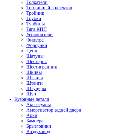
Толкатели
Топливный коллектор
Тройник
Трубки
Турбины
Тяга КПП
Успокоители
Фильтра
Форсунки
Цепи
Шатуны
Шестерня
Шестигранник
Шкивы
Шланги
Штанги
Штуцеры
Щуп
Кузовные детали
Аксессуары
Амортизатор задней двери
Арки
Бампера
Брызговики
Воздуховод