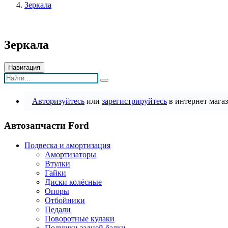
Зеркала
Зеркала
Навигация
Авторизуйтесь
или
зарегистрируйтесь
в интернет магаз
Автозапчасти Ford
Подвеска и амортизация
Амортизаторы
Втулки
Гайки
Диски колёсные
Опоры
Отбойники
Педали
Поворотные кулаки
Подушки задней балки