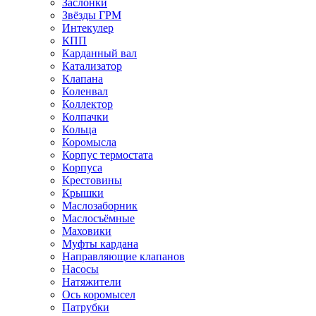
Заслонки
Звёзды ГРМ
Интекулер
КПП
Карданный вал
Катализатор
Клапана
Коленвал
Коллектор
Колпачки
Кольца
Коромысла
Корпус термостата
Корпуса
Крестовины
Крышки
Маслозаборник
Маслосъёмные
Маховики
Муфты кардана
Направляющие клапанов
Насосы
Натяжители
Ось коромысел
Патрубки