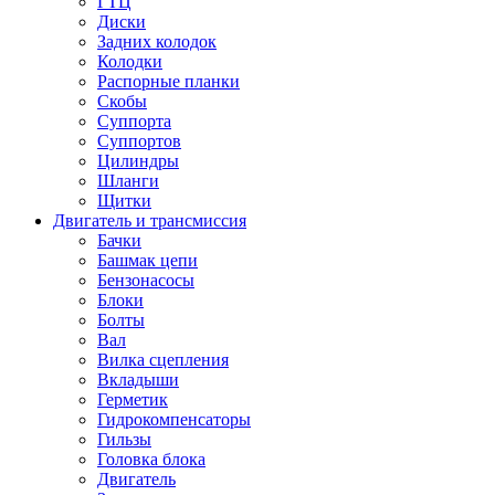
ГТЦ
Диски
Задних колодок
Колодки
Распорные планки
Скобы
Суппорта
Суппортов
Цилиндры
Шланги
Щитки
Двигатель и трансмиссия
Бачки
Башмак цепи
Бензонасосы
Блоки
Болты
Вал
Вилка сцепления
Вкладыши
Герметик
Гидрокомпенсаторы
Гильзы
Головка блока
Двигатель