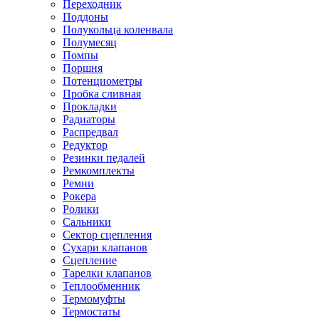
Переходник
Поддоны
Полукольца коленвала
Полумесяц
Помпы
Поршня
Потенциометры
Пробка сливная
Прокладки
Радиаторы
Распредвал
Редуктор
Резинки педалей
Ремкомплекты
Ремни
Рокера
Ролики
Сальники
Сектор сцепления
Сухари клапанов
Сцепление
Тарелки клапанов
Теплообменник
Термомуфты
Термостаты