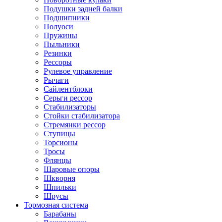
Подушки задней балки
Подшипники
Полуоси
Пружины
Пыльники
Резинки
Рессоры
Рулевое управление
Рычаги
Сайлентблоки
Серьги рессор
Стабилизаторы
Стойки стабилизатора
Стремянки рессор
Ступицы
Торсионы
Тросы
Флянцы
Шаровые опоры
Шкворня
Шпильки
Шрусы
Тормозная система
Барабаны