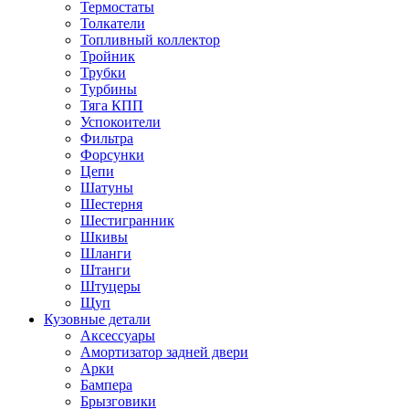
Термостаты
Толкатели
Топливный коллектор
Тройник
Трубки
Турбины
Тяга КПП
Успокоители
Фильтра
Форсунки
Цепи
Шатуны
Шестерня
Шестигранник
Шкивы
Шланги
Штанги
Штуцеры
Щуп
Кузовные детали
Аксессуары
Амортизатор задней двери
Арки
Бампера
Брызговики