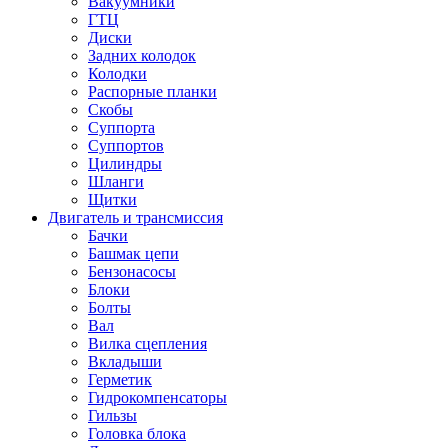
Вакуумники
ГТЦ
Диски
Задних колодок
Колодки
Распорные планки
Скобы
Суппорта
Суппортов
Цилиндры
Шланги
Щитки
Двигатель и трансмиссия
Бачки
Башмак цепи
Бензонасосы
Блоки
Болты
Вал
Вилка сцепления
Вкладыши
Герметик
Гидрокомпенсаторы
Гильзы
Головка блока