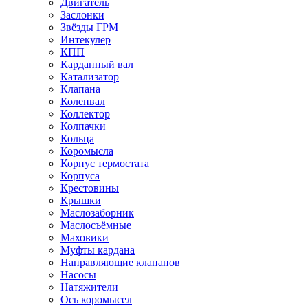
Двигатель
Заслонки
Звёзды ГРМ
Интекулер
КПП
Карданный вал
Катализатор
Клапана
Коленвал
Коллектор
Колпачки
Кольца
Коромысла
Корпус термостата
Корпуса
Крестовины
Крышки
Маслозаборник
Маслосъёмные
Маховики
Муфты кардана
Направляющие клапанов
Насосы
Натяжители
Ось коромысел