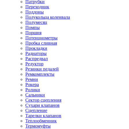
Патрубки
Переходник
Поддоны
Полукольца коленвала
Полумесяц
Помпы
Поршня
Потенциометры
Пробка сливная
Прокладки
Радиаторы
Распредвал
Редуктор
Резинки педалей
Ремкомплекты
Ремни
Рокера
Ролики
Сальники
Сектор сцепления
Сухари клапанов
Сцепление
Тарелки клапанов
Теплообменник
Термомуфты