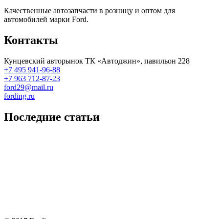
Качественные автозапчасти в розницу и оптом для
автомобилей марки Ford.
Контакты
Кунцевский авторынок ТК «Автоджин», павильон 228
+7 495 941-96-88
+7 963 712-87-23
ford29@mail.ru
fording.ru
Последние статьи
Покупка оригинальных запчастей форд для ремонта
Замена передних тормозных колодок на Форд Фокус 2
Как поменять лампочку в форд фокус?
Форд Фокус 2. Разбираем панель приборов. Часть 2
Форд Фокус 2. Снимаем панель приборов. Часть 1