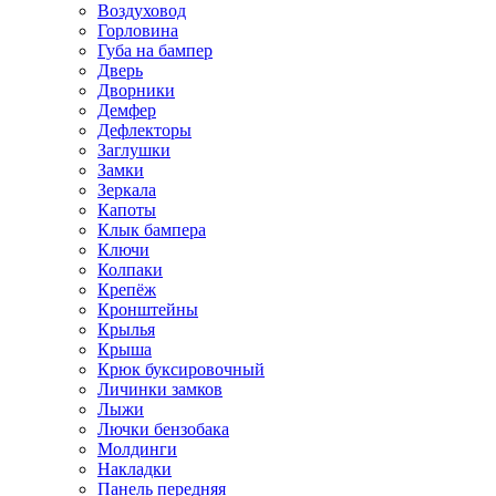
Воздуховод
Горловина
Губа на бампер
Дверь
Дворники
Демфер
Дефлекторы
Заглушки
Замки
Зеркала
Капоты
Клык бампера
Ключи
Колпаки
Крепёж
Кронштейны
Крылья
Крыша
Крюк буксировочный
Личинки замков
Лыжи
Лючки бензобака
Молдинги
Накладки
Панель передняя