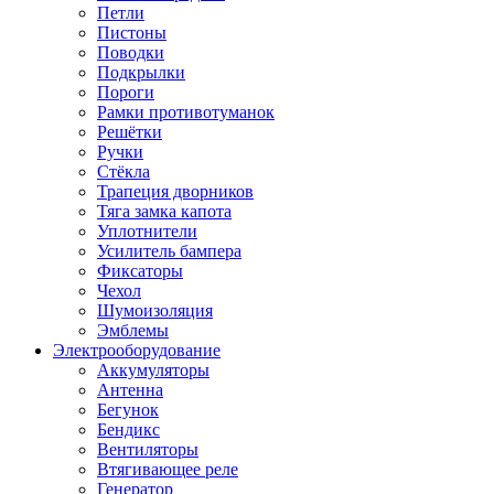
Петли
Пистоны
Поводки
Подкрылки
Пороги
Рамки противотуманок
Решётки
Ручки
Стёкла
Трапеция дворников
Тяга замка капота
Уплотнители
Усилитель бампера
Фиксаторы
Чехол
Шумоизоляция
Эмблемы
Электрооборудование
Аккумуляторы
Антенна
Бегунок
Бендикс
Вентиляторы
Втягивающее реле
Генератор