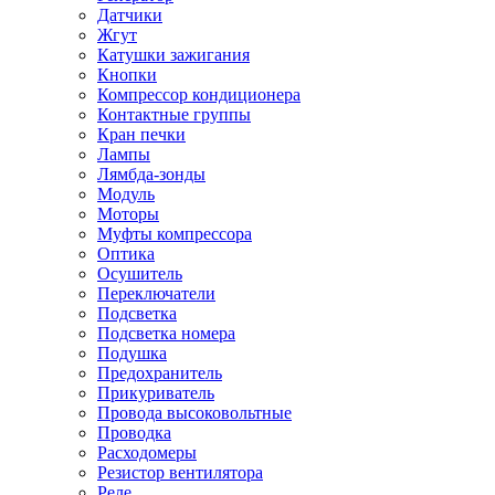
Датчики
Жгут
Катушки зажигания
Кнопки
Компрессор кондиционера
Контактные группы
Кран печки
Лампы
Лямбда-зонды
Модуль
Моторы
Муфты компрессора
Оптика
Осушитель
Переключатели
Подсветка
Подсветка номера
Подушка
Предохранитель
Прикуриватель
Провода высоковольтные
Проводка
Расходомеры
Резистор вентилятора
Реле