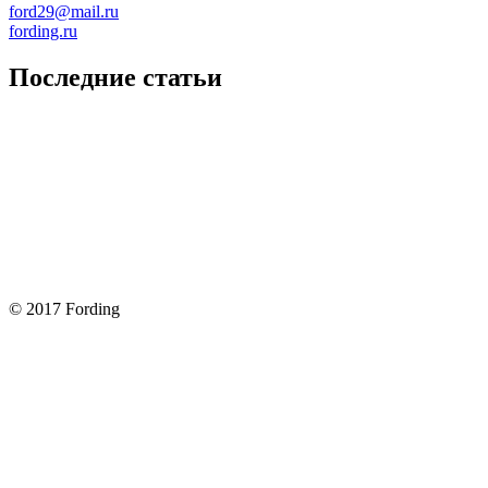
ford29@mail.ru
fording.ru
Последние статьи
Покупка оригинальных запчастей форд для ремонта
Замена передних тормозных колодок на Форд Фокус 2
Как поменять лампочку в форд фокус?
Форд Фокус 2. Разбираем панель приборов. Часть 2
Форд Фокус 2. Снимаем панель приборов. Часть 1
© 2017 Fording