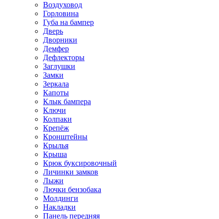
Воздуховод
Горловина
Губа на бампер
Дверь
Дворники
Демфер
Дефлекторы
Заглушки
Замки
Зеркала
Капоты
Клык бампера
Ключи
Колпаки
Крепёж
Кронштейны
Крылья
Крыша
Крюк буксировочный
Личинки замков
Лыжи
Лючки бензобака
Молдинги
Накладки
Панель передняя