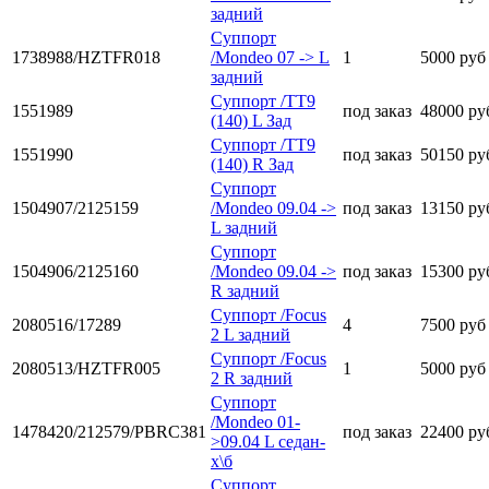
задний
Суппорт
1738988/HZTFR018
/Mondeo 07 -> L
1
5000 руб
задний
Суппорт /TT9
1551989
под заказ
48000 ру
(140) L Зад
Суппорт /TT9
1551990
под заказ
50150 ру
(140) R Зад
Суппорт
1504907/2125159
/Mondeo 09.04 ->
под заказ
13150 ру
L задний
Суппорт
1504906/2125160
/Mondeo 09.04 ->
под заказ
15300 ру
R задний
Суппорт /Focus
2080516/17289
4
7500 руб
2 L задний
Суппорт /Focus
2080513/HZTFR005
1
5000 руб
2 R задний
Суппорт
/Mondeo 01-
1478420/212579/PBRC381
под заказ
22400 ру
>09.04 L седан-
х\б
Суппорт