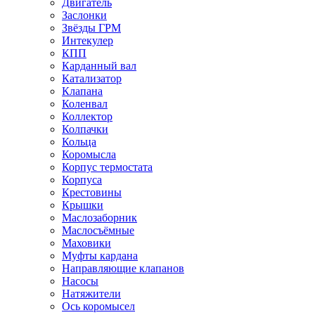
Двигатель
Заслонки
Звёзды ГРМ
Интекулер
КПП
Карданный вал
Катализатор
Клапана
Коленвал
Коллектор
Колпачки
Кольца
Коромысла
Корпус термостата
Корпуса
Крестовины
Крышки
Маслозаборник
Маслосъёмные
Маховики
Муфты кардана
Направляющие клапанов
Насосы
Натяжители
Ось коромысел