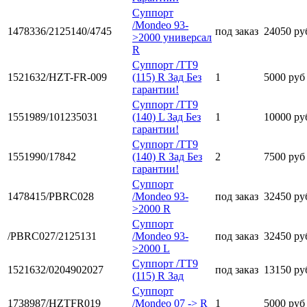
Суппорт
/Mondeo 93-
1478336/2125140/4745
под заказ
24050 ру
>2000 универсал
R
Суппорт /TT9
1521632/HZT-FR-009
(115) R Зад Без
1
5000 руб
гарантии!
Суппорт /TT9
1551989/101235031
(140) L Зад Без
1
10000 ру
гарантии!
Суппорт /TT9
1551990/17842
(140) R Зад Без
2
7500 руб
гарантии!
Суппорт
1478415/PBRC028
/Mondeo 93-
под заказ
32450 ру
>2000 R
Суппорт
/PBRC027/2125131
/Mondeo 93-
под заказ
32450 ру
>2000 L
Суппорт /TT9
1521632/0204902027
под заказ
13150 ру
(115) R Зад
Суппорт
1738987/HZTFR019
/Mondeo 07 -> R
1
5000 руб