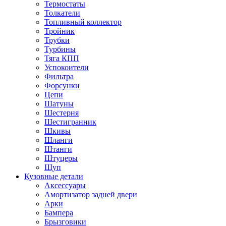
Термостаты
Толкатели
Топливный коллектор
Тройник
Трубки
Турбины
Тяга КПП
Успокоители
Фильтра
Форсунки
Цепи
Шатуны
Шестерня
Шестигранник
Шкивы
Шланги
Штанги
Штуцеры
Щуп
Кузовные детали
Аксессуары
Амортизатор задней двери
Арки
Бампера
Брызговики