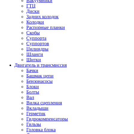
Вакуумники
ГТЦ
Диски
Задних колодок
Колодки
Распорные планки
Скобы
Суппорта
Суппортов
Цилиндры
Шланги
Щитки
Двигатель и трансмиссия
Бачки
Башмак цепи
Бензонасосы
Блоки
Болты
Вал
Вилка сцепления
Вкладыши
Герметик
Гидрокомпенсаторы
Гильзы
Головка блока