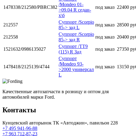
/Mondeo 01-
1478338/212580/PBRC382
под заказ
22400 ру
>09.04 R седан-
х\б
Суппорт /Scorpio
212557
под заказ
28500 ру
85-> зад L
Суппорт /Scorpio
212558
под заказ
20400 ру
85-> зад R
Суппорт /TT9
1521632/0986135027
под заказ
27350 ру
(115) R Зад
Суппорт
/Mondeo 93-
1478418/2125139/4744
под заказ
13150 ру
>2000 универсал
L
Качественные автозапчасти в розницу и оптом для
автомобилей марки Ford.
Контакты
Кунцевский авторынок ТК «Автоджин», павильон 228
+7 495 941-96-88
+7 963 712-87-23