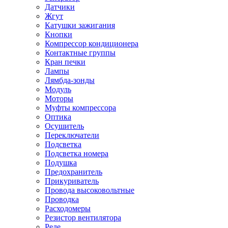
Датчики
Жгут
Катушки зажигания
Кнопки
Компрессор кондиционера
Контактные группы
Кран печки
Лампы
Лямбда-зонды
Модуль
Моторы
Муфты компрессора
Оптика
Осушитель
Переключатели
Подсветка
Подсветка номера
Подушка
Предохранитель
Прикуриватель
Провода высоковольтные
Проводка
Расходомеры
Резистор вентилятора
Реле