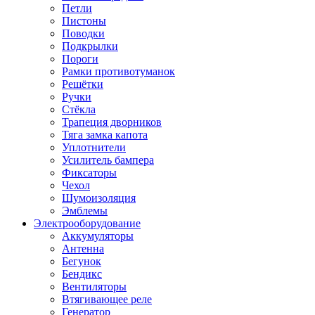
Петли
Пистоны
Поводки
Подкрылки
Пороги
Рамки противотуманок
Решётки
Ручки
Стёкла
Трапеция дворников
Тяга замка капота
Уплотнители
Усилитель бампера
Фиксаторы
Чехол
Шумоизоляция
Эмблемы
Электрооборудование
Аккумуляторы
Антенна
Бегунок
Бендикс
Вентиляторы
Втягивающее реле
Генератор