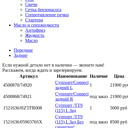
Свечи
Сетка бензонасоса
Сопротивление печки
Стартера
Масло и спецжидкости
Антифриз
Жидкость
Масло
Передние
Задние
Если нужной детали нет в наличии — звоните нам!
Расскажем, когда ждать и зарезервируем.
Артикул
Наименование
Наличие
Цена
Суппорт/Connect
4500870/74920
1
21900 ру
задний L
Суппорт/Connect
4500868/74921
под заказ
21900 ру
задний R
Суппорт /TT9
1521636/HZTFR008
1
5000 руб
(115) L Зад
Суппорт /TT9
1521636/0590376SX
(115) L Зад Без
под заказ
8500 руб
гарантии!