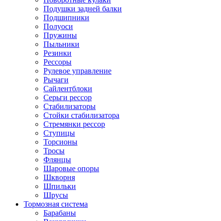
Подушки задней балки
Подшипники
Полуоси
Пружины
Пыльники
Резинки
Рессоры
Рулевое управление
Рычаги
Сайлентблоки
Серьги рессор
Стабилизаторы
Стойки стабилизатора
Стремянки рессор
Ступицы
Торсионы
Тросы
Флянцы
Шаровые опоры
Шкворня
Шпильки
Шрусы
Тормозная система
Барабаны