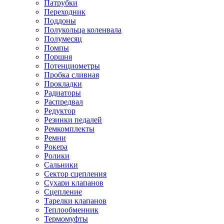
Патрубки
Переходник
Поддоны
Полукольца коленвала
Полумесяц
Помпы
Поршня
Потенциометры
Пробка сливная
Прокладки
Радиаторы
Распредвал
Редуктор
Резинки педалей
Ремкомплекты
Ремни
Рокера
Ролики
Сальники
Сектор сцепления
Сухари клапанов
Сцепление
Тарелки клапанов
Теплообменник
Термомуфты