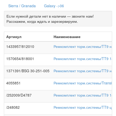
Sierra / Granada
Galaxy ->06
Если нужной детали нет в наличии — звоните нам!
Расскажем, когда ждать и зарезервируем.
Артикул
Наименование
1433957/812010
Ремкомплект торм.системы/TT9 на
1570654/818001
Ремкомплект торм.системы/TT9 140
1371391/BSG 30-251-005
Ремкомплект торм.системы/TT9 нап
4055851
Ремкомплект торм.системы/Transit 
/252009/D4787
Ремкомплект торм.системы/TT9 140
/248082
Ремкомплект торм.системы/TT9 цил