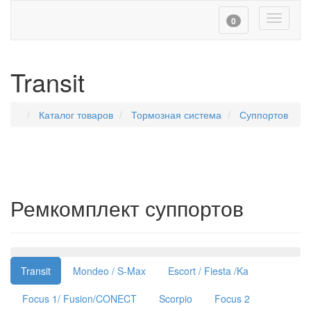
Toggle
0
navigati
Transit
Каталог товаров
Тормозная система
Суппортов
Ремкомплект суппортов
Навигация
Transit
Mondeo / S-Max
Escort / Fiesta /Ka
Focus 1/ Fusion/CONECT
Scorpio
Focus 2