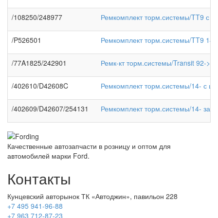
/108250/248977
Ремкомплект торм.системы/TT9 с ц
/P526501
Ремкомплект торм.системы/TT9 140
/77A1825/242901
Ремк-кт торм.системы/Transit 92->п
/402610/D42608C
Ремкомплект торм.системы/14- с ц
/402609/D42607/254131
Ремкомплект торм.системы/14- зад
Качественные автозапчасти в розницу и оптом для
автомобилей марки Ford.
Контакты
Кунцевский авторынок ТК «Автоджин», павильон 228
+7 495 941-96-88
+7 963 712-87-23