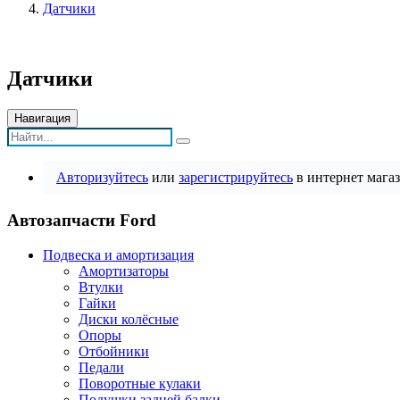
Датчики
Датчики
Навигация
Авторизуйтесь
или
зарегистрируйтесь
в интернет магаз
Автозапчасти Ford
Подвеска и амортизация
Амортизаторы
Втулки
Гайки
Диски колёсные
Опоры
Отбойники
Педали
Поворотные кулаки
Подушки задней балки