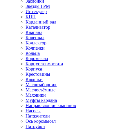
Заслонки
Звёзды ГРМ
Интекулер
КПП
Карданный вал
Катализатор
Клапана
Коленвал
Коллектор
Колпачки
Кольца
Коромысла
Корпус термостата
Корпуса
Крестовины
Крышки
Маслозаборник
Маслосъёмные
Маховики
Муфты кардана
Направляющие клапанов
Насосы
Натяжители
Ось коромысел
Патрубки