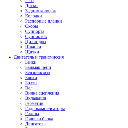
ГТЦ
Диски
Задних колодок
Колодки
Распорные планки
Скобы
Суппорта
Суппортов
Цилиндры
Шланги
Щитки
Двигатель и трансмиссия
Бачки
Башмак цепи
Бензонасосы
Блоки
Болты
Вал
Вилка сцепления
Вкладыши
Герметик
Гидрокомпенсаторы
Гильзы
Головка блока
Двигатель