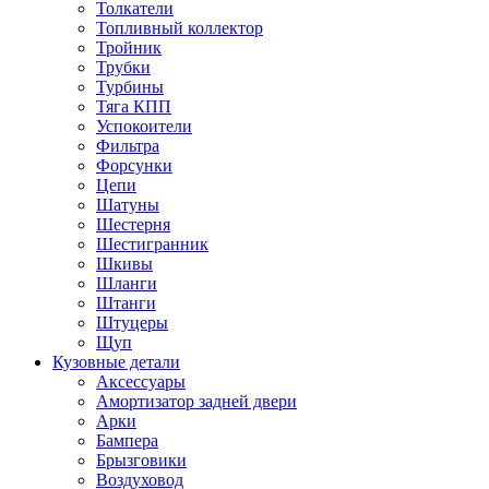
Толкатели
Топливный коллектор
Тройник
Трубки
Турбины
Тяга КПП
Успокоители
Фильтра
Форсунки
Цепи
Шатуны
Шестерня
Шестигранник
Шкивы
Шланги
Штанги
Штуцеры
Щуп
Кузовные детали
Аксессуары
Амортизатор задней двери
Арки
Бампера
Брызговики
Воздуховод