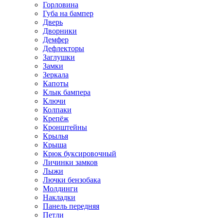
Горловина
Губа на бампер
Дверь
Дворники
Демфер
Дефлекторы
Заглушки
Замки
Зеркала
Капоты
Клык бампера
Ключи
Колпаки
Крепёж
Кронштейны
Крылья
Крыша
Крюк буксировочный
Личинки замков
Лыжи
Лючки бензобака
Молдинги
Накладки
Панель передняя
Петли