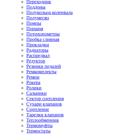
Переходник
Поддоны
Полукольца коленвала
Полумесяц
Помпы
Поршня
Потенциометры
Пробка сливная
Прокладки
Радиаторы
Распредвал
Редуктор
Резинки педалей
Ремкомплекты
Ремни
Рокера
Ролики
Сальники
Сектор сцепления
Сухари клапанов
Сцепление
Тарелки клапанов
Теплообменник
Термомуфты
Термостаты