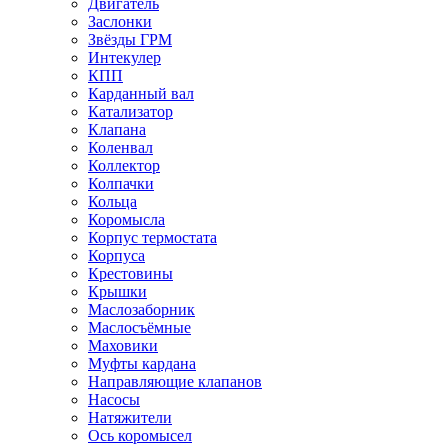
Двигатель
Заслонки
Звёзды ГРМ
Интекулер
КПП
Карданный вал
Катализатор
Клапана
Коленвал
Коллектор
Колпачки
Кольца
Коромысла
Корпус термостата
Корпуса
Крестовины
Крышки
Маслозаборник
Маслосъёмные
Маховики
Муфты кардана
Направляющие клапанов
Насосы
Натяжители
Ось коромысел