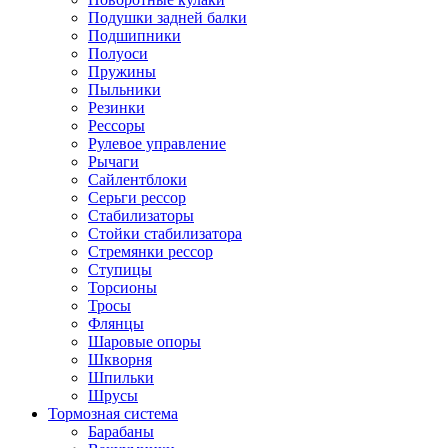
Подушки задней балки
Подшипники
Полуоси
Пружины
Пыльники
Резинки
Рессоры
Рулевое управление
Рычаги
Сайлентблоки
Серьги рессор
Стабилизаторы
Стойки стабилизатора
Стремянки рессор
Ступицы
Торсионы
Тросы
Флянцы
Шаровые опоры
Шкворня
Шпильки
Шрусы
Тормозная система
Барабаны