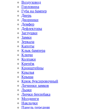
Воздуховод
Горловина
Губа на бампер
Дверь
Дворники
Демфер
Дефлекторы
Заглушки
Замки
Зеркала
Капоты
Клык бампера
Ключи
Колпаки
Крепёж
Кронштейны
Крылья
Крыша
Крюк буксировочный
Личинки замков
Лыжи
Лючки бензобака
Молдинги
Накладки
Панель передняя