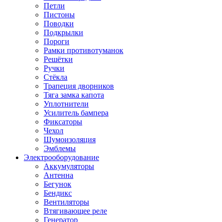
Петли
Пистоны
Поводки
Подкрылки
Пороги
Рамки противотуманок
Решётки
Ручки
Стёкла
Трапеция дворников
Тяга замка капота
Уплотнители
Усилитель бампера
Фиксаторы
Чехол
Шумоизоляция
Эмблемы
Электрооборудование
Аккумуляторы
Антенна
Бегунок
Бендикс
Вентиляторы
Втягивающее реле
Генератор