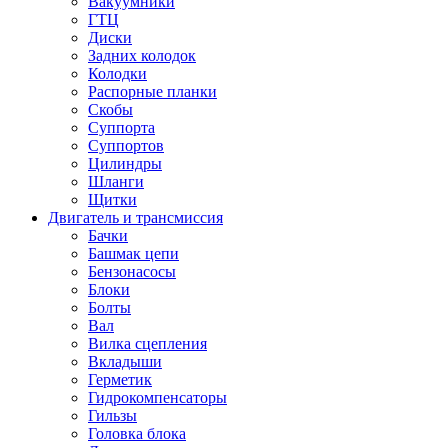
Вакуумники
ГТЦ
Диски
Задних колодок
Колодки
Распорные планки
Скобы
Суппорта
Суппортов
Цилиндры
Шланги
Щитки
Двигатель и трансмиссия
Бачки
Башмак цепи
Бензонасосы
Блоки
Болты
Вал
Вилка сцепления
Вкладыши
Герметик
Гидрокомпенсаторы
Гильзы
Головка блока