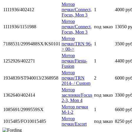
Мотор
1111936/402412
печки/Connect,
1
4000 ру
Focus, Mon 3
Мотор
1111936/1151988
печки/Connect,
под заказ
13050 р
Focus, Mon 3
Мотор
7188531/2999488SX/KS0101
печки/TRN 96-
1
3500 ру
> 00->
Мотор
1252926/402271
печки/Fiesta-
1
4400 ру
Fusion
Мотор
1934839/ST940013/2368958
печки/TRN
2
6000 ру
2014- / Custom
Мотор
1362640/402414
заслонки/Focus
под заказ
3300 ру
2-3, Mon 4
Мотор печки
1085691/2999559SX
1
6600 ру
М-1-2
Мотор
1015485/FO10015485
под заказ
8250 ру
печки/Escort