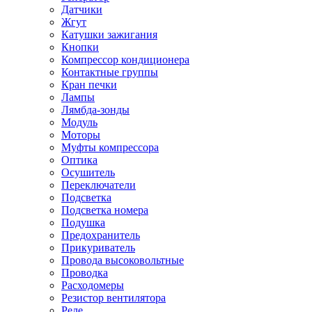
Датчики
Жгут
Катушки зажигания
Кнопки
Компрессор кондиционера
Контактные группы
Кран печки
Лампы
Лямбда-зонды
Модуль
Моторы
Муфты компрессора
Оптика
Осушитель
Переключатели
Подсветка
Подсветка номера
Подушка
Предохранитель
Прикуриватель
Провода высоковольтные
Проводка
Расходомеры
Резистор вентилятора
Реле