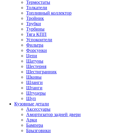
Термостаты
Толкатели
Топливный коллектор
Тройник
Трубки
Турбины
Тяга КПП
Успокоители
Фильтра
Форсунки
Цепи
Шатуны
Шестерня
Шестигранник
Шкивы
Шланги
Штанги
Штуцеры
Щуп
Кузовные детали
Аксессуары
Амортизатор задней двери
Арки
Бампера
Брызговики