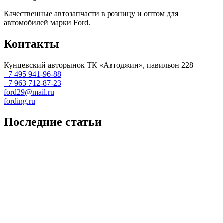
Качественные автозапчасти в розницу и оптом для
автомобилей марки Ford.
Контакты
Кунцевский авторынок ТК «Автоджин», павильон 228
+7 495 941-96-88
+7 963 712-87-23
ford29@mail.ru
fording.ru
Последние статьи
Покупка оригинальных запчастей форд для ремонта
Замена передних тормозных колодок на Форд Фокус 2
Как поменять лампочку в форд фокус?
Форд Фокус 2. Разбираем панель приборов. Часть 2
Форд Фокус 2. Снимаем панель приборов. Часть 1