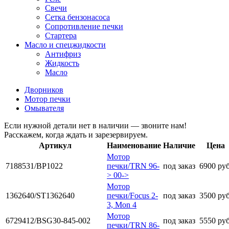
Свечи
Сетка бензонасоса
Сопротивление печки
Стартера
Масло и спецжидкости
Антифриз
Жидкость
Масло
Дворников
Мотор печки
Омывателя
Если нужной детали нет в наличии — звоните нам!
Расскажем, когда ждать и зарезервируем.
Артикул
Наименование
Наличие
Цена
Мотор
7188531/BP1022
печки/TRN 96-
под заказ
6900 ру
> 00->
Мотор
1362640/ST1362640
печки/Focus 2-
под заказ
3500 ру
3, Mon 4
Мотор
6729412/BSG30-845-002
под заказ
5550 ру
печки/TRN 86-