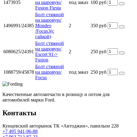
1473935
на шаровую/
под заказ
100 руб
Fusion Fiesta
Болт стяжной
на шаровую/
1496991/24385
Mondeo
2
350 руб
/Focus3(с
гайкой)
Болт стяжной
на шаровую/
6080625/24391
2
250 руб
Escort 91->
Fusion
Болт стяжной
1088759/45878
на шаровую/
под заказ
250 руб
Focus
Качественные автозапчасти в розницу и оптом для
автомобилей марки Ford.
Контакты
Кунцевский авторынок ТК «Автоджин», павильон 228
+7 495 941-96-88
+7 963 712-87-23