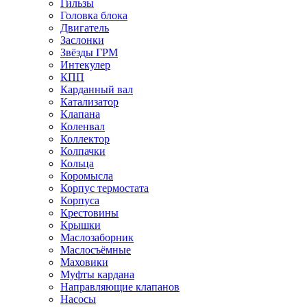
Гильзы
Головка блока
Двигатель
Заслонки
Звёзды ГРМ
Интекулер
КПП
Карданный вал
Катализатор
Клапана
Коленвал
Коллектор
Колпачки
Кольца
Коромысла
Корпус термостата
Корпуса
Крестовины
Крышки
Маслозаборник
Маслосъёмные
Маховики
Муфты кардана
Направляющие клапанов
Насосы