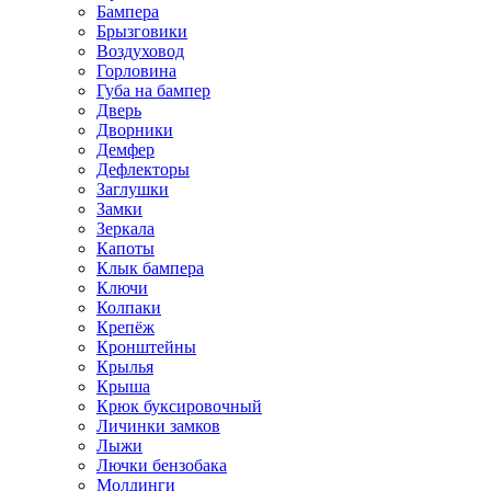
Бампера
Брызговики
Воздуховод
Горловина
Губа на бампер
Дверь
Дворники
Демфер
Дефлекторы
Заглушки
Замки
Зеркала
Капоты
Клык бампера
Ключи
Колпаки
Крепёж
Кронштейны
Крылья
Крыша
Крюк буксировочный
Личинки замков
Лыжи
Лючки бензобака
Молдинги