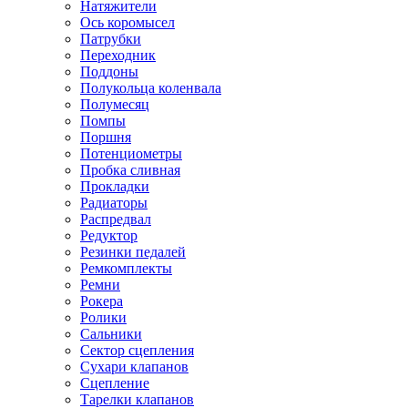
Натяжители
Ось коромысел
Патрубки
Переходник
Поддоны
Полукольца коленвала
Полумесяц
Помпы
Поршня
Потенциометры
Пробка сливная
Прокладки
Радиаторы
Распредвал
Редуктор
Резинки педалей
Ремкомплекты
Ремни
Рокера
Ролики
Сальники
Сектор сцепления
Сухари клапанов
Сцепление
Тарелки клапанов