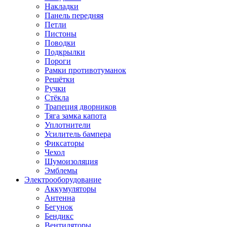
Накладки
Панель передняя
Петли
Пистоны
Поводки
Подкрылки
Пороги
Рамки противотуманок
Решётки
Ручки
Стёкла
Трапеция дворников
Тяга замка капота
Уплотнители
Усилитель бампера
Фиксаторы
Чехол
Шумоизоляция
Эмблемы
Электрооборудование
Аккумуляторы
Антенна
Бегунок
Бендикс
Вентиляторы