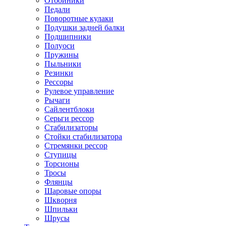
Отбойники
Педали
Поворотные кулаки
Подушки задней балки
Подшипники
Полуоси
Пружины
Пыльники
Резинки
Рессоры
Рулевое управление
Рычаги
Сайлентблоки
Серьги рессор
Стабилизаторы
Стойки стабилизатора
Стремянки рессор
Ступицы
Торсионы
Тросы
Флянцы
Шаровые опоры
Шкворня
Шпильки
Шрусы