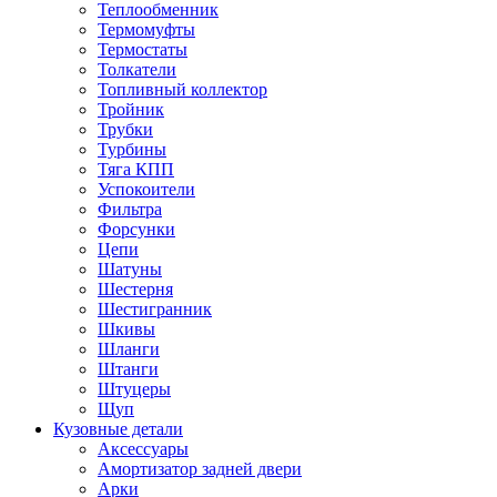
Теплообменник
Термомуфты
Термостаты
Толкатели
Топливный коллектор
Тройник
Трубки
Турбины
Тяга КПП
Успокоители
Фильтра
Форсунки
Цепи
Шатуны
Шестерня
Шестигранник
Шкивы
Шланги
Штанги
Штуцеры
Щуп
Кузовные детали
Аксессуары
Амортизатор задней двери
Арки