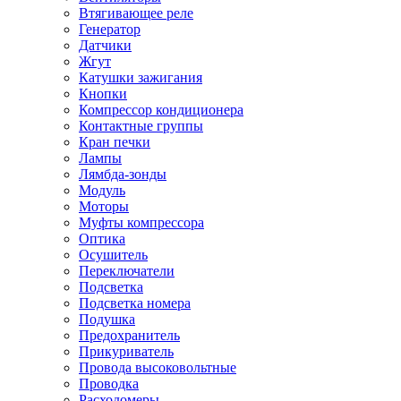
Втягивающее реле
Генератор
Датчики
Жгут
Катушки зажигания
Кнопки
Компрессор кондиционера
Контактные группы
Кран печки
Лампы
Лямбда-зонды
Модуль
Моторы
Муфты компрессора
Оптика
Осушитель
Переключатели
Подсветка
Подсветка номера
Подушка
Предохранитель
Прикуриватель
Провода высоковольтные
Проводка
Расходомеры