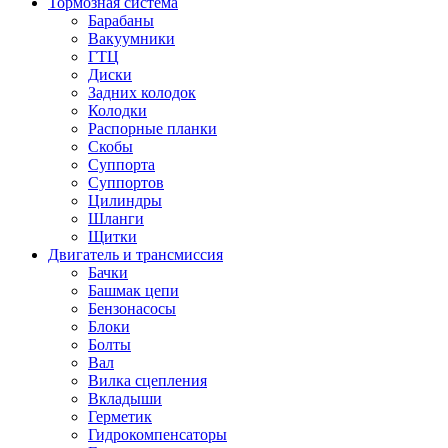
Тормозная система
Барабаны
Вакуумники
ГТЦ
Диски
Задних колодок
Колодки
Распорные планки
Скобы
Суппорта
Суппортов
Цилиндры
Шланги
Щитки
Двигатель и трансмиссия
Бачки
Башмак цепи
Бензонасосы
Блоки
Болты
Вал
Вилка сцепления
Вкладыши
Герметик
Гидрокомпенсаторы