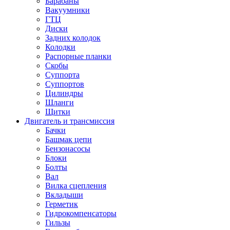
Барабаны
Вакуумники
ГТЦ
Диски
Задних колодок
Колодки
Распорные планки
Скобы
Суппорта
Суппортов
Цилиндры
Шланги
Щитки
Двигатель и трансмиссия
Бачки
Башмак цепи
Бензонасосы
Блоки
Болты
Вал
Вилка сцепления
Вкладыши
Герметик
Гидрокомпенсаторы
Гильзы