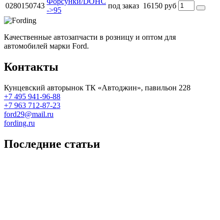
Форсунки/DOHC
0280150743
под заказ
16150 руб
->95
Качественные автозапчасти в розницу и оптом для
автомобилей марки Ford.
Контакты
Кунцевский авторынок ТК «Автоджин», павильон 228
+7 495 941-96-88
+7 963 712-87-23
ford29@mail.ru
fording.ru
Последние статьи
Покупка оригинальных запчастей форд для ремонта
Замена передних тормозных колодок на Форд Фокус 2
Как поменять лампочку в форд фокус?
Форд Фокус 2. Разбираем панель приборов. Часть 2