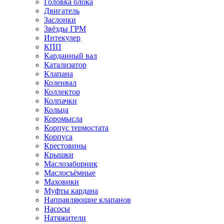
Головка блока
Двигатель
Заслонки
Звёзды ГРМ
Интекулер
КПП
Карданный вал
Катализатор
Клапана
Коленвал
Коллектор
Колпачки
Кольца
Коромысла
Корпус термостата
Корпуса
Крестовины
Крышки
Маслозаборник
Маслосъёмные
Маховики
Муфты кардана
Направляющие клапанов
Насосы
Натяжители