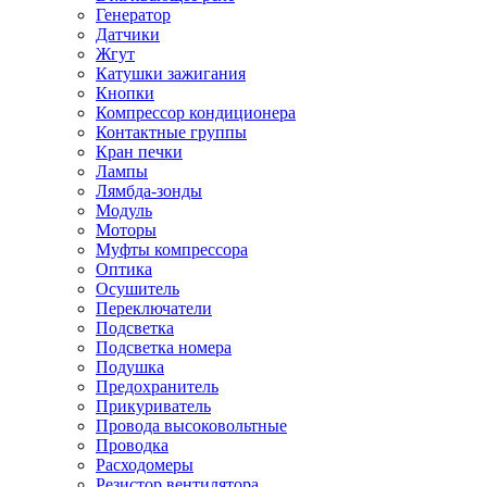
Генератор
Датчики
Жгут
Катушки зажигания
Кнопки
Компрессор кондиционера
Контактные группы
Кран печки
Лампы
Лямбда-зонды
Модуль
Моторы
Муфты компрессора
Оптика
Осушитель
Переключатели
Подсветка
Подсветка номера
Подушка
Предохранитель
Прикуриватель
Провода высоковольтные
Проводка
Расходомеры
Резистор вентилятора