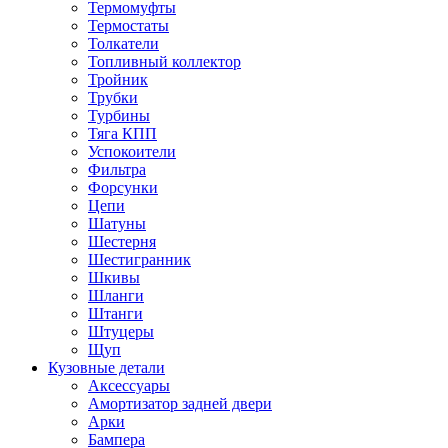
Термомуфты
Термостаты
Толкатели
Топливный коллектор
Тройник
Трубки
Турбины
Тяга КПП
Успокоители
Фильтра
Форсунки
Цепи
Шатуны
Шестерня
Шестигранник
Шкивы
Шланги
Штанги
Штуцеры
Щуп
Кузовные детали
Аксессуары
Амортизатор задней двери
Арки
Бампера