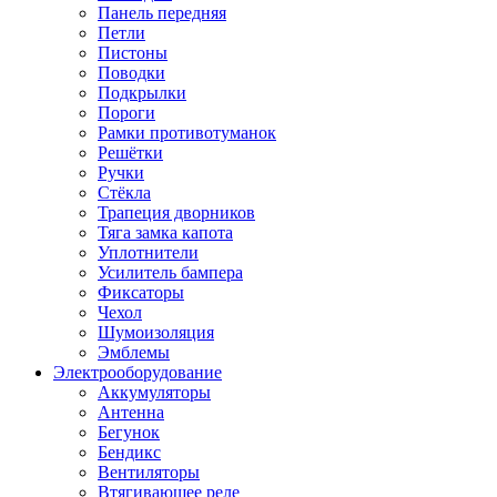
Панель передняя
Петли
Пистоны
Поводки
Подкрылки
Пороги
Рамки противотуманок
Решётки
Ручки
Стёкла
Трапеция дворников
Тяга замка капота
Уплотнители
Усилитель бампера
Фиксаторы
Чехол
Шумоизоляция
Эмблемы
Электрооборудование
Аккумуляторы
Антенна
Бегунок
Бендикс
Вентиляторы
Втягивающее реле