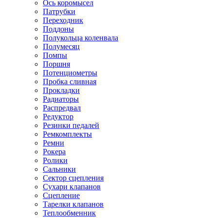
Ось коромысел
Патрубки
Переходник
Поддоны
Полукольца коленвала
Полумесяц
Помпы
Поршня
Потенциометры
Пробка сливная
Прокладки
Радиаторы
Распредвал
Редуктор
Резинки педалей
Ремкомплекты
Ремни
Рокера
Ролики
Сальники
Сектор сцепления
Сухари клапанов
Сцепление
Тарелки клапанов
Теплообменник