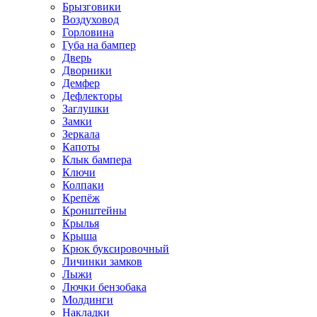
Брызговики
Воздуховод
Горловина
Губа на бампер
Дверь
Дворники
Демфер
Дефлекторы
Заглушки
Замки
Зеркала
Капоты
Клык бампера
Ключи
Колпаки
Крепёж
Кронштейны
Крылья
Крыша
Крюк буксировочный
Личинки замков
Лыжи
Лючки бензобака
Молдинги
Накладки