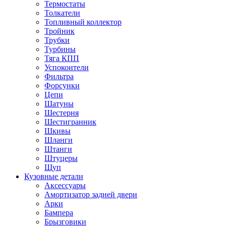
Термостаты
Толкатели
Топливный коллектор
Тройник
Трубки
Турбины
Тяга КПП
Успокоители
Фильтра
Форсунки
Цепи
Шатуны
Шестерня
Шестигранник
Шкивы
Шланги
Штанги
Штуцеры
Щуп
Кузовные детали
Аксессуары
Амортизатор задней двери
Арки
Бампера
Брызговики