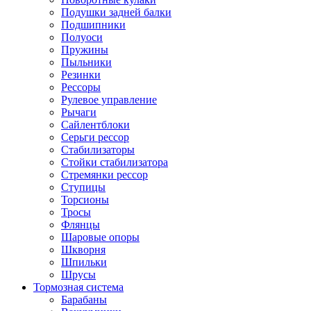
Подушки задней балки
Подшипники
Полуоси
Пружины
Пыльники
Резинки
Рессоры
Рулевое управление
Рычаги
Сайлентблоки
Серьги рессор
Стабилизаторы
Стойки стабилизатора
Стремянки рессор
Ступицы
Торсионы
Тросы
Флянцы
Шаровые опоры
Шкворня
Шпильки
Шрусы
Тормозная система
Барабаны