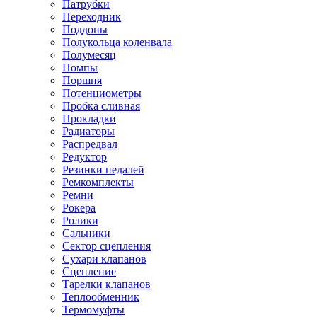
Патрубки
Переходник
Поддоны
Полукольца коленвала
Полумесяц
Помпы
Поршня
Потенциометры
Пробка сливная
Прокладки
Радиаторы
Распредвал
Редуктор
Резинки педалей
Ремкомплекты
Ремни
Рокера
Ролики
Сальники
Сектор сцепления
Сухари клапанов
Сцепление
Тарелки клапанов
Теплообменник
Термомуфты