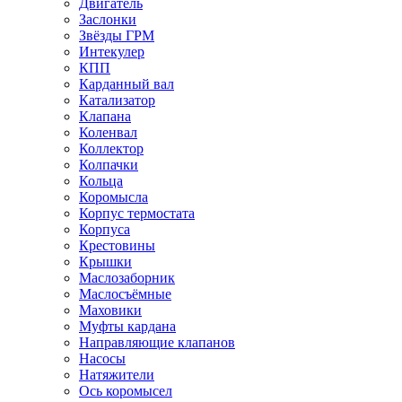
Двигатель
Заслонки
Звёзды ГРМ
Интекулер
КПП
Карданный вал
Катализатор
Клапана
Коленвал
Коллектор
Колпачки
Кольца
Коромысла
Корпус термостата
Корпуса
Крестовины
Крышки
Маслозаборник
Маслосъёмные
Маховики
Муфты кардана
Направляющие клапанов
Насосы
Натяжители
Ось коромысел