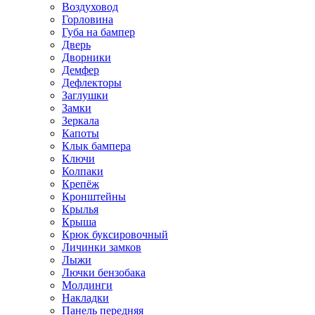
Воздуховод
Горловина
Губа на бампер
Дверь
Дворники
Демфер
Дефлекторы
Заглушки
Замки
Зеркала
Капоты
Клык бампера
Ключи
Колпаки
Крепёж
Кронштейны
Крылья
Крыша
Крюк буксировочный
Личинки замков
Лыжи
Лючки бензобака
Молдинги
Накладки
Панель передняя