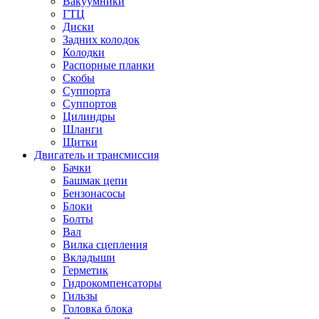
Вакуумники
ГТЦ
Диски
Задних колодок
Колодки
Распорные планки
Скобы
Суппорта
Суппортов
Цилиндры
Шланги
Щитки
Двигатель и трансмиссия
Бачки
Башмак цепи
Бензонасосы
Блоки
Болты
Вал
Вилка сцепления
Вкладыши
Герметик
Гидрокомпенсаторы
Гильзы
Головка блока