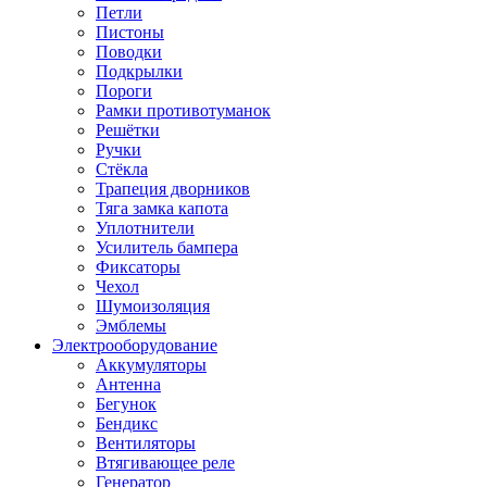
Петли
Пистоны
Поводки
Подкрылки
Пороги
Рамки противотуманок
Решётки
Ручки
Стёкла
Трапеция дворников
Тяга замка капота
Уплотнители
Усилитель бампера
Фиксаторы
Чехол
Шумоизоляция
Эмблемы
Электрооборудование
Аккумуляторы
Антенна
Бегунок
Бендикс
Вентиляторы
Втягивающее реле
Генератор