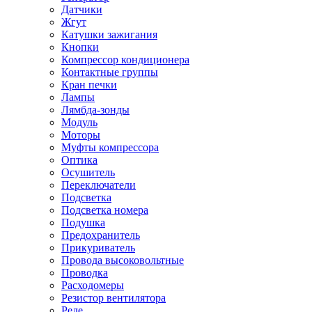
Датчики
Жгут
Катушки зажигания
Кнопки
Компрессор кондиционера
Контактные группы
Кран печки
Лампы
Лямбда-зонды
Модуль
Моторы
Муфты компрессора
Оптика
Осушитель
Переключатели
Подсветка
Подсветка номера
Подушка
Предохранитель
Прикуриватель
Провода высоковольтные
Проводка
Расходомеры
Резистор вентилятора
Реле