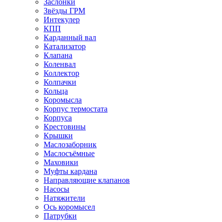
Заслонки
Звёзды ГРМ
Интекулер
КПП
Карданный вал
Катализатор
Клапана
Коленвал
Коллектор
Колпачки
Кольца
Коромысла
Корпус термостата
Корпуса
Крестовины
Крышки
Маслозаборник
Маслосъёмные
Маховики
Муфты кардана
Направляющие клапанов
Насосы
Натяжители
Ось коромысел
Патрубки