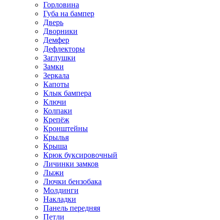
Горловина
Губа на бампер
Дверь
Дворники
Демфер
Дефлекторы
Заглушки
Замки
Зеркала
Капоты
Клык бампера
Ключи
Колпаки
Крепёж
Кронштейны
Крылья
Крыша
Крюк буксировочный
Личинки замков
Лыжи
Лючки бензобака
Молдинги
Накладки
Панель передняя
Петли