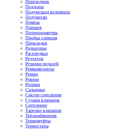
Переходник
Поддоны
Полукольца коленвала
Полумесяц
Помпы
Поршня
Потенциометры
Пробка сливная
Прокладки
Радиаторы
Распредвал
Редуктор
Резинки педалей
Ремкомплекты
Ремни
Рокера
Ролики
Сальники
Сектор сцепления
Сухари клапанов
Сцепление
Тарелки клапанов
Теплообменник
Термомуфты
Термостаты