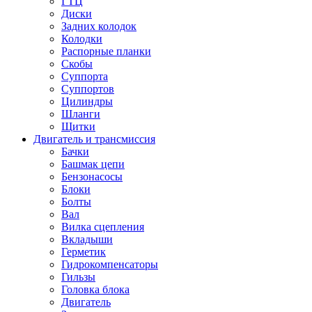
ГТЦ
Диски
Задних колодок
Колодки
Распорные планки
Скобы
Суппорта
Суппортов
Цилиндры
Шланги
Щитки
Двигатель и трансмиссия
Бачки
Башмак цепи
Бензонасосы
Блоки
Болты
Вал
Вилка сцепления
Вкладыши
Герметик
Гидрокомпенсаторы
Гильзы
Головка блока
Двигатель