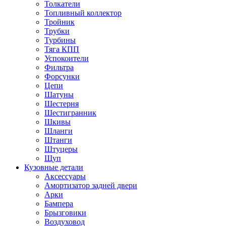
Толкатели
Топливный коллектор
Тройник
Трубки
Турбины
Тяга КПП
Успокоители
Фильтра
Форсунки
Цепи
Шатуны
Шестерня
Шестигранник
Шкивы
Шланги
Штанги
Штуцеры
Щуп
Кузовные детали
Аксессуары
Амортизатор задней двери
Арки
Бампера
Брызговики
Воздуховод