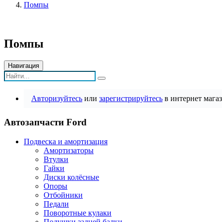
Помпы
Помпы
Навигация
Авторизуйтесь
или
зарегистрируйтесь
в интернет магаз
Автозапчасти Ford
Подвеска и амортизация
Амортизаторы
Втулки
Гайки
Диски колёсные
Опоры
Отбойники
Педали
Поворотные кулаки
Подушки задней балки