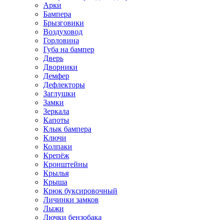
Арки
Бампера
Брызговики
Воздуховод
Горловина
Губа на бампер
Дверь
Дворники
Демфер
Дефлекторы
Заглушки
Замки
Зеркала
Капоты
Клык бампера
Ключи
Колпаки
Крепёж
Кронштейны
Крылья
Крыша
Крюк буксировочный
Личинки замков
Лыжи
Лючки бензобака