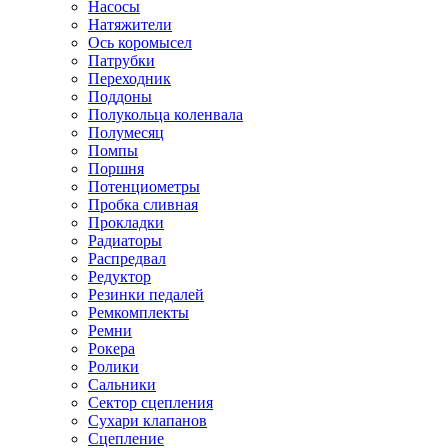
Насосы
Натяжители
Ось коромысел
Патрубки
Переходник
Поддоны
Полукольца коленвала
Полумесяц
Помпы
Поршня
Потенциометры
Пробка сливная
Прокладки
Радиаторы
Распредвал
Редуктор
Резинки педалей
Ремкомплекты
Ремни
Рокера
Ролики
Сальники
Сектор сцепления
Сухари клапанов
Сцепление