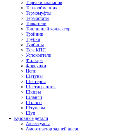
Тарелки клапанов
Теплообменник
Термомуфты
Термостаты
Толкатели
Топливный коллектор
Тройник
Трубки
Турбины
Тяга КПП
Успокоители
Фильтра
Форсунки
Цепи
Шатуны
Шестерня
Шестигранник
Шкивы
Шланги
Штанги
Штуцеры
Щуп
Кузовные детали
Аксессуары
Амортизатор задней двери