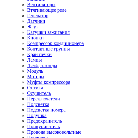
Вентиляторы
Втягивающее реле
Генератор
Датчики
Жгут
Катушки зажигания
Кнопки
Компрессор кондиционера
Контактные группы
Кран печки
Лампы
Лямбда-зонды
Модуль
Моторы
Муфты компрессора
Оптика
Осушитель
Переключатели
Подсветка
Подсветка номера
Подушка
Предохранитель
Прикуриватель
Провода высоковольтные
Проводка