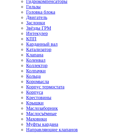
Гидрокомпенсаторы
Гильзы
Головка блока
Двигатель
Заслонки
Звёзды ГРМ
Интекулер
КПП
Карданный вал
Катализатор
Клапана
Коленвал
Коллектор
Колпачки
Кольца
Коромысла
Корпус термостата
Корпуса
Крестовины
Крышки
Маслозаборник
Маслосъёмные
Маховики
Муфты кардана
Направляющие клапанов