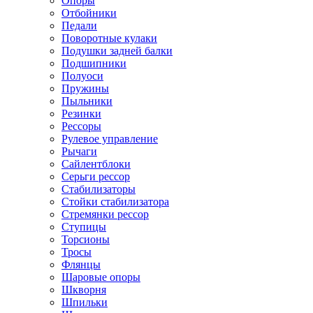
Опоры
Отбойники
Педали
Поворотные кулаки
Подушки задней балки
Подшипники
Полуоси
Пружины
Пыльники
Резинки
Рессоры
Рулевое управление
Рычаги
Сайлентблоки
Серьги рессор
Стабилизаторы
Стойки стабилизатора
Стремянки рессор
Ступицы
Торсионы
Тросы
Флянцы
Шаровые опоры
Шкворня
Шпильки