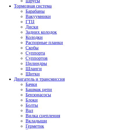
Шрусы
Тормозная система
Барабаны
Вакуумники
ГТЦ
Диски
Задних колодок
Колодки
Распорные планки
Скобы
Суппорта
Суппортов
Цилиндры
Шланги
Щитки
Двигатель и трансмиссия
Бачки
Башмак цепи
Бензонасосы
Блоки
Болты
Вал
Вилка сцепления
Вкладыши
Герметик