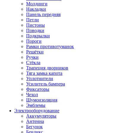
Молдинги
Накладки
Панель передняя
Петли
Пистоны
Поводки
Подкрылки
Пороги
Рамки противотуманок
Решётки
Ручки
Стёкла
Трапеция дворников
Тяга замка капота
Уплотнители
Усилитель бампера
Фиксаторы
Чехол
Шумоизоляция
Эмблемы
Электрооборудование
Аккумуляторы
Антенна
Бегунок
Бендикс