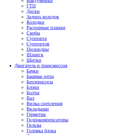
Вакуумники
ГТЦ
Диски
Задних колодок
Колодки
Распорные планки
Скобы
Суппорта
Суппортов
Цилиндры
Шланги
Щитки
Двигатель и трансмиссия
Бачки
Башмак цепи
Бензонасосы
Блоки
Болты
Вал
Вилка сцепления
Вкладыши
Герметик
Гидрокомпенсаторы
Гильзы
Головка блока