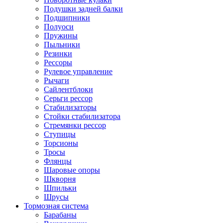
Подушки задней балки
Подшипники
Полуоси
Пружины
Пыльники
Резинки
Рессоры
Рулевое управление
Рычаги
Сайлентблоки
Серьги рессор
Стабилизаторы
Стойки стабилизатора
Стремянки рессор
Ступицы
Торсионы
Тросы
Флянцы
Шаровые опоры
Шкворня
Шпильки
Шрусы
Тормозная система
Барабаны