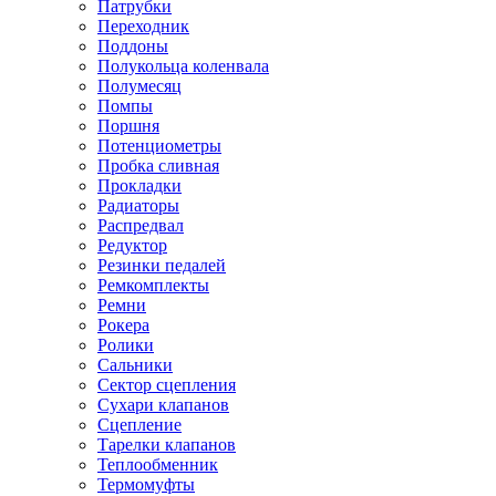
Патрубки
Переходник
Поддоны
Полукольца коленвала
Полумесяц
Помпы
Поршня
Потенциометры
Пробка сливная
Прокладки
Радиаторы
Распредвал
Редуктор
Резинки педалей
Ремкомплекты
Ремни
Рокера
Ролики
Сальники
Сектор сцепления
Сухари клапанов
Сцепление
Тарелки клапанов
Теплообменник
Термомуфты