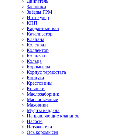
Двигатель
Заслонки
Звёзды ГРМ
Интекулер
КПП
Карданный вал
Катализатор
Клапана
Коленвал
Коллектор
Колпачки
Кольца
Коромысла
Корпус термостата
Корпуса
Крестовины
Крышки
Маслозаборник
Маслосъёмные
Маховики
Муфты кардана
Направляющие клапанов
Насосы
Натяжители
Ось коромысел