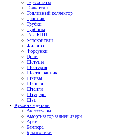
Термостаты
Толкатели
Топливный коллектор
Тройник
Трубки
Турбины
Тяга КПП
Успокоители
Фильтра
Форсунки
Цепи
Шатуны
Шестерня
Шестигранник
Шкивы
Шланги
Штанги
Штуцеры
Щуп
Кузовные детали
Аксессуары
Амортизатор задней двери
Арки
Бампера
Брызговики