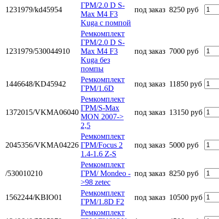
ГРМ/2.0 D S-
1231979/kd45954
под заказ
8250 руб
Max M4 F3
Kuga с помпой
Ремкомплект
ГРМ/2.0 D S-
1231979/530044910
Max M4 F3
под заказ
7000 руб
Kuga без
помпы
Ремкомплект
1446648/KD45942
под заказ
11850 руб
ГРМ/1.6D
Ремкомплект
ГРМ/S-Max
1372015/VKMA06040
под заказ
13150 руб
MON 2007->
2,5
Ремкомплект
2045356/VKMA04226
ГРМ/Focus 2
под заказ
5000 руб
1.4-1.6 Z-S
Ремкомплект
/530010210
ГРМ/ Mondeo -
под заказ
8250 руб
>98 zetec
Ремкомплект
1562244/KBIO01
под заказ
10500 руб
ГРМ/1.8D F2
Ремкомплект