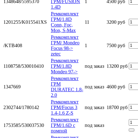
1348648/5595370
ГРМ/FUSION
1
4500 руб
1.4D
Ремкомплект
ГРМ/1.8D
1201255/K015541XS
11
3200 руб
Сonn, Foc,
Mon, S-Max
Ремкомплект
ГРМ/ Mondeo
/KTB408
1
7500 руб
Focus 98->
zetec
Ремкомплект
1108758/530010410
ГРМ/1.8D
под заказ
13200 руб
Mondeo 97->
Ремкомплект
ГРМ
1347669
под заказ
4600 руб
DURATEC 1.8-
2.0
Ремкомплект
2302744/1780142
ГРМ/Focus 3
под заказ
18700 руб
1.4-1.6 Z-S
Ремкомплект
1753585/530037530
ГРМ/1.6D с
под заказ
помпой
Ремкомплект