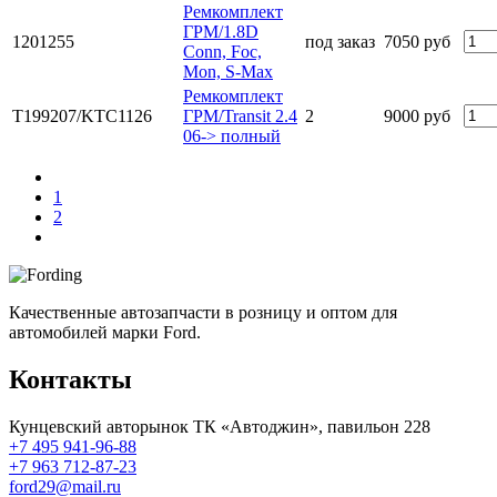
Ремкомплект
ГРМ/1.8D
1201255
под заказ
7050 руб
Сonn, Foc,
Mon, S-Max
Ремкомплект
T199207/KTC1126
ГРМ/Transit 2.4
2
9000 руб
06-> полный
1
2
Качественные автозапчасти в розницу и оптом для
автомобилей марки Ford.
Контакты
Кунцевский авторынок ТК «Автоджин», павильон 228
+7 495 941-96-88
+7 963 712-87-23
ford29@mail.ru