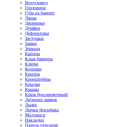
Воздуховод
Горловина
Губа на бампер
Дверь
Дворники
Демфер
Дефлекторы
Заглушки
Замки
Зеркала
Капоты
Клык бампера
Ключи
Колпаки
Крепёж
Кронштейны
Крылья
Крыша
Крюк буксировочный
Личинки замков
Лыжи
Лючки бензобака
Молдинги
Накладки
Панель передняя