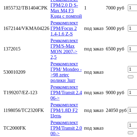
ГРМ/2.0 D S-
1855732/TB1404CPK
1
7000 руб
Max M4 F3
Kuga с помпой
Ремкомплект
1672144/VKMA04226
ГРМ/Focus 2
под заказ
5000 руб
1.4-1.6 Z-S
Ремкомплект
ГРМ/S-Max
1372015
под заказ
6500 руб
MON 2007->
2,5
Ремкомплект
ГРМ/ Mondeo -
530010209
под заказ
>98 zetec
ролики 3шт
Ремкомплект
T199207/EZ-123
ГРМ/Transit 2.4
под заказ
9000 руб
06->
Ремкомплект
1198056/TC2320FK
ГРМ/1.8D F2
под заказ
24050 руб
Цепь
Ремкомплект
TC2000FK
ГРМ/Transit 2.0
под заказ
00->