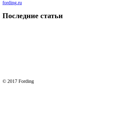
fording.ru
Последние статьи
Покупка оригинальных запчастей форд для ремонта
Замена передних тормозных колодок на Форд Фокус 2
Как поменять лампочку в форд фокус?
Форд Фокус 2. Разбираем панель приборов. Часть 2
Форд Фокус 2. Снимаем панель приборов. Часть 1
© 2017 Fording