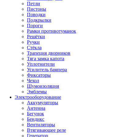
Петли
Пистоны
Поводки
Подкрылки
Пороги
Рамки противотуманок
Решётки
Ручки
Стёкла
Трапеция дворников
Тяга замка капота
Уплотнители
Усилитель бампера
Фиксаторы
Чехол
Шумоизоляция
Эмблемы
Электрооборудование
Аккумуляторы
Антенна
Бегунок
Бендикс
Вентиляторы
Втягивающее реле
Генератор