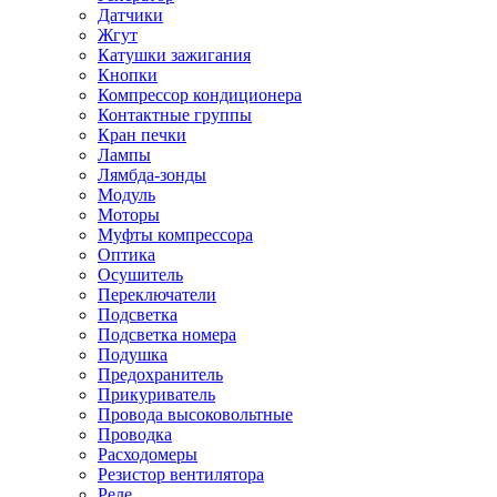
Датчики
Жгут
Катушки зажигания
Кнопки
Компрессор кондиционера
Контактные группы
Кран печки
Лампы
Лямбда-зонды
Модуль
Моторы
Муфты компрессора
Оптика
Осушитель
Переключатели
Подсветка
Подсветка номера
Подушка
Предохранитель
Прикуриватель
Провода высоковольтные
Проводка
Расходомеры
Резистор вентилятора
Реле