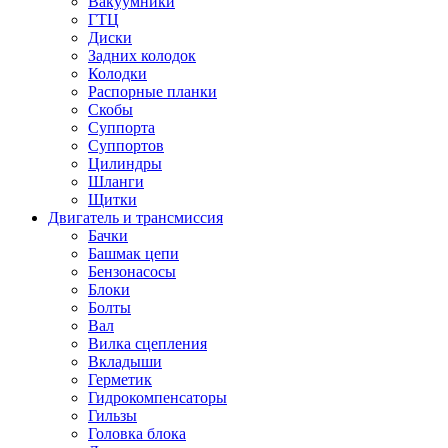
Вакуумники
ГТЦ
Диски
Задних колодок
Колодки
Распорные планки
Скобы
Суппорта
Суппортов
Цилиндры
Шланги
Щитки
Двигатель и трансмиссия
Бачки
Башмак цепи
Бензонасосы
Блоки
Болты
Вал
Вилка сцепления
Вкладыши
Герметик
Гидрокомпенсаторы
Гильзы
Головка блока