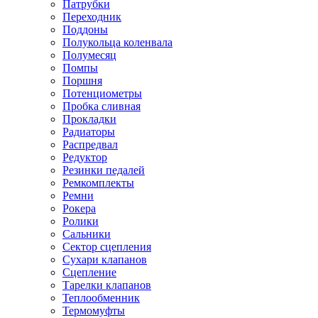
Патрубки
Переходник
Поддоны
Полукольца коленвала
Полумесяц
Помпы
Поршня
Потенциометры
Пробка сливная
Прокладки
Радиаторы
Распредвал
Редуктор
Резинки педалей
Ремкомплекты
Ремни
Рокера
Ролики
Сальники
Сектор сцепления
Сухари клапанов
Сцепление
Тарелки клапанов
Теплообменник
Термомуфты