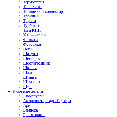
Термостаты
Толкатели
Топливный коллектор
Тройник
Трубки
Турбины
Тяга КПП
Успокоители
Фильтра
Форсунки
Цепи
Шатуны
Шестерня
Шестигранник
Шкивы
Шланги
Штанги
Штуцеры
Щуп
Кузовные детали
Аксессуары
Амортизатор задней двери
Арки
Бампера
Брызговики