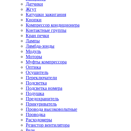
Датчики
Жгут
Катушки зажигания
Кнопки
Компрессор кондиционера
Контактные группы
Кран печки
Лампы
Лямбда-зонды
Модуль
Моторы
Муфты компрессора
Оптика
Осушитель
Переключатели
Подсветка
Подсветка номера
Подушка
Предохранитель
Прикуриватель
Провода высоковольтные
Проводка
Расходомеры
Резистор вентилятора
Реле