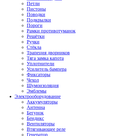
Петли
Пистоны
Поводки
Подкрылки
Пороги
Рамки противотуманок
Решётки
Ручки
Стёкла
Трапеция дворников
Тяга замка капота
Уплотнители
Усилитель бампера
Фиксаторы
Чехол
Шумоизоляция
Эмблемы
Электрооборудование
Аккумуляторы
Антенна
Бегунок
Бендикс
Вентиляторы
Втягивающее реле
Генератор