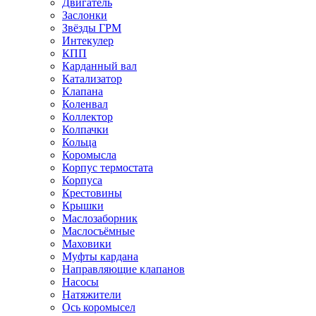
Двигатель
Заслонки
Звёзды ГРМ
Интекулер
КПП
Карданный вал
Катализатор
Клапана
Коленвал
Коллектор
Колпачки
Кольца
Коромысла
Корпус термостата
Корпуса
Крестовины
Крышки
Маслозаборник
Маслосъёмные
Маховики
Муфты кардана
Направляющие клапанов
Насосы
Натяжители
Ось коромысел