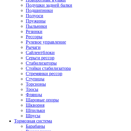
Подушки задней балки
Подшипники
Полуоси
Пружины
Пыльники
Резинки
Рессоры
Рулевое управление
Рычаги
Сайлентблоки
Серьги рессор
Стабилизаторы
Стойки стабилизатора
Стремянки рессор
Ступицы
Торсионы
Тросы
Флянцы
Шаровые опоры
Шкворня
Шпильки
Шрусы
Тормозная система
Барабаны