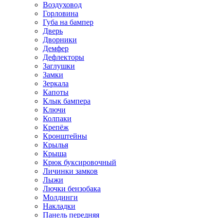
Воздуховод
Горловина
Губа на бампер
Дверь
Дворники
Демфер
Дефлекторы
Заглушки
Замки
Зеркала
Капоты
Клык бампера
Ключи
Колпаки
Крепёж
Кронштейны
Крылья
Крыша
Крюк буксировочный
Личинки замков
Лыжи
Лючки бензобака
Молдинги
Накладки
Панель передняя