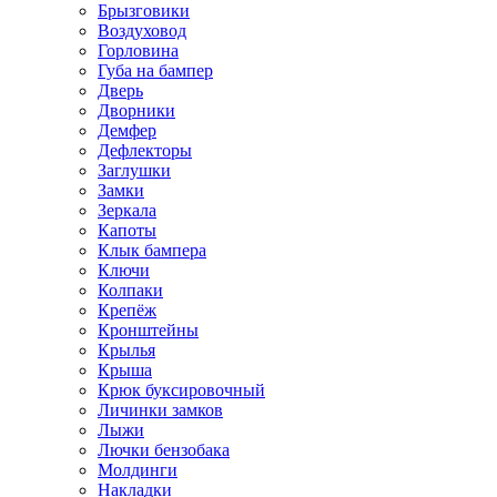
Брызговики
Воздуховод
Горловина
Губа на бампер
Дверь
Дворники
Демфер
Дефлекторы
Заглушки
Замки
Зеркала
Капоты
Клык бампера
Ключи
Колпаки
Крепёж
Кронштейны
Крылья
Крыша
Крюк буксировочный
Личинки замков
Лыжи
Лючки бензобака
Молдинги
Накладки