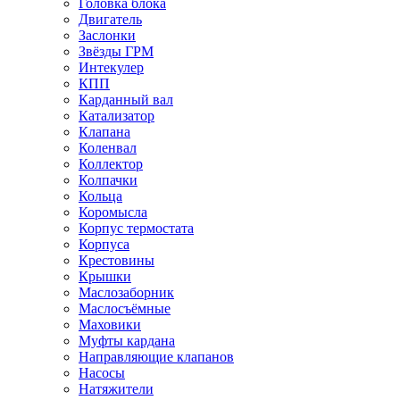
Головка блока
Двигатель
Заслонки
Звёзды ГРМ
Интекулер
КПП
Карданный вал
Катализатор
Клапана
Коленвал
Коллектор
Колпачки
Кольца
Коромысла
Корпус термостата
Корпуса
Крестовины
Крышки
Маслозаборник
Маслосъёмные
Маховики
Муфты кардана
Направляющие клапанов
Насосы
Натяжители