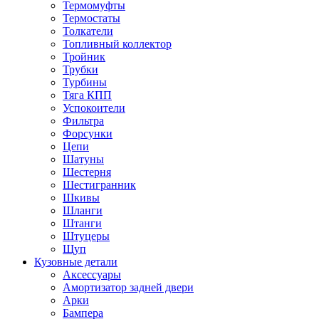
Термомуфты
Термостаты
Толкатели
Топливный коллектор
Тройник
Трубки
Турбины
Тяга КПП
Успокоители
Фильтра
Форсунки
Цепи
Шатуны
Шестерня
Шестигранник
Шкивы
Шланги
Штанги
Штуцеры
Щуп
Кузовные детали
Аксессуары
Амортизатор задней двери
Арки
Бампера