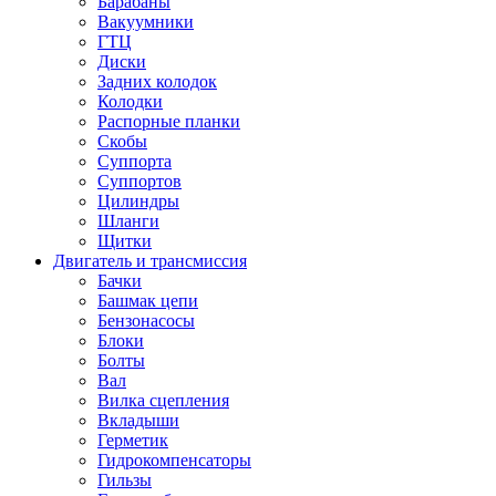
Барабаны
Вакуумники
ГТЦ
Диски
Задних колодок
Колодки
Распорные планки
Скобы
Суппорта
Суппортов
Цилиндры
Шланги
Щитки
Двигатель и трансмиссия
Бачки
Башмак цепи
Бензонасосы
Блоки
Болты
Вал
Вилка сцепления
Вкладыши
Герметик
Гидрокомпенсаторы
Гильзы