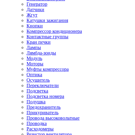
Генератор
Датчики
Жгут
Катушки зажигания
Кнопки
Компрессор кондиционера
Контактные группы
Кран печки
Лампы
Лямбда-зонды
Модуль
Моторы
Муфты компрессора
Оптика
Осушитель
Переключатели
Подсветка
Подсветка номера
Подушка
Предохранитель
Прикуриватель
Провода высоковольтные
Проводка
Расходомеры
Резистор вентилятора