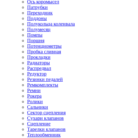
Ось коромысел
Патрубки
Переходник
Поддоны
Полукольца коленвала
Полумесяц
Помпы
Поршня
Потенциометры
Пробка сливная
Прокладки
Радиаторы
Распредвал
Редуктор
Резинки педалей
Ремкомплекты
Ремни
Рокера
Ролики
Сальники
Сектор сцепления
Сухари клапанов
Сцепление
Тарелки клапанов
Теплообменник