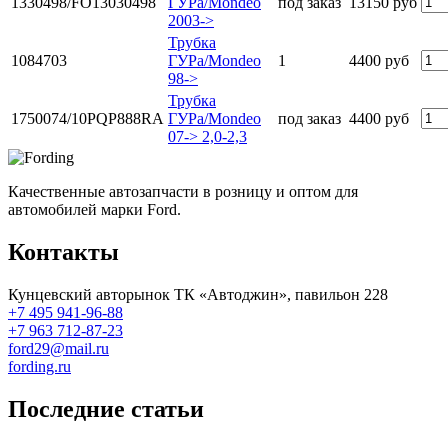
1330498/FO13030498
ГУРа/Mondeo
под заказ
13150 руб
2003->
Трубка
1084703
ГУРа/Mondeo
1
4400 руб
98->
Трубка
1750074/10PQP888RA
ГУРа/Mondeo
под заказ
4400 руб
07-> 2,0-2,3
Качественные автозапчасти в розницу и оптом для
автомобилей марки Ford.
Контакты
Кунцевский авторынок ТК «Автоджин», павильон 228
+7 495 941-96-88
+7 963 712-87-23
ford29@mail.ru
fording.ru
Последние статьи