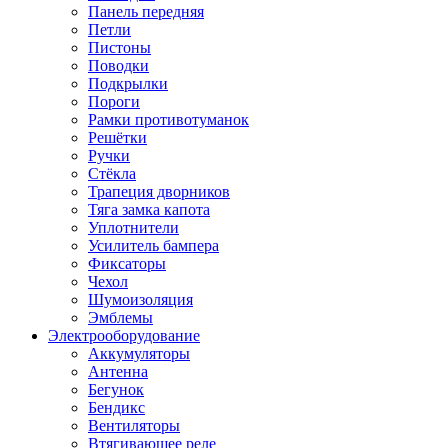
Панель передняя
Петли
Пистоны
Поводки
Подкрылки
Пороги
Рамки противотуманок
Решётки
Ручки
Стёкла
Трапеция дворников
Тяга замка капота
Уплотнители
Усилитель бампера
Фиксаторы
Чехол
Шумоизоляция
Эмблемы
Электрооборудование
Аккумуляторы
Антенна
Бегунок
Бендикс
Вентиляторы
Втягивающее реле