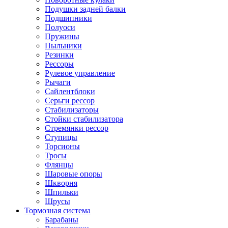
Подушки задней балки
Подшипники
Полуоси
Пружины
Пыльники
Резинки
Рессоры
Рулевое управление
Рычаги
Сайлентблоки
Серьги рессор
Стабилизаторы
Стойки стабилизатора
Стремянки рессор
Ступицы
Торсионы
Тросы
Флянцы
Шаровые опоры
Шкворня
Шпильки
Шрусы
Тормозная система
Барабаны