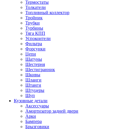
Термостаты
Толкатели
Топливный коллектор
Тройник
Трубки
Турбины
Тяга КПП
Успокоители
Фильтра
Форсунки
Цепи
Шатуны
Шестерня
Шестигранник
Шкивы
Шланги
Штанги
Штуцеры
Щуп
Кузовные детали
Аксессуары
Амортизатор задней двери
Арки
Бампера
Брызговики