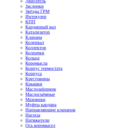
Двигатель
Заслонки
Звёзды ГРМ
Интекулер
КПП
Карданный вал
Катализатор
Клапана
Коленвал
Коллектор
Колпачки
Кольца
Коромысла
Корпус термостата
Корпуса
Крестовины
Крышки
Маслозаборник
Маслосъёмные
Маховики
Муфты кардана
Направляющие клапанов
Насосы
Натяжители
Ось коромысел