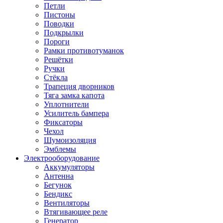
Петли
Пистоны
Поводки
Подкрылки
Пороги
Рамки противотуманок
Решётки
Ручки
Стёкла
Трапеция дворников
Тяга замка капота
Уплотнители
Усилитель бампера
Фиксаторы
Чехол
Шумоизоляция
Эмблемы
Электрооборудование
Аккумуляторы
Антенна
Бегунок
Бендикс
Вентиляторы
Втягивающее реле
Генератор