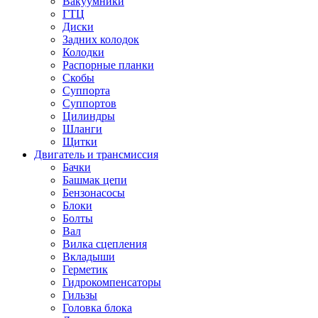
Вакуумники
ГТЦ
Диски
Задних колодок
Колодки
Распорные планки
Скобы
Суппорта
Суппортов
Цилиндры
Шланги
Щитки
Двигатель и трансмиссия
Бачки
Башмак цепи
Бензонасосы
Блоки
Болты
Вал
Вилка сцепления
Вкладыши
Герметик
Гидрокомпенсаторы
Гильзы
Головка блока