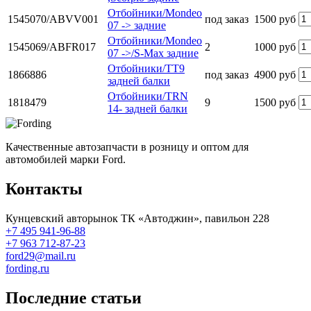
Отбойники/Mondeo
1545070/ABVV001
под заказ
1500 руб
07 -> задние
Отбойники/Mondeo
1545069/ABFR017
2
1000 руб
07 ->/S-Max задние
Отбойники/TT9
1866886
под заказ
4900 руб
задней балки
Отбойники/TRN
1818479
9
1500 руб
14- задней балки
Качественные автозапчасти в розницу и оптом для
автомобилей марки Ford.
Контакты
Кунцевский авторынок ТК «Автоджин», павильон 228
+7 495 941-96-88
+7 963 712-87-23
ford29@mail.ru
fording.ru
Последние статьи