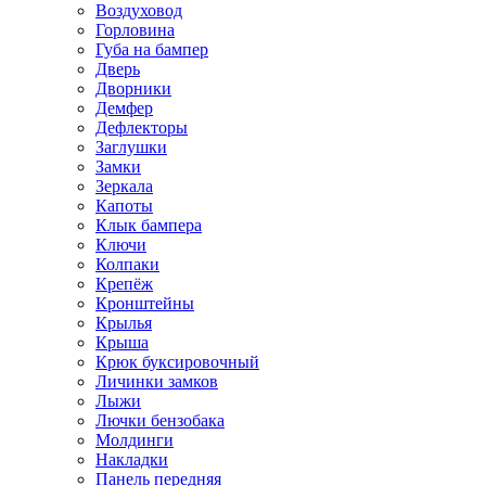
Воздуховод
Горловина
Губа на бампер
Дверь
Дворники
Демфер
Дефлекторы
Заглушки
Замки
Зеркала
Капоты
Клык бампера
Ключи
Колпаки
Крепёж
Кронштейны
Крылья
Крыша
Крюк буксировочный
Личинки замков
Лыжи
Лючки бензобака
Молдинги
Накладки
Панель передняя