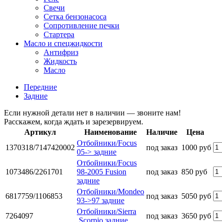
Свечи
Сетка бензонасоса
Сопротивление печки
Стартера
Масло и спецжидкости
Антифриз
Жидкость
Масло
Передние
Задние
Если нужной детали нет в наличии — звоните нам!
Расскажем, когда ждать и зарезервируем.
Артикул
Наименование
Наличие
Цена
Отбойники/Focus
1370318/7147420002
под заказ
1000 руб
05-> задние
Отбойники/Focus
1073486/2261701
98-2005 Fusion
под заказ
850 руб
задние
Отбойники/Mondeo
6817759/1106853
под заказ
5050 руб
93->97 задние
Отбойники/Sierra
7264097
под заказ
3650 руб
,Scorpio задние