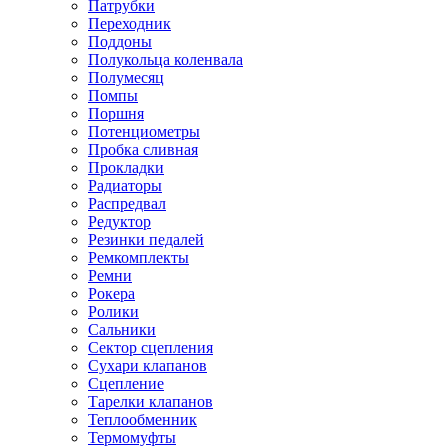
Патрубки
Переходник
Поддоны
Полукольца коленвала
Полумесяц
Помпы
Поршня
Потенциометры
Пробка сливная
Прокладки
Радиаторы
Распредвал
Редуктор
Резинки педалей
Ремкомплекты
Ремни
Рокера
Ролики
Сальники
Сектор сцепления
Сухари клапанов
Сцепление
Тарелки клапанов
Теплообменник
Термомуфты