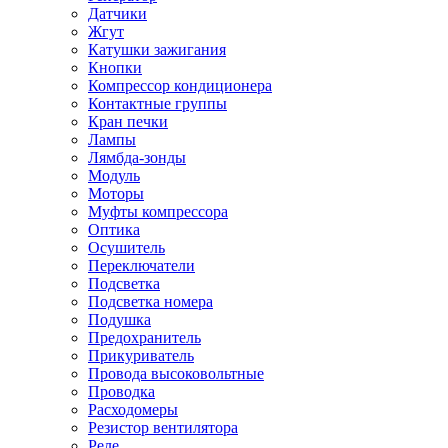
Датчики
Жгут
Катушки зажигания
Кнопки
Компрессор кондиционера
Контактные группы
Кран печки
Лампы
Лямбда-зонды
Модуль
Моторы
Муфты компрессора
Оптика
Осушитель
Переключатели
Подсветка
Подсветка номера
Подушка
Предохранитель
Прикуриватель
Провода высоковольтные
Проводка
Расходомеры
Резистор вентилятора
Реле