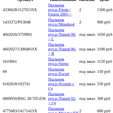
Пыльник
4330628/1127015SX
рул.р./Fiesta /
2
1500 руб
Fusion 2001->
Пыльник
1433372/PS3048
2
900 руб
рул.р./Mondeo4
Пыльник
4602026/3759901
рул.р./Transit 00-
под заказ
1650 руб
> L
Пыльник
4602027/1300481SX
рул.р./Transit 00-
под заказ
1100 руб
> R
Пыльник
1619061
под заказ
1150 руб
рул.р./Sierra
Пыльник
##
под заказ
150 руб
рул.р./Escort
Пыльник
6182818/192741
рул.р./Scorpio с
под заказ
550 руб
г\у
Пыльник
6869950/BSG 30-705-036
рул.р./Transit 92-
под заказ
300 руб
> г\у
Пыльник
4775683/1417141SX
2
600 руб