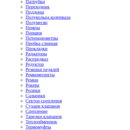
Патрубки
Переходник
Поддоны
Полукольца коленвала
Полумесяц
Помпы
Поршня
Потенциометры
Пробка сливная
Прокладки
Радиаторы
Распредвал
Редуктор
Резинки педалей
Ремкомплекты
Ремни
Рокера
Ролики
Сальники
Сектор сцепления
Сухари клапанов
Сцепление
Тарелки клапанов
Теплообменник
Термомуфты