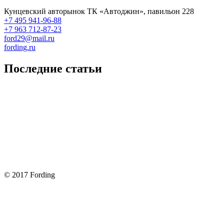
Кунцевский авторынок ТК «Автоджин», павильон 228
+7 495 941-96-88
+7 963 712-87-23
ford29@mail.ru
fording.ru
Последние статьи
Покупка оригинальных запчастей форд для ремонта
Замена передних тормозных колодок на Форд Фокус 2
Как поменять лампочку в форд фокус?
Форд Фокус 2. Разбираем панель приборов. Часть 2
Форд Фокус 2. Снимаем панель приборов. Часть 1
© 2017 Fording