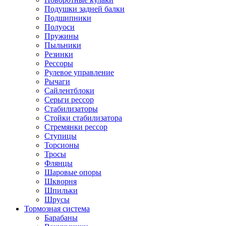
Подушки задней балки
Подшипники
Полуоси
Пружины
Пыльники
Резинки
Рессоры
Рулевое управление
Рычаги
Сайлентблоки
Серьги рессор
Стабилизаторы
Стойки стабилизатора
Стремянки рессор
Ступицы
Торсионы
Тросы
Флянцы
Шаровые опоры
Шкворня
Шпильки
Шрусы
Тормозная система
Барабаны