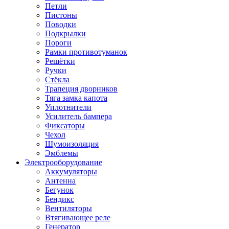
Петли
Пистоны
Поводки
Подкрылки
Пороги
Рамки противотуманок
Решётки
Ручки
Стёкла
Трапеция дворников
Тяга замка капота
Уплотнители
Усилитель бампера
Фиксаторы
Чехол
Шумоизоляция
Эмблемы
Электрооборудование
Аккумуляторы
Антенна
Бегунок
Бендикс
Вентиляторы
Втягивающее реле
Генератор