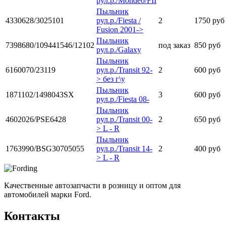
рул.р./Mondeo/FII
Пыльник
4330628/3025101
рул.р./Fiesta /
2
1750 руб
Fusion 2001->
Пыльник
7398680/109441546/12102
под заказ
850 руб
рул.р./Galaxy
Пыльник
6160070/23119
рул.р./Transit 92-
2
600 руб
> без г\у
Пыльник
1871102/1498043SX
3
600 руб
рул.р./Fiesta 08-
Пыльник
4602026/PSE6428
рул.р./Transit 00-
2
650 руб
> L - R
Пыльник
1763990/BSG30705055
рул.р./Transit 14-
2
400 руб
> L - R
Качественные автозапчасти в розницу и оптом для
автомобилей марки Ford.
Контакты