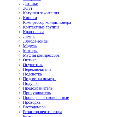
Датчики
Жгут
Катушки зажигания
Кнопки
Компрессор кондиционера
Контактные группы
Кран печки
Лампы
Лямбда-зонды
Модуль
Моторы
Муфты компрессора
Оптика
Осушитель
Переключатели
Подсветка
Подсветка номера
Подушка
Предохранитель
Прикуриватель
Провода высоковольтные
Проводка
Расходомеры
Резистор вентилятора
Реле