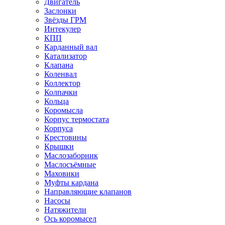
Двигатель
Заслонки
Звёзды ГРМ
Интекулер
КПП
Карданный вал
Катализатор
Клапана
Коленвал
Коллектор
Колпачки
Кольца
Коромысла
Корпус термостата
Корпуса
Крестовины
Крышки
Маслозаборник
Маслосъёмные
Маховики
Муфты кардана
Направляющие клапанов
Насосы
Натяжители
Ось коромысел