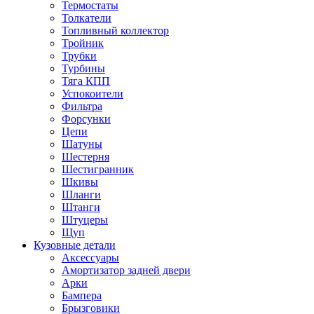
Термостаты
Толкатели
Топливный коллектор
Тройник
Трубки
Турбины
Тяга КПП
Успокоители
Фильтра
Форсунки
Цепи
Шатуны
Шестерня
Шестигранник
Шкивы
Шланги
Штанги
Штуцеры
Щуп
Кузовные детали
Аксессуары
Амортизатор задней двери
Арки
Бампера
Брызговики