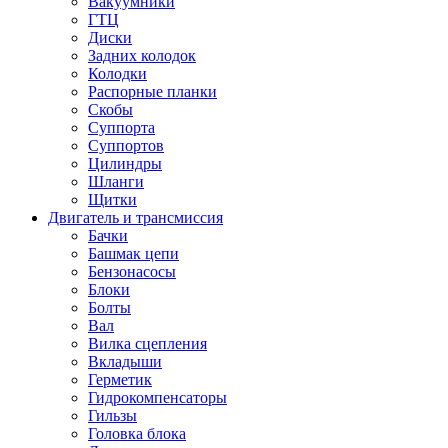
Вакуумники
ГТЦ
Диски
Задних колодок
Колодки
Распорные планки
Скобы
Суппорта
Суппортов
Цилиндры
Шланги
Щитки
Двигатель и трансмиссия
Бачки
Башмак цепи
Бензонасосы
Блоки
Болты
Вал
Вилка сцепления
Вкладыши
Герметик
Гидрокомпенсаторы
Гильзы
Головка блока