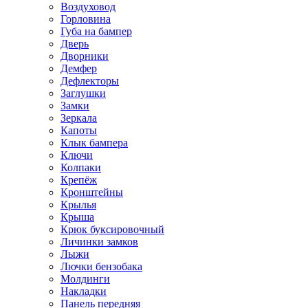
Воздуховод
Горловина
Губа на бампер
Дверь
Дворники
Демфер
Дефлекторы
Заглушки
Замки
Зеркала
Капоты
Клык бампера
Ключи
Колпаки
Крепёж
Кронштейны
Крылья
Крыша
Крюк буксировочный
Личинки замков
Лыжи
Лючки бензобака
Молдинги
Накладки
Панель передняя