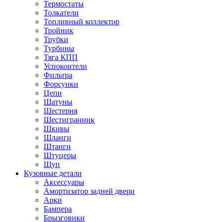
Термостаты
Толкатели
Топливный коллектор
Тройник
Трубки
Турбины
Тяга КПП
Успокоители
Фильтра
Форсунки
Цепи
Шатуны
Шестерня
Шестигранник
Шкивы
Шланги
Штанги
Штуцеры
Щуп
Кузовные детали
Аксессуары
Амортизатор задней двери
Арки
Бампера
Брызговики