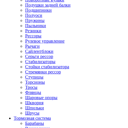
Подушки задней балки
Подшипники
Полуоси
Пружины
Пыльники
Резинки
Рессоры
Рулевое управление
Рычаги
Сайлентблоки
Серьги рессор
Стабилизаторы
Стойки стабилизатора
Стремянки рессор
Ступицы
Торсионы
Тросы
Флянцы
Шаровые опоры
Шкворня
Шпильки
Шрусы
Тормозная система
Барабаны