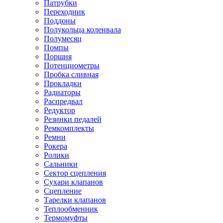
Патрубки
Переходник
Поддоны
Полукольца коленвала
Полумесяц
Помпы
Поршня
Потенциометры
Пробка сливная
Прокладки
Радиаторы
Распредвал
Редуктор
Резинки педалей
Ремкомплекты
Ремни
Рокера
Ролики
Сальники
Сектор сцепления
Сухари клапанов
Сцепление
Тарелки клапанов
Теплообменник
Термомуфты