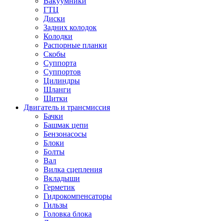
Вакуумники
ГТЦ
Диски
Задних колодок
Колодки
Распорные планки
Скобы
Суппорта
Суппортов
Цилиндры
Шланги
Щитки
Двигатель и трансмиссия
Бачки
Башмак цепи
Бензонасосы
Блоки
Болты
Вал
Вилка сцепления
Вкладыши
Герметик
Гидрокомпенсаторы
Гильзы
Головка блока