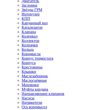
Двигатель
Заслонки
Звёзды ГРМ
Интекулер
КПП
Карданный вал
Катализатор
Клапана
Коленвал
Коллектор
Колпачки
Кольца
Коромысла
Корпус термостата
Корпуса
Крестовины
Крышки
Маслозаборник
Маслосъёмные
Маховики
Муфты кардана
Направляющие клапанов
Насосы
Натяжители
Ось коромысел