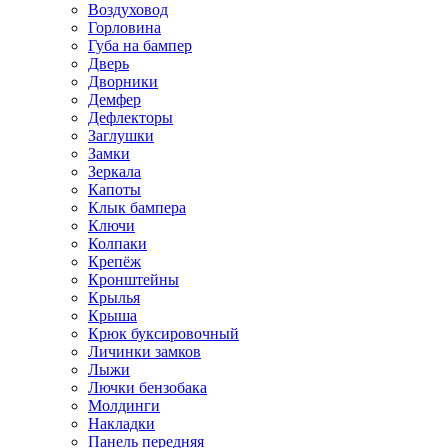
Воздуховод
Горловина
Губа на бампер
Дверь
Дворники
Демфер
Дефлекторы
Заглушки
Замки
Зеркала
Капоты
Клык бампера
Ключи
Колпаки
Крепёж
Кронштейны
Крылья
Крыша
Крюк буксировочный
Личинки замков
Лыжи
Лючки бензобака
Молдинги
Накладки
Панель передняя