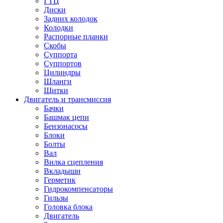
ГТЦ
Диски
Задних колодок
Колодки
Распорные планки
Скобы
Суппорта
Суппортов
Цилиндры
Шланги
Щитки
Двигатель и трансмиссия
Бачки
Башмак цепи
Бензонасосы
Блоки
Болты
Вал
Вилка сцепления
Вкладыши
Герметик
Гидрокомпенсаторы
Гильзы
Головка блока
Двигатель