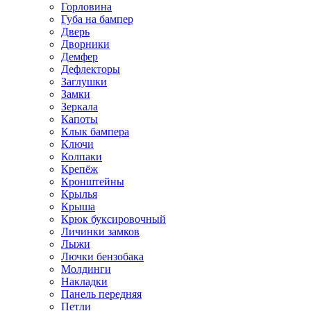
Горловина
Губа на бампер
Дверь
Дворники
Демфер
Дефлекторы
Заглушки
Замки
Зеркала
Капоты
Клык бампера
Ключи
Колпаки
Крепёж
Кронштейны
Крылья
Крыша
Крюк буксировочный
Личинки замков
Лыжи
Лючки бензобака
Молдинги
Накладки
Панель передняя
Петли