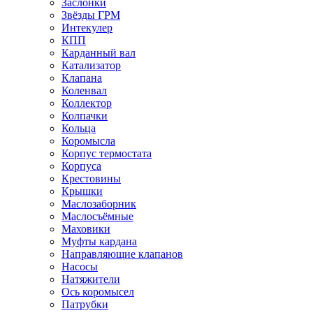
Заслонки
Звёзды ГРМ
Интекулер
КПП
Карданный вал
Катализатор
Клапана
Коленвал
Коллектор
Колпачки
Кольца
Коромысла
Корпус термостата
Корпуса
Крестовины
Крышки
Маслозаборник
Маслосъёмные
Маховики
Муфты кардана
Направляющие клапанов
Насосы
Натяжители
Ось коромысел
Патрубки