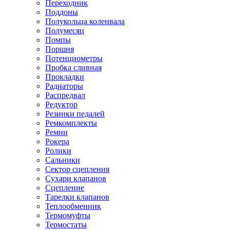
Переходник
Поддоны
Полукольца коленвала
Полумесяц
Помпы
Поршня
Потенциометры
Пробка сливная
Прокладки
Радиаторы
Распредвал
Редуктор
Резинки педалей
Ремкомплекты
Ремни
Рокера
Ролики
Сальники
Сектор сцепления
Сухари клапанов
Сцепление
Тарелки клапанов
Теплообменник
Термомуфты
Термостаты