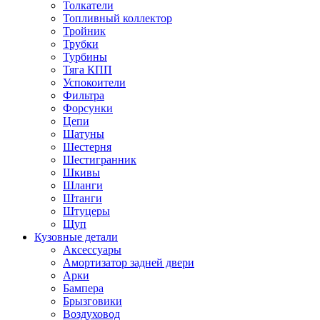
Толкатели
Топливный коллектор
Тройник
Трубки
Турбины
Тяга КПП
Успокоители
Фильтра
Форсунки
Цепи
Шатуны
Шестерня
Шестигранник
Шкивы
Шланги
Штанги
Штуцеры
Щуп
Кузовные детали
Аксессуары
Амортизатор задней двери
Арки
Бампера
Брызговики
Воздуховод