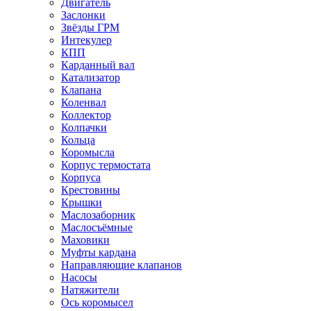
Двигатель
Заслонки
Звёзды ГРМ
Интекулер
КПП
Карданный вал
Катализатор
Клапана
Коленвал
Коллектор
Колпачки
Кольца
Коромысла
Корпус термостата
Корпуса
Крестовины
Крышки
Маслозаборник
Маслосъёмные
Маховики
Муфты кардана
Направляющие клапанов
Насосы
Натяжители
Ось коромысел