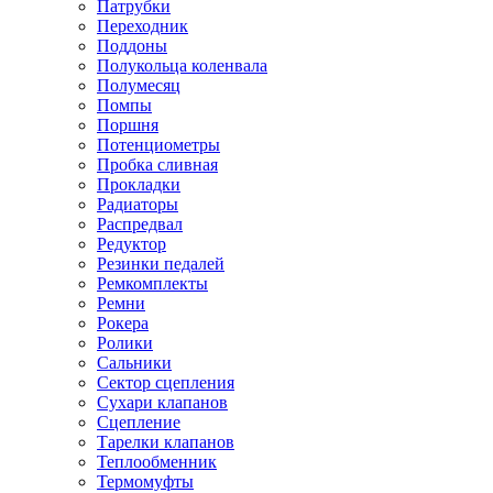
Патрубки
Переходник
Поддоны
Полукольца коленвала
Полумесяц
Помпы
Поршня
Потенциометры
Пробка сливная
Прокладки
Радиаторы
Распредвал
Редуктор
Резинки педалей
Ремкомплекты
Ремни
Рокера
Ролики
Сальники
Сектор сцепления
Сухари клапанов
Сцепление
Тарелки клапанов
Теплообменник
Термомуфты