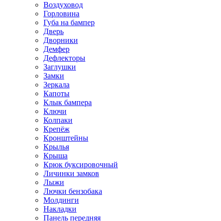
Воздуховод
Горловина
Губа на бампер
Дверь
Дворники
Демфер
Дефлекторы
Заглушки
Замки
Зеркала
Капоты
Клык бампера
Ключи
Колпаки
Крепёж
Кронштейны
Крылья
Крыша
Крюк буксировочный
Личинки замков
Лыжи
Лючки бензобака
Молдинги
Накладки
Панель передняя