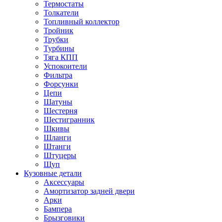
Термостаты
Толкатели
Топливный коллектор
Тройник
Трубки
Турбины
Тяга КПП
Успокоители
Фильтра
Форсунки
Цепи
Шатуны
Шестерня
Шестигранник
Шкивы
Шланги
Штанги
Штуцеры
Щуп
Кузовные детали
Аксессуары
Амортизатор задней двери
Арки
Бампера
Брызговики