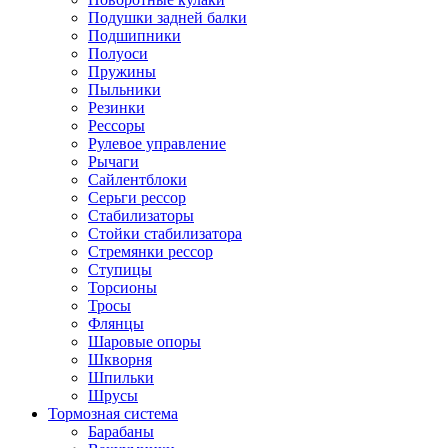
Подушки задней балки
Подшипники
Полуоси
Пружины
Пыльники
Резинки
Рессоры
Рулевое управление
Рычаги
Сайлентблоки
Серьги рессор
Стабилизаторы
Стойки стабилизатора
Стремянки рессор
Ступицы
Торсионы
Тросы
Флянцы
Шаровые опоры
Шкворня
Шпильки
Шрусы
Тормозная система
Барабаны