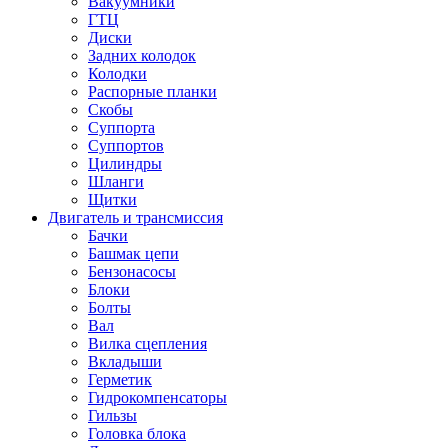
Вакуумники
ГТЦ
Диски
Задних колодок
Колодки
Распорные планки
Скобы
Суппорта
Суппортов
Цилиндры
Шланги
Щитки
Двигатель и трансмиссия
Бачки
Башмак цепи
Бензонасосы
Блоки
Болты
Вал
Вилка сцепления
Вкладыши
Герметик
Гидрокомпенсаторы
Гильзы
Головка блока