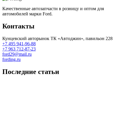
Качественные автозапчасти в розницу и оптом для
автомобилей марки Ford.
Контакты
Кунцевский авторынок ТК «Автоджин», павильон 228
+7 495 941-96-88
+7 963 712-87-23
ford29@mail.ru
fording.ru
Последние статьи
Покупка оригинальных запчастей форд для ремонта
Замена передних тормозных колодок на Форд Фокус 2
Как поменять лампочку в форд фокус?
Форд Фокус 2. Разбираем панель приборов. Часть 2
Форд Фокус 2. Снимаем панель приборов. Часть 1