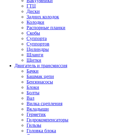
Вакуумники
ГТЦ
Диски
Задних колодок
Колодки
Распорные планки
Скобы
Суппорта
Суппортов
Цилиндры
Шланги
Щитки
Двигатель и трансмиссия
Бачки
Башмак цепи
Бензонасосы
Блоки
Болты
Вал
Вилка сцепления
Вкладыши
Герметик
Гидрокомпенсаторы
Гильзы
Головка блока