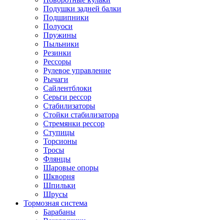
Подушки задней балки
Подшипники
Полуоси
Пружины
Пыльники
Резинки
Рессоры
Рулевое управление
Рычаги
Сайлентблоки
Серьги рессор
Стабилизаторы
Стойки стабилизатора
Стремянки рессор
Ступицы
Торсионы
Тросы
Флянцы
Шаровые опоры
Шкворня
Шпильки
Шрусы
Тормозная система
Барабаны