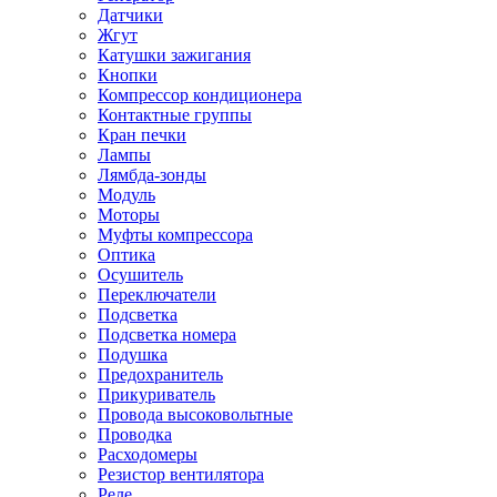
Датчики
Жгут
Катушки зажигания
Кнопки
Компрессор кондиционера
Контактные группы
Кран печки
Лампы
Лямбда-зонды
Модуль
Моторы
Муфты компрессора
Оптика
Осушитель
Переключатели
Подсветка
Подсветка номера
Подушка
Предохранитель
Прикуриватель
Провода высоковольтные
Проводка
Расходомеры
Резистор вентилятора
Реле