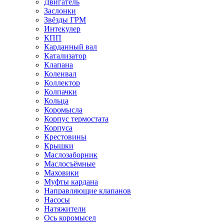
Двигатель
Заслонки
Звёзды ГРМ
Интекулер
КПП
Карданный вал
Катализатор
Клапана
Коленвал
Коллектор
Колпачки
Кольца
Коромысла
Корпус термостата
Корпуса
Крестовины
Крышки
Маслозаборник
Маслосъёмные
Маховики
Муфты кардана
Направляющие клапанов
Насосы
Натяжители
Ось коромысел