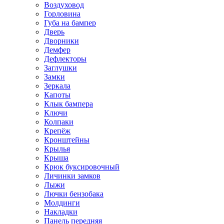
Воздуховод
Горловина
Губа на бампер
Дверь
Дворники
Демфер
Дефлекторы
Заглушки
Замки
Зеркала
Капоты
Клык бампера
Ключи
Колпаки
Крепёж
Кронштейны
Крылья
Крыша
Крюк буксировочный
Личинки замков
Лыжи
Лючки бензобака
Молдинги
Накладки
Панель передняя