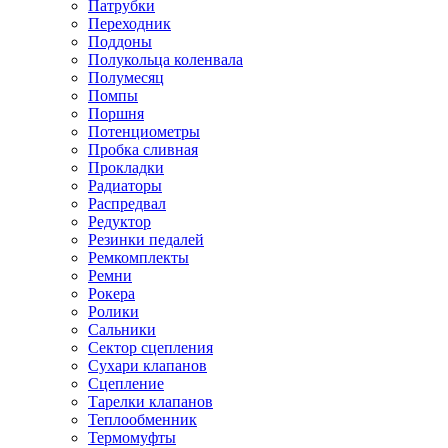
Патрубки
Переходник
Поддоны
Полукольца коленвала
Полумесяц
Помпы
Поршня
Потенциометры
Пробка сливная
Прокладки
Радиаторы
Распредвал
Редуктор
Резинки педалей
Ремкомплекты
Ремни
Рокера
Ролики
Сальники
Сектор сцепления
Сухари клапанов
Сцепление
Тарелки клапанов
Теплообменник
Термомуфты