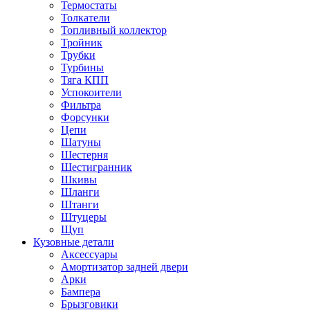
Термостаты
Толкатели
Топливный коллектор
Тройник
Трубки
Турбины
Тяга КПП
Успокоители
Фильтра
Форсунки
Цепи
Шатуны
Шестерня
Шестигранник
Шкивы
Шланги
Штанги
Штуцеры
Щуп
Кузовные детали
Аксессуары
Амортизатор задней двери
Арки
Бампера
Брызговики