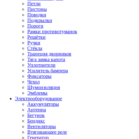
Петли
Пистоны
Поводки
Подкрылки
Пороги
Рамки противотуманок
Решётки
Ручки
Стёкла
Трапеция дворников
Тяга замка капота
Уплотнители
Усилитель бампера
Фиксаторы
Чехол
Шумоизоляция
Эмблемы
Электрооборудование
Аккумуляторы
Антенна
Бегунок
Бендикс
Вентиляторы
Втягивающее реле
Генератор