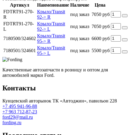
Артикул
Наименование
Наличие
Цена
FDTRT91-270-
Крыло/Transit
под заказ
7050 руб
R
92-> R
FDTRT91-270-
Крыло/Transit
под заказ
7050 руб
L
92-> L
Крыло/Transit
7180500/324602
под заказ
6600 руб
95-> R
Крыло/Transit
7180501/324601
под заказ
5500 руб
95-> L
Качественные автозапчасти в розницу и оптом для
автомобилей марки Ford.
Контакты
Кунцевский авторынок ТК «Автоджин», павильон 228
+7 495 941-96-88
+7 963 712-87-23
ford29@mail.ru
fording.ru