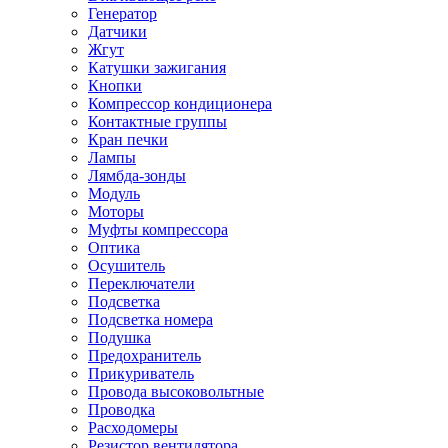
Генератор
Датчики
Жгут
Катушки зажигания
Кнопки
Компрессор кондиционера
Контактные группы
Кран печки
Лампы
Лямбда-зонды
Модуль
Моторы
Муфты компрессора
Оптика
Осушитель
Переключатели
Подсветка
Подсветка номера
Подушка
Предохранитель
Прикуриватель
Провода высоковольтные
Проводка
Расходомеры
Резистор вентилятора