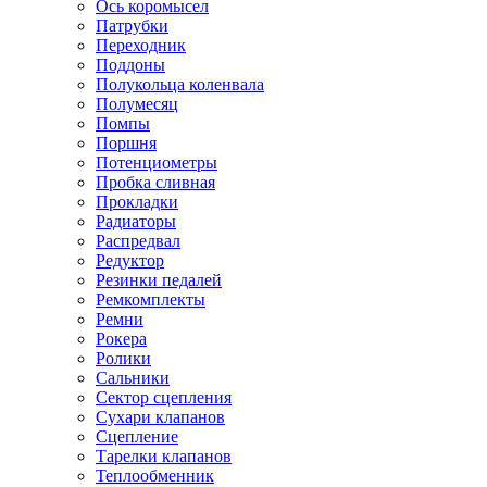
Ось коромысел
Патрубки
Переходник
Поддоны
Полукольца коленвала
Полумесяц
Помпы
Поршня
Потенциометры
Пробка сливная
Прокладки
Радиаторы
Распредвал
Редуктор
Резинки педалей
Ремкомплекты
Ремни
Рокера
Ролики
Сальники
Сектор сцепления
Сухари клапанов
Сцепление
Тарелки клапанов
Теплообменник