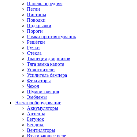
Панель передняя
Петли
Пистоны
Поводки
Подкрылки
Пороги
Рамки противотуманок
Решётки
Ручки
Стёкла
Трапеция дворников
Тяга замка капота
Уплотнители
Усилитель бампера
Фиксаторы
Чехол
Шумоизоляция
Эмблемы
Электрооборудование
Аккумуляторы
Антенна
Бегунок
Бендикс
Вентиляторы
Втягивающее реле