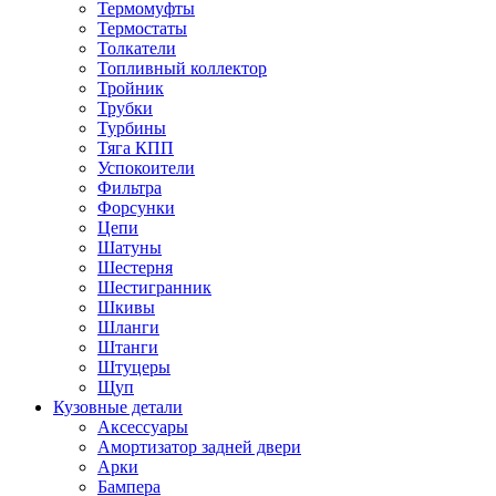
Термомуфты
Термостаты
Толкатели
Топливный коллектор
Тройник
Трубки
Турбины
Тяга КПП
Успокоители
Фильтра
Форсунки
Цепи
Шатуны
Шестерня
Шестигранник
Шкивы
Шланги
Штанги
Штуцеры
Щуп
Кузовные детали
Аксессуары
Амортизатор задней двери
Арки
Бампера