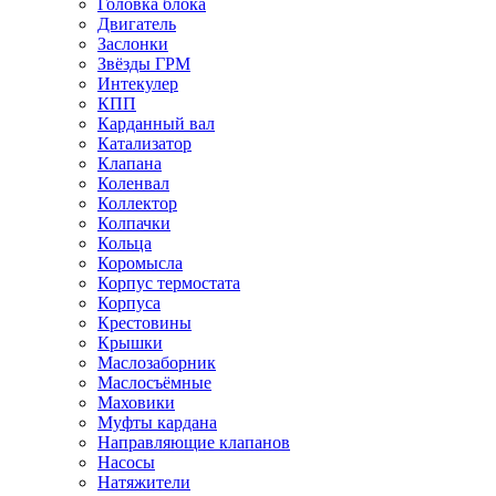
Головка блока
Двигатель
Заслонки
Звёзды ГРМ
Интекулер
КПП
Карданный вал
Катализатор
Клапана
Коленвал
Коллектор
Колпачки
Кольца
Коромысла
Корпус термостата
Корпуса
Крестовины
Крышки
Маслозаборник
Маслосъёмные
Маховики
Муфты кардана
Направляющие клапанов
Насосы
Натяжители