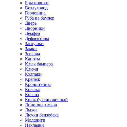
Брызговики
Воздуховод
Горловина
Губа на бампер
Дверь
Дворники
Демфер
Дефлекторы
Заглушки
Замки
Зеркала
Капоты
Клык бампера
Ключи
Колпаки
Крепёж
Кронштейны
Крылья
Крыша
Крюк буксировочный
Личинки замков
Лыжи
Лючки бензобака
Молдинги
Накладки