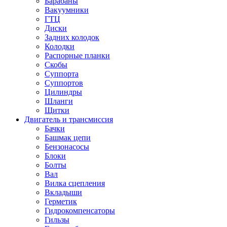
Барабаны
Вакуумники
ГТЦ
Диски
Задних колодок
Колодки
Распорные планки
Скобы
Суппорта
Суппортов
Цилиндры
Шланги
Щитки
Двигатель и трансмиссия
Бачки
Башмак цепи
Бензонасосы
Блоки
Болты
Вал
Вилка сцепления
Вкладыши
Герметик
Гидрокомпенсаторы
Гильзы