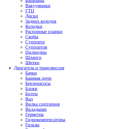
Барабаны
Вакуумники
ГТЦ
Диски
Задних колодок
Колодки
Распорные планки
Скобы
Суппорта
Суппортов
Цилиндры
Шланги
Щитки
Двигатель и трансмиссия
Бачки
Башмак цепи
Бензонасосы
Блоки
Болты
Вал
Вилка сцепления
Вкладыши
Герметик
Гидрокомпенсаторы
Гильзы