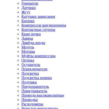
Генератор
Датчики
Жгут
Катушки зажигания
Кнопки
Компрессор кондиционера
Контактные группы
Кран печки
Лампы
Лямбда-зонды
Модуль
Моторы
Муфты компрессора
Оптика
Осушитель
Переключатели
Подсветка
Подсветка номера
Подушка
Предохранитель
Прикуриватель
Провода высоковольтные
Проводка
Расходомеры
Резистор вентилятора