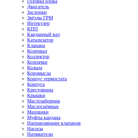
Головка блока
Двигатель
Заслонки
Звёзды ГРМ
Интекулер
КПП
Карданный вал
Катализатор
Клапана
Коленвал
Коллектор
Колпачки
Кольца
Коромысла
Корпус термостата
Корпуса
Крестовины
Крышки
Маслозаборник
Маслосъёмные
Маховики
Муфты кардана
Направляющие клапанов
Насосы
Натяжители