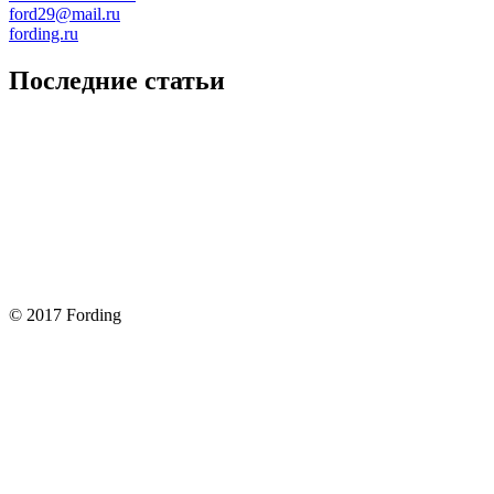
ford29@mail.ru
fording.ru
Последние статьи
Покупка оригинальных запчастей форд для ремонта
Замена передних тормозных колодок на Форд Фокус 2
Как поменять лампочку в форд фокус?
Форд Фокус 2. Разбираем панель приборов. Часть 2
Форд Фокус 2. Снимаем панель приборов. Часть 1
© 2017 Fording