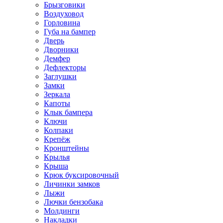
Брызговики
Воздуховод
Горловина
Губа на бампер
Дверь
Дворники
Демфер
Дефлекторы
Заглушки
Замки
Зеркала
Капоты
Клык бампера
Ключи
Колпаки
Крепёж
Кронштейны
Крылья
Крыша
Крюк буксировочный
Личинки замков
Лыжи
Лючки бензобака
Молдинги
Накладки