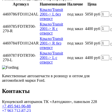
Артикул
Наименование
Наличие
Цена
Крыло/Transit
4469786/FD10124AL
2001-> L без
под заказ
5050 руб
отверст
Крыло/Transit
4469785/FDTRT00-
2001-> R с
под заказ
4400 руб
270-R
отверст
Крыло/Transit
4469784/FD10124AR
2001-> R без
под заказ
5050 руб
отверст
Крыло/Transit
4469787/FDTRT00-
2001-> L с
под заказ
4400 руб
270-L
отверст
Качественные автозапчасти в розницу и оптом для
автомобилей марки Ford.
Контакты
Кунцевский авторынок ТК «Автоджин», павильон 228
+7 495 941-96-88
+7 963 712-87-23