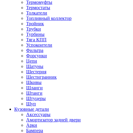
Термомуфты
Термостаты
Толкатели
Топливный коллектор
Тройник
Трубки
Турбины
Тяга КПП
Успокоители
Фильтра
Форсунки
Цепи
Шатуны
Шестерня
Шестигранник
Шкивы
Шланги
Штанги
Штуцеры
Щуп
Кузовные детали
Аксессуары
Амортизатор задней двери
Арки
Бампера