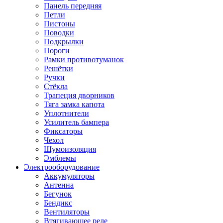
Панель передняя
Петли
Пистоны
Поводки
Подкрылки
Пороги
Рамки противотуманок
Решётки
Ручки
Стёкла
Трапеция дворников
Тяга замка капота
Уплотнители
Усилитель бампера
Фиксаторы
Чехол
Шумоизоляция
Эмблемы
Электрооборудование
Аккумуляторы
Антенна
Бегунок
Бендикс
Вентиляторы
Втягивающее реле