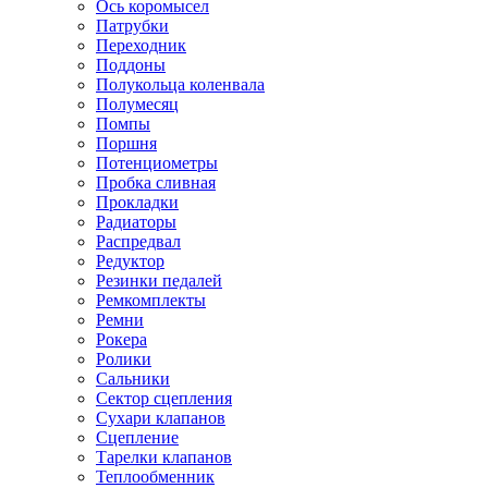
Ось коромысел
Патрубки
Переходник
Поддоны
Полукольца коленвала
Полумесяц
Помпы
Поршня
Потенциометры
Пробка сливная
Прокладки
Радиаторы
Распредвал
Редуктор
Резинки педалей
Ремкомплекты
Ремни
Рокера
Ролики
Сальники
Сектор сцепления
Сухари клапанов
Сцепление
Тарелки клапанов
Теплообменник