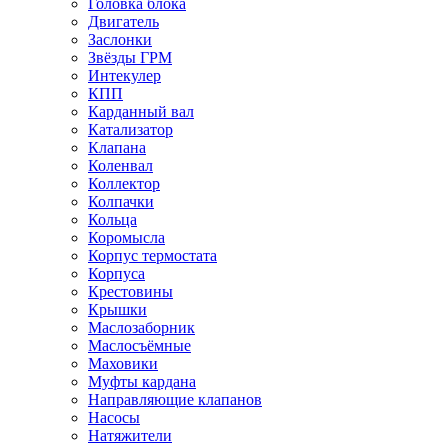
Головка блока
Двигатель
Заслонки
Звёзды ГРМ
Интекулер
КПП
Карданный вал
Катализатор
Клапана
Коленвал
Коллектор
Колпачки
Кольца
Коромысла
Корпус термостата
Корпуса
Крестовины
Крышки
Маслозаборник
Маслосъёмные
Маховики
Муфты кардана
Направляющие клапанов
Насосы
Натяжители