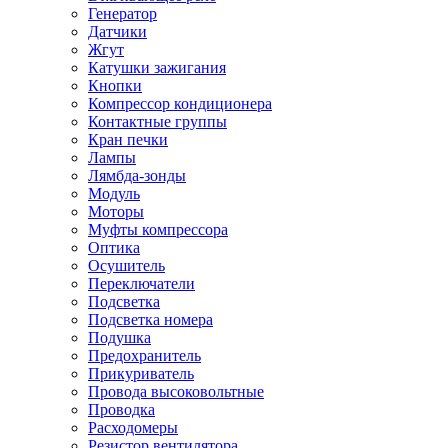
Генератор
Датчики
Жгут
Катушки зажигания
Кнопки
Компрессор кондиционера
Контактные группы
Кран печки
Лампы
Лямбда-зонды
Модуль
Моторы
Муфты компрессора
Оптика
Осушитель
Переключатели
Подсветка
Подсветка номера
Подушка
Предохранитель
Прикуриватель
Провода высоковольтные
Проводка
Расходомеры
Резистор вентилятора