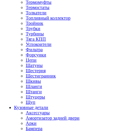
Термомуфты
Термостаты
Толкатели
Топливный коллектор
Тройник
Трубки
Турбины
Тяга КПП
Успокоители
Фильтра
Форсунки
Цепи
Шатуны
Шестерня
Шестигранник
Шкивы
Шланги
Штанги
Штуцеры
Щуп
Кузовные детали
Аксессуары
Амортизатор задней двери
Арки
Бампера