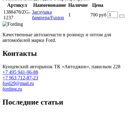
Артикул
Наименование
Наличие
Цена
1388478/ZG-
Заглушка
1
700 руб
1237
бампера/Fusion
Качественные автозапчасти в розницу и оптом для
автомобилей марки Ford.
Контакты
Кунцевский авторынок ТК «Автоджин», павильон 228
+7 495 941-96-88
+7 963 712-87-23
ford29@mail.ru
fording.ru
Последние статьи
Покупка оригинальных запчастей форд для ремонта
Замена передних тормозных колодок на Форд Фокус 2
Как поменять лампочку в форд фокус?