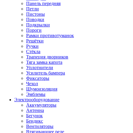
Панель передняя
Петли
Пистоны
Поводки
Подкрылки
Пороги
Рамки противотуманок
Решётки
Ручки
Стёкла
Трапеция дворников
Тяга замка капота
Уплотнители
Усилитель бампера
Фиксаторы
Чехол
Шумоизоляция
Эмблемы
Электрооборудование
Аккумуляторы
Антенна
Бегунок
Бендикс
Вентиляторы
Втягивающее реле