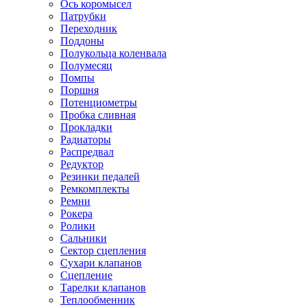
Ось коромысел
Патрубки
Переходник
Поддоны
Полукольца коленвала
Полумесяц
Помпы
Поршня
Потенциометры
Пробка сливная
Прокладки
Радиаторы
Распредвал
Редуктор
Резинки педалей
Ремкомплекты
Ремни
Рокера
Ролики
Сальники
Сектор сцепления
Сухари клапанов
Сцепление
Тарелки клапанов
Теплообменник