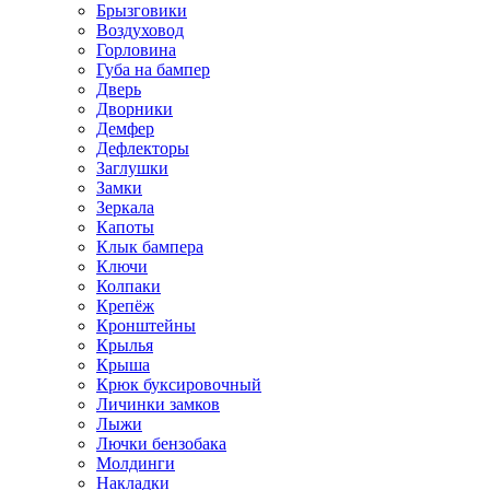
Брызговики
Воздуховод
Горловина
Губа на бампер
Дверь
Дворники
Демфер
Дефлекторы
Заглушки
Замки
Зеркала
Капоты
Клык бампера
Ключи
Колпаки
Крепёж
Кронштейны
Крылья
Крыша
Крюк буксировочный
Личинки замков
Лыжи
Лючки бензобака
Молдинги
Накладки