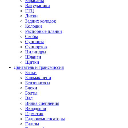
Барабаны
Вакуумники
ГТЦ
Диски
Задних колодок
Колодки
Распорные планки
Скобы
Суппорта
Суппортов
Цилиндры
Шланги
Щитки
Двигатель и трансмиссия
Бачки
Башмак цепи
Бензонасосы
Блоки
Болты
Вал
Вилка сцепления
Вкладыши
Герметик
Гидрокомпенсаторы
Гильзы