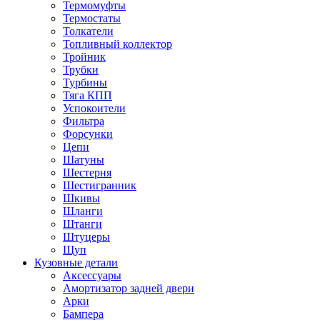
Термомуфты
Термостаты
Толкатели
Топливный коллектор
Тройник
Трубки
Турбины
Тяга КПП
Успокоители
Фильтра
Форсунки
Цепи
Шатуны
Шестерня
Шестигранник
Шкивы
Шланги
Штанги
Штуцеры
Щуп
Кузовные детали
Аксессуары
Амортизатор задней двери
Арки
Бампера