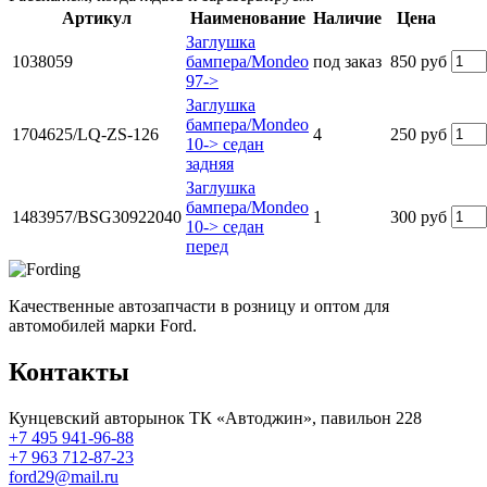
Артикул
Наименование
Наличие
Цена
Заглушка
1038059
бампера/Mondeo
под заказ
850 руб
97->
Заглушка
бампера/Mondeo
1704625/LQ-ZS-126
4
250 руб
10-> седан
задняя
Заглушка
бампера/Mondeo
1483957/BSG30922040
1
300 руб
10-> седан
перед
Качественные автозапчасти в розницу и оптом для
автомобилей марки Ford.
Контакты
Кунцевский авторынок ТК «Автоджин», павильон 228
+7 495 941-96-88
+7 963 712-87-23
ford29@mail.ru