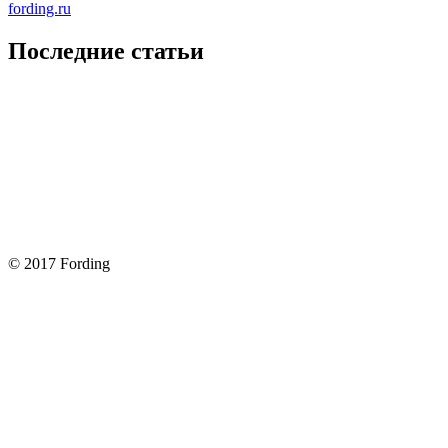
fording.ru
Последние статьи
Покупка оригинальных запчастей форд для ремонта
Замена передних тормозных колодок на Форд Фокус 2
Как поменять лампочку в форд фокус?
Форд Фокус 2. Разбираем панель приборов. Часть 2
Форд Фокус 2. Снимаем панель приборов. Часть 1
© 2017 Fording