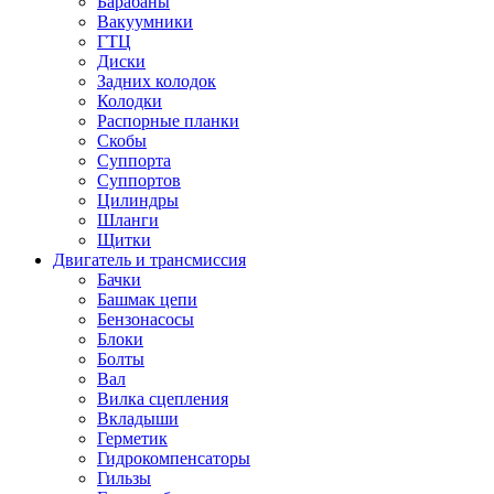
Барабаны
Вакуумники
ГТЦ
Диски
Задних колодок
Колодки
Распорные планки
Скобы
Суппорта
Суппортов
Цилиндры
Шланги
Щитки
Двигатель и трансмиссия
Бачки
Башмак цепи
Бензонасосы
Блоки
Болты
Вал
Вилка сцепления
Вкладыши
Герметик
Гидрокомпенсаторы
Гильзы