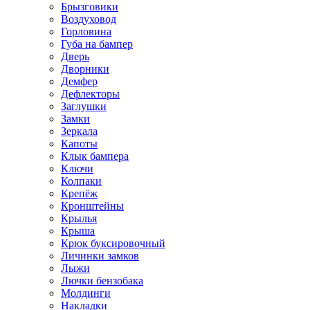
Брызговики
Воздуховод
Горловина
Губа на бампер
Дверь
Дворники
Демфер
Дефлекторы
Заглушки
Замки
Зеркала
Капоты
Клык бампера
Ключи
Колпаки
Крепёж
Кронштейны
Крылья
Крыша
Крюк буксировочный
Личинки замков
Лыжи
Лючки бензобака
Молдинги
Накладки