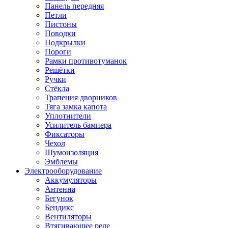
Панель передняя
Петли
Пистоны
Поводки
Подкрылки
Пороги
Рамки противотуманок
Решётки
Ручки
Стёкла
Трапеция дворников
Тяга замка капота
Уплотнители
Усилитель бампера
Фиксаторы
Чехол
Шумоизоляция
Эмблемы
Электрооборудование
Аккумуляторы
Антенна
Бегунок
Бендикс
Вентиляторы
Втягивающее реле