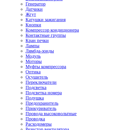
Генератор
Датчики
Жгут
Катушки зажигания
Кнопки
Компрессор кондиционера
Контактные группы
Кран печки
Лампы
Лямбда-зонды
Модуль
Моторы
Муфты компрессора
Оптика
Осушитель
Переключатели
Подсветка
Подсветка номера
Подушка
Предохранитель
Прикуриватель
Провода высоковольтные
Проводка
Расходомеры
Резистор вентилятора