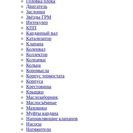
Головка блока
Двигатель
Заслонки
Звёзды ГРМ
Интекулер
КПП
Карданный вал
Катализатор
Клапана
Коленвал
Коллектор
Колпачки
Кольца
Коромысла
Корпус термостата
Корпуса
Крестовины
Крышки
Маслозаборник
Маслосъёмные
Маховики
Муфты кардана
Направляющие клапанов
Насосы
Натяжители