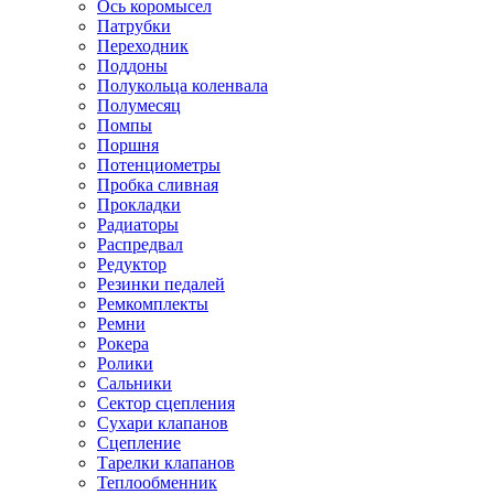
Ось коромысел
Патрубки
Переходник
Поддоны
Полукольца коленвала
Полумесяц
Помпы
Поршня
Потенциометры
Пробка сливная
Прокладки
Радиаторы
Распредвал
Редуктор
Резинки педалей
Ремкомплекты
Ремни
Рокера
Ролики
Сальники
Сектор сцепления
Сухари клапанов
Сцепление
Тарелки клапанов
Теплообменник