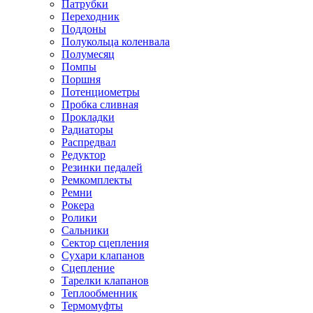
Патрубки
Переходник
Поддоны
Полукольца коленвала
Полумесяц
Помпы
Поршня
Потенциометры
Пробка сливная
Прокладки
Радиаторы
Распредвал
Редуктор
Резинки педалей
Ремкомплекты
Ремни
Рокера
Ролики
Сальники
Сектор сцепления
Сухари клапанов
Сцепление
Тарелки клапанов
Теплообменник
Термомуфты