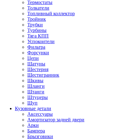
Термостаты
Толкатели
Топливный коллектор
Тройник
Трубки
Турбины
Тяга КПП
Успокоители
Фильтра
Форсунки
Цепи
Шатуны
Шестерня
Шестигранник
Шкивы
Шланги
Штанги
Штуцеры
Щуп
Кузовные детали
Аксессуары
Амортизатор задней двери
Арки
Бампера
Брызговики