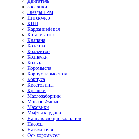
Двигатель
Заслонки
Звёзды ГРМ
Интекулер
КПП
Карданный вал
Катализатор
Клапана
Коленвал
Коллектор
Колпачки
Кольца
Коромысла
Корпус термостата
Корпуса
Крестовины
Крышки
Маслозаборник
Маслосъёмные
Маховики
Муфты кардана
Направляющие клапанов
Насосы
Натяжители
Ось коромысел