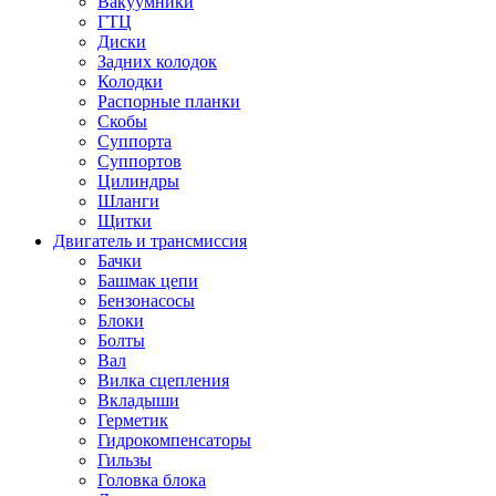
Вакуумники
ГТЦ
Диски
Задних колодок
Колодки
Распорные планки
Скобы
Суппорта
Суппортов
Цилиндры
Шланги
Щитки
Двигатель и трансмиссия
Бачки
Башмак цепи
Бензонасосы
Блоки
Болты
Вал
Вилка сцепления
Вкладыши
Герметик
Гидрокомпенсаторы
Гильзы
Головка блока