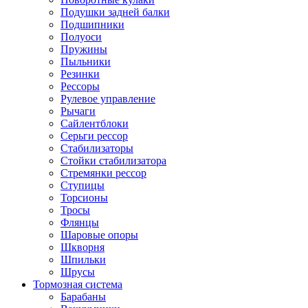
Подушки задней балки
Подшипники
Полуоси
Пружины
Пыльники
Резинки
Рессоры
Рулевое управление
Рычаги
Сайлентблоки
Серьги рессор
Стабилизаторы
Стойки стабилизатора
Стремянки рессор
Ступицы
Торсионы
Тросы
Флянцы
Шаровые опоры
Шкворня
Шпильки
Шрусы
Тормозная система
Барабаны