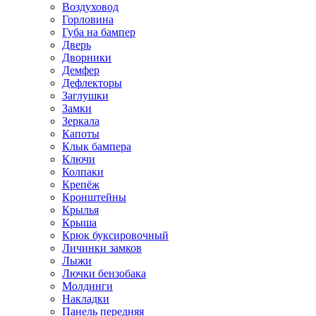
Воздуховод
Горловина
Губа на бампер
Дверь
Дворники
Демфер
Дефлекторы
Заглушки
Замки
Зеркала
Капоты
Клык бампера
Ключи
Колпаки
Крепёж
Кронштейны
Крылья
Крыша
Крюк буксировочный
Личинки замков
Лыжи
Лючки бензобака
Молдинги
Накладки
Панель передняя