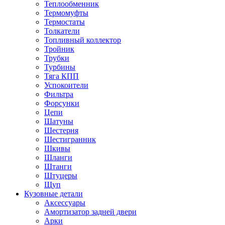
Теплообменник
Термомуфты
Термостаты
Толкатели
Топливный коллектор
Тройник
Трубки
Турбины
Тяга КПП
Успокоители
Фильтра
Форсунки
Цепи
Шатуны
Шестерня
Шестигранник
Шкивы
Шланги
Штанги
Штуцеры
Щуп
Кузовные детали
Аксессуары
Амортизатор задней двери
Арки