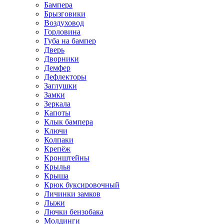
Бампера
Брызговики
Воздуховод
Горловина
Губа на бампер
Дверь
Дворники
Демфер
Дефлекторы
Заглушки
Замки
Зеркала
Капоты
Клык бампера
Ключи
Колпаки
Крепёж
Кронштейны
Крылья
Крыша
Крюк буксировочный
Личинки замков
Лыжи
Лючки бензобака
Молдинги