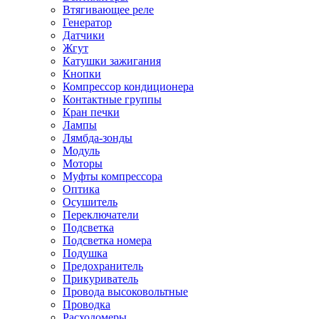
Втягивающее реле
Генератор
Датчики
Жгут
Катушки зажигания
Кнопки
Компрессор кондиционера
Контактные группы
Кран печки
Лампы
Лямбда-зонды
Модуль
Моторы
Муфты компрессора
Оптика
Осушитель
Переключатели
Подсветка
Подсветка номера
Подушка
Предохранитель
Прикуриватель
Провода высоковольтные
Проводка
Расходомеры