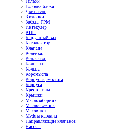
Гильзы
Головка блока
Двигатель
Заслонки
Звёзды ГРМ
Интекулер
КПП
Карданный вал
Катализатор
Клапана
Коленвал
Коллектор
Колпачки
Кольца
Коромысла
Корпус термостата
Корпуса
Крестовины
Крышки
Маслозаборник
Маслосъёмные
Маховики
Муфты кардана
Направляющие клапанов
Насосы