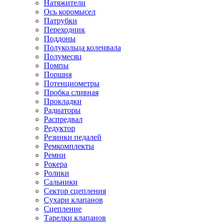
Натяжители
Ось коромысел
Патрубки
Переходник
Поддоны
Полукольца коленвала
Полумесяц
Помпы
Поршня
Потенциометры
Пробка сливная
Прокладки
Радиаторы
Распредвал
Редуктор
Резинки педалей
Ремкомплекты
Ремни
Рокера
Ролики
Сальники
Сектор сцепления
Сухари клапанов
Сцепление
Тарелки клапанов