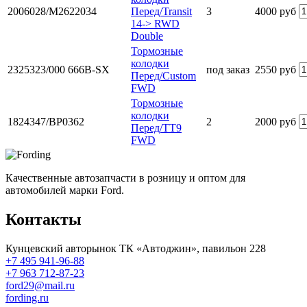
2006028/M2622034
Перед/Transit
3
4000 руб
14-> RWD
Double
Тормозные
колодки
2325323/000 666B-SX
под заказ
2550 руб
Перед/Custom
FWD
Тормозные
колодки
1824347/BP0362
2
2000 руб
Перед/TT9
FWD
Качественные автозапчасти в розницу и оптом для
автомобилей марки Ford.
Контакты
Кунцевский авторынок ТК «Автоджин», павильон 228
+7 495 941-96-88
+7 963 712-87-23
ford29@mail.ru
fording.ru