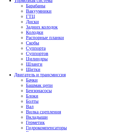
Тормозная система
Барабаны
Вакуумники
ГТЦ
Диски
Задних колодок
Колодки
Распорные планки
Скобы
Суппорта
Суппортов
Цилиндры
Шланги
Щитки
Двигатель и трансмиссия
Бачки
Башмак цепи
Бензонасосы
Блоки
Болты
Вал
Вилка сцепления
Вкладыши
Герметик
Гидрокомпенсаторы