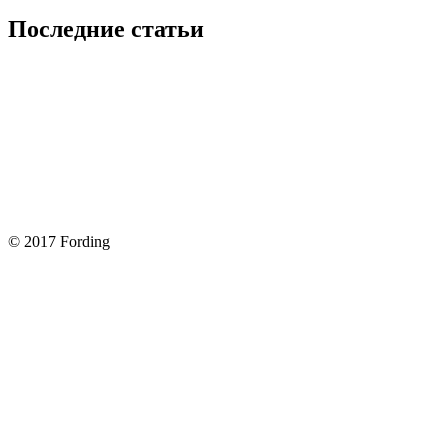
Последние статьи
Покупка оригинальных запчастей форд для ремонта
Замена передних тормозных колодок на Форд Фокус 2
Как поменять лампочку в форд фокус?
Форд Фокус 2. Разбираем панель приборов. Часть 2
Форд Фокус 2. Снимаем панель приборов. Часть 1
© 2017 Fording