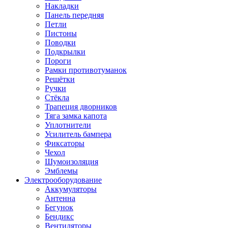
Накладки
Панель передняя
Петли
Пистоны
Поводки
Подкрылки
Пороги
Рамки противотуманок
Решётки
Ручки
Стёкла
Трапеция дворников
Тяга замка капота
Уплотнители
Усилитель бампера
Фиксаторы
Чехол
Шумоизоляция
Эмблемы
Электрооборудование
Аккумуляторы
Антенна
Бегунок
Бендикс
Вентиляторы