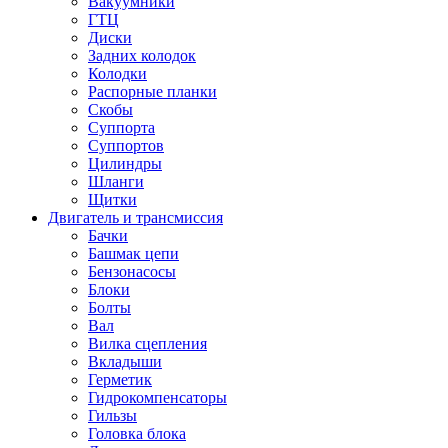
Вакуумники
ГТЦ
Диски
Задних колодок
Колодки
Распорные планки
Скобы
Суппорта
Суппортов
Цилиндры
Шланги
Щитки
Двигатель и трансмиссия
Бачки
Башмак цепи
Бензонасосы
Блоки
Болты
Вал
Вилка сцепления
Вкладыши
Герметик
Гидрокомпенсаторы
Гильзы
Головка блока