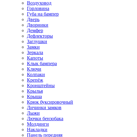
Воздуховод
Горловина
Губа на бампер
Дверь
Дворники
Демфер
Дефлекторы
Заглушки
Замки
Зеркала
Капоты
Клык бампера
Ключи
Колпаки
Крепёж
Кронштейны
Крылья
Крыша
Крюк буксировочный
Личинки замков
Лыжи
Лючки бензобака
Молдинги
Накладки
Панель передняя