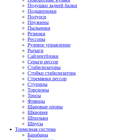
Подушки задней балки
Подшипники
Полуоси
Пружины
Пыльники
Резинки
Рессоры
Рулевое управление
Рычаги
Сайлентблоки
Серьги рессор
Стабилизаторы
Стойки стабилизатора
Стремянки рессор
Ступицы
Торсионы
Тросы
Флянцы
Шаровые опоры
Шкворня
Шпильки
Шрусы
Тормозная система
Барабаны