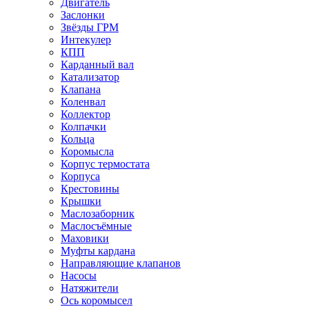
Двигатель
Заслонки
Звёзды ГРМ
Интекулер
КПП
Карданный вал
Катализатор
Клапана
Коленвал
Коллектор
Колпачки
Кольца
Коромысла
Корпус термостата
Корпуса
Крестовины
Крышки
Маслозаборник
Маслосъёмные
Маховики
Муфты кардана
Направляющие клапанов
Насосы
Натяжители
Ось коромысел