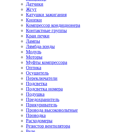
Датчики
Жгут
Катушки зажигания
Кнопки
Компрессор кондиционера
Контактные группы
Кран печки
Лампы
Лямбда-зонды
Модуль
Моторы
Муфты компрессора
Оптика
Осушитель
Переключатели
Подсветка
Подсветка номера
Подушка
Предохранитель
Прикуриватель
Провода высоковольтные
Проводка
Расходомеры
Резистор вентилятора
Реле