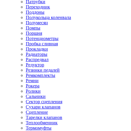
Патрубки
Переходник
Поддоны
Полукольца коленвала
Полумесяц
Помпы
Поршня
Потенциометры
Пробка сливная
Прокладки
Радиаторы
Распредвал
Редуктор
Резинки педалей
Ремкомплекты
Ремни
Рокера
Ролики
Сальники
Сектор сцепления
Сухари клапанов
Сцепление
Тарелки клапанов
Теплообменник
Термомуфты