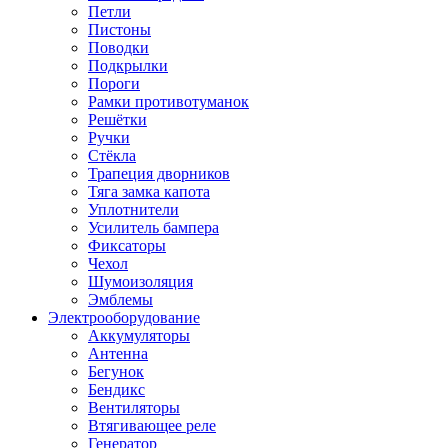
Петли
Пистоны
Поводки
Подкрылки
Пороги
Рамки противотуманок
Решётки
Ручки
Стёкла
Трапеция дворников
Тяга замка капота
Уплотнители
Усилитель бампера
Фиксаторы
Чехол
Шумоизоляция
Эмблемы
Электрооборудование
Аккумуляторы
Антенна
Бегунок
Бендикс
Вентиляторы
Втягивающее реле
Генератор