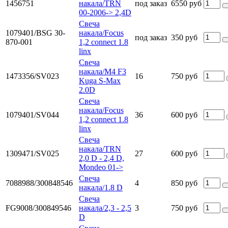
1456751
накала/TRN
под заказ
6550 руб
00-2006-> 2,4D
Свеча
1079401/BSG 30-
накала/Focus
под заказ
350 руб
870-001
1,2 connect 1.8
linx
Свеча
накала/M4 F3
1473356/SV023
16
750 руб
Kuga S-Max
2.0D
Свеча
накала/Focus
1079401/SV044
36
600 руб
1,2 connect 1.8
linx
Свеча
накала/TRN
1309471/SV025
27
600 руб
2,0 D - 2,4 D,
Mondeo 01->
Свеча
7088988/300848546
4
850 руб
накала/1.8 D
Свеча
FG9008/300849546
накала/2,3 - 2,5
3
750 руб
D