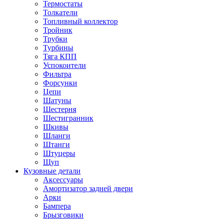
Термостаты
Толкатели
Топливный коллектор
Тройник
Трубки
Турбины
Тяга КПП
Успокоители
Фильтра
Форсунки
Цепи
Шатуны
Шестерня
Шестигранник
Шкивы
Шланги
Штанги
Штуцеры
Щуп
Кузовные детали
Аксессуары
Амортизатор задней двери
Арки
Бампера
Брызговики