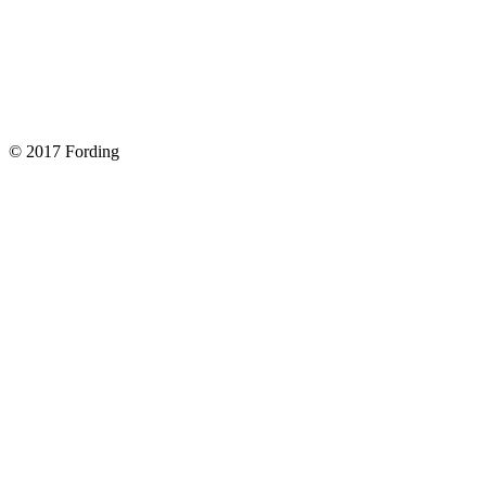
Замена передних тормозных колодок на Форд Фокус 2
Как поменять лампочку в форд фокус?
Форд Фокус 2. Разбираем панель приборов. Часть 2
Форд Фокус 2. Снимаем панель приборов. Часть 1
© 2017 Fording