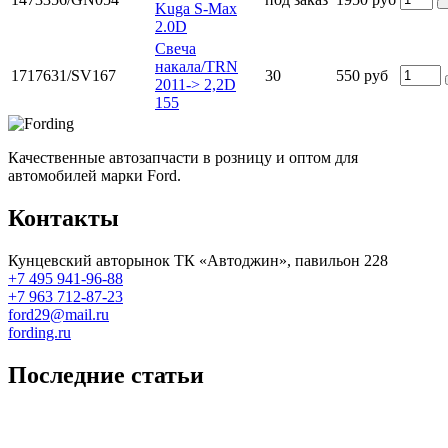
Kuga S-Max
2.0D
Свеча
накала/TRN
1717631/SV167
30
550 руб
2011-> 2,2D
155
Качественные автозапчасти в розницу и оптом для
автомобилей марки Ford.
Контакты
Кунцевский авторынок ТК «Автоджин», павильон 228
+7 495 941-96-88
+7 963 712-87-23
ford29@mail.ru
fording.ru
Последние статьи
Покупка оригинальных запчастей форд для ремонта