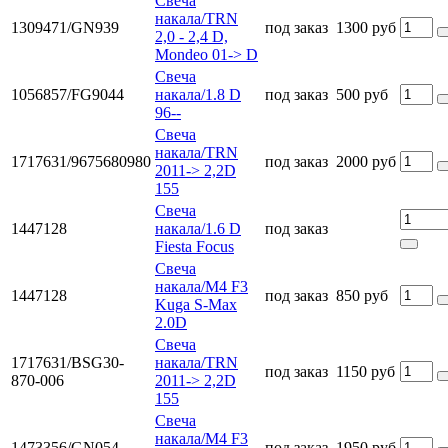
Свеча
накала/TRN
1309471/GN939
под заказ
1300 руб
2,0 - 2,4 D,
Mondeo 01-> D
Свеча
1056857/FG9044
накала/1.8 D
под заказ
500 руб
96--
Свеча
накала/TRN
1717631/9675680980
под заказ
2000 руб
2011-> 2,2D
155
Свеча
1447128
накала/1.6 D
под заказ
Fiesta Focus
Свеча
накала/M4 F3
1447128
под заказ
850 руб
Kuga S-Max
2.0D
Свеча
1717631/BSG30-
накала/TRN
под заказ
1150 руб
870-006
2011-> 2,2D
155
Свеча
накала/M4 F3
1473356/GN054
под заказ
1950 руб