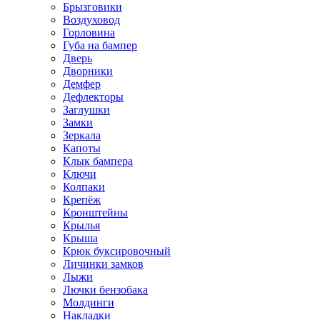
Брызговики
Воздуховод
Горловина
Губа на бампер
Дверь
Дворники
Демфер
Дефлекторы
Заглушки
Замки
Зеркала
Капоты
Клык бампера
Ключи
Колпаки
Крепёж
Кронштейны
Крылья
Крыша
Крюк буксировочный
Личинки замков
Лыжи
Лючки бензобака
Молдинги
Накладки