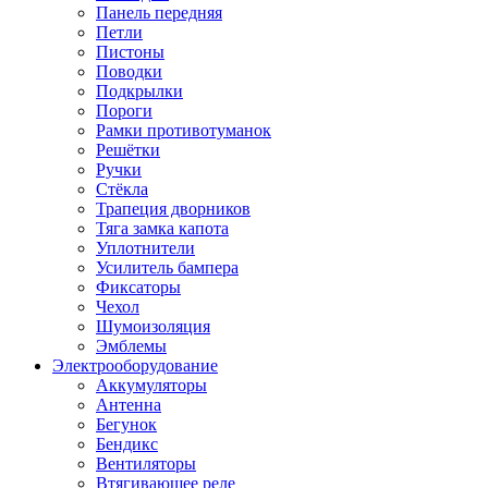
Панель передняя
Петли
Пистоны
Поводки
Подкрылки
Пороги
Рамки противотуманок
Решётки
Ручки
Стёкла
Трапеция дворников
Тяга замка капота
Уплотнители
Усилитель бампера
Фиксаторы
Чехол
Шумоизоляция
Эмблемы
Электрооборудование
Аккумуляторы
Антенна
Бегунок
Бендикс
Вентиляторы
Втягивающее реле