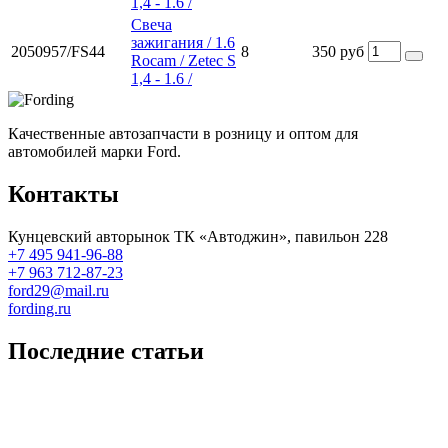
1,4 - 1.6 /
Свеча
зажигания / 1.6
2050957/FS44
8
350 руб
Rocam / Zetec S
1,4 - 1.6 /
Качественные автозапчасти в розницу и оптом для
автомобилей марки Ford.
Контакты
Кунцевский авторынок ТК «Автоджин», павильон 228
+7 495 941-96-88
+7 963 712-87-23
ford29@mail.ru
fording.ru
Последние статьи
Покупка оригинальных запчастей форд для ремонта
Замена передних тормозных колодок на Форд Фокус 2