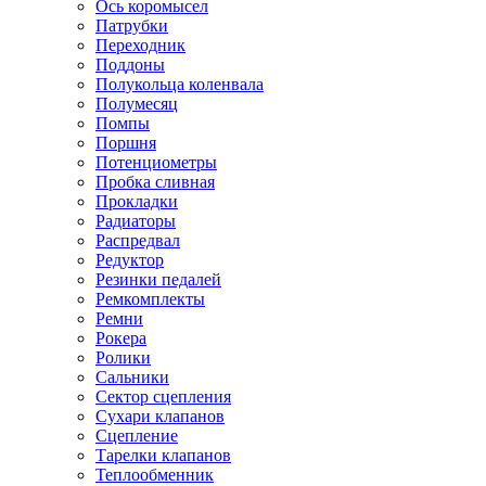
Ось коромысел
Патрубки
Переходник
Поддоны
Полукольца коленвала
Полумесяц
Помпы
Поршня
Потенциометры
Пробка сливная
Прокладки
Радиаторы
Распредвал
Редуктор
Резинки педалей
Ремкомплекты
Ремни
Рокера
Ролики
Сальники
Сектор сцепления
Сухари клапанов
Сцепление
Тарелки клапанов
Теплообменник