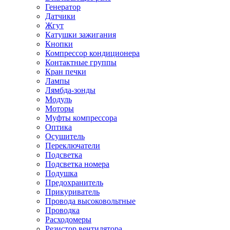
Генератор
Датчики
Жгут
Катушки зажигания
Кнопки
Компрессор кондиционера
Контактные группы
Кран печки
Лампы
Лямбда-зонды
Модуль
Моторы
Муфты компрессора
Оптика
Осушитель
Переключатели
Подсветка
Подсветка номера
Подушка
Предохранитель
Прикуриватель
Провода высоковольтные
Проводка
Расходомеры
Резистор вентилятора