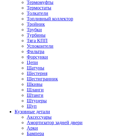
Термомуфты
Термостаты
Толкатели
Топливный коллектор
Тройник
Трубки
Турбины
Тяга КПП
Успокоители
Фильтра
Форсунки
Цепи
Шатуны
Шестерня
Шестигранник
Шкивы
Шланги
Штанги
Штуцеры
Щуп
Кузовные детали
Аксессуары
Амортизатор задней двери
Арки
Бампера