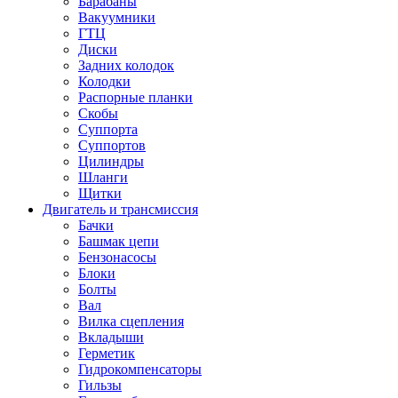
Барабаны
Вакуумники
ГТЦ
Диски
Задних колодок
Колодки
Распорные планки
Скобы
Суппорта
Суппортов
Цилиндры
Шланги
Щитки
Двигатель и трансмиссия
Бачки
Башмак цепи
Бензонасосы
Блоки
Болты
Вал
Вилка сцепления
Вкладыши
Герметик
Гидрокомпенсаторы
Гильзы