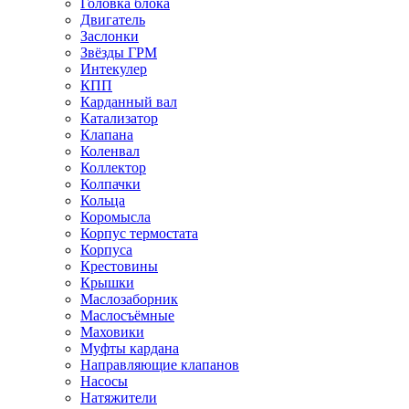
Головка блока
Двигатель
Заслонки
Звёзды ГРМ
Интекулер
КПП
Карданный вал
Катализатор
Клапана
Коленвал
Коллектор
Колпачки
Кольца
Коромысла
Корпус термостата
Корпуса
Крестовины
Крышки
Маслозаборник
Маслосъёмные
Маховики
Муфты кардана
Направляющие клапанов
Насосы
Натяжители