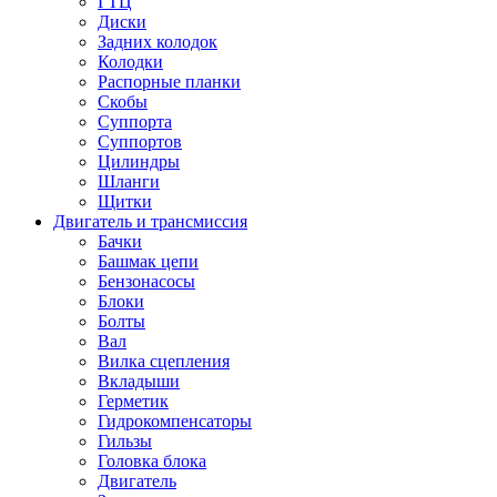
ГТЦ
Диски
Задних колодок
Колодки
Распорные планки
Скобы
Суппорта
Суппортов
Цилиндры
Шланги
Щитки
Двигатель и трансмиссия
Бачки
Башмак цепи
Бензонасосы
Блоки
Болты
Вал
Вилка сцепления
Вкладыши
Герметик
Гидрокомпенсаторы
Гильзы
Головка блока
Двигатель