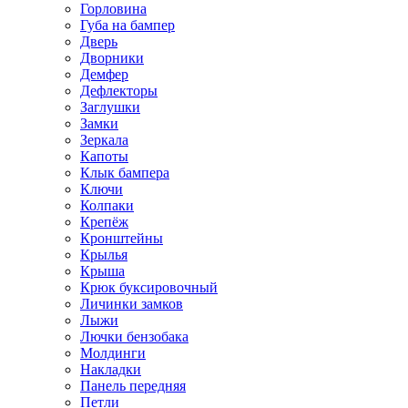
Горловина
Губа на бампер
Дверь
Дворники
Демфер
Дефлекторы
Заглушки
Замки
Зеркала
Капоты
Клык бампера
Ключи
Колпаки
Крепёж
Кронштейны
Крылья
Крыша
Крюк буксировочный
Личинки замков
Лыжи
Лючки бензобака
Молдинги
Накладки
Панель передняя
Петли