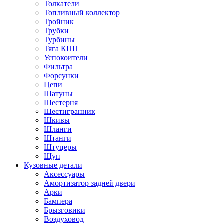
Толкатели
Топливный коллектор
Тройник
Трубки
Турбины
Тяга КПП
Успокоители
Фильтра
Форсунки
Цепи
Шатуны
Шестерня
Шестигранник
Шкивы
Шланги
Штанги
Штуцеры
Щуп
Кузовные детали
Аксессуары
Амортизатор задней двери
Арки
Бампера
Брызговики
Воздуховод