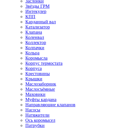
Заслонки
Звёзды ГРМ
Интекулер
КПП
Карданный вал
Катализатор
Клапана
Коленвал
Коллектор
Колпачки
Кольца
Коромысла
Корпус термостата
Корпуса
Крестовины
Крышки
Маслозаборник
Маслосъёмные
Маховики
Муфты кардана
Направляющие клапанов
Насосы
Натяжители
Ось коромысел
Патрубки