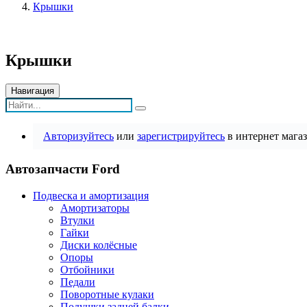
Крышки
Крышки
Навигация
Авторизуйтесь
или
зарегистрируйтесь
в интернет магаз
Автозапчасти Ford
Подвеска и амортизация
Амортизаторы
Втулки
Гайки
Диски колёсные
Опоры
Отбойники
Педали
Поворотные кулаки
Подушки задней балки