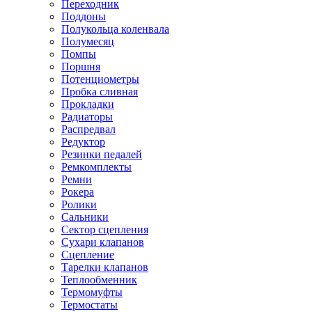
Переходник
Поддоны
Полукольца коленвала
Полумесяц
Помпы
Поршня
Потенциометры
Пробка сливная
Прокладки
Радиаторы
Распредвал
Редуктор
Резинки педалей
Ремкомплекты
Ремни
Рокера
Ролики
Сальники
Сектор сцепления
Сухари клапанов
Сцепление
Тарелки клапанов
Теплообменник
Термомуфты
Термостаты